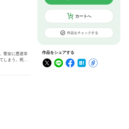
カートへ
作品をチェックする
作品をシェアする
。聖女に悪逆非
てしまう。死ん
起き上がれない
度はこちらから
たと思っていた
ジー！ 分冊版