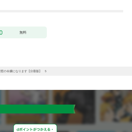
1
にいます）～［ばら売
り］ 第1話
無料
窓の令嬢になります【分冊版】 5