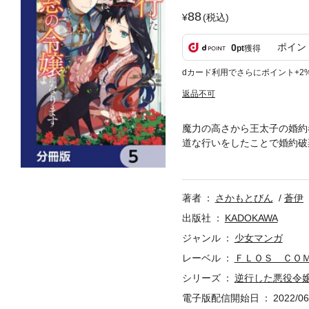
88
(税込)
ポイン
0
pt
獲得
dカード利用でさらにポイント+2
返品不可
魔力の高さから王太子の婚約
道な行いをしたことで婚約破
だと思ったラシェルが目覚め
ほどの病弱な体になってしま
王太子との婚約を破棄しよう
著者
さかもとびん
蒼伊
のに、世界初の闇の精霊が私
第5弾。
出版社
KADOKAWA
ジャンル
少女マンガ
レーベル
ＦＬＯＳ ＣＯ
シリーズ
逆行した悪役令
電子版配信開始日
2022/06