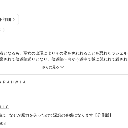
ト詳細
%
者となるも、聖女の出現によりその座を奪われることを恐れたラシェル
棄されて修道院送りとなり、修道院へ向かう道中で賊に襲われて殺され
ると、なぜか3年前に戻っていたが ほとんどの魔力を失い、ベッドから
った。今度は周りの人も自分も幸せな未来をつかむため、これ幸いと今
とするが、なぜか王太子が婚約破棄を拒否してきて!?しかも魔力を失っ
ＲＡＨＷＩＡ
のもとへ!?悪役令嬢が精霊と共に未来を変える異世界ハッピーファンタ
ＭＩＣ
嬢は、なぜか魔力を失ったので深窓の令嬢になります【分冊版】
/03