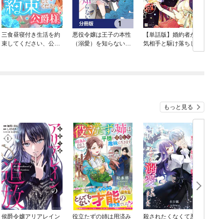
三食昼寝付き生活を約
悪役令嬢は王子の本性
【単話版】婚約者が浮
束してください、公爵
（溺愛）を知らない
気相手と駆け落ちしま
様
【分冊版】
した。王子殿下に溺愛
されて幸せなので、今
さら戻りたいと言われ
ても困ります。
もっと見る
侯爵令嬢アリアレイン
役立たずの姉は用済み
殺されたくなくて悪役