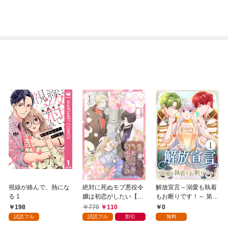
視線が絡んで、熱にな
絶対に死ぬモブ悪役令
解放宣言～溺愛も執着
る 1
嬢は初恋がしたい【単
もお断りです！～ 第1
行本版】 1巻
話
198
770
110
0
試読フル
試読フル
割引
無料