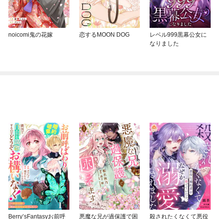
noicomi鬼の花嫁
恋するMOON DOG
レベル999黒幕公女に
なりました
Berry’sFantasyお前呼
悪魔な兄が過保護で困
殺されたくなくて悪役