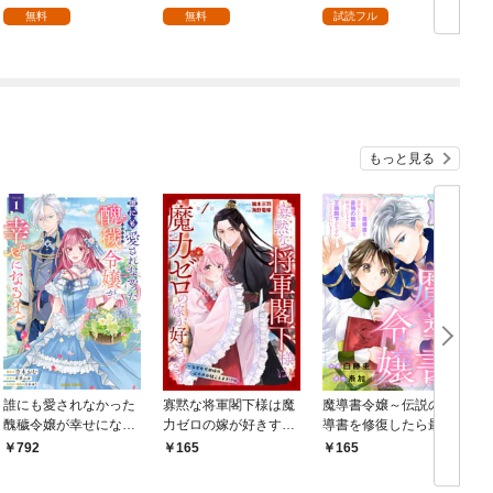
を頑張ります！【分冊
無料
無料
試読フル
版】 1
もっと見る
誰にも愛されなかった
寡黙な将軍閣下様は魔
魔導書令嬢～伝説の魔
醜穢令嬢が幸せになる
力ゼロの嫁が好きすぎ
導書を修復したら最強
まで 1
る～なぜか旦那様の心
の精霊が味方になりま
792
165
165
の声が聞こえます！？
した（クールな王弟殿
～［1話売り］ story0
下がなぜかいつもそば