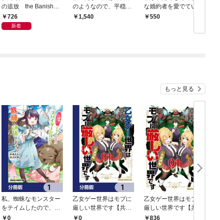
の追放 the Banishme
のようなので、平穏を
な婚約者を愛でていた
nt of Lady Arialaine１
目指して趣味に生きま
ら、なぜか溺愛されま
726
1,540
550
す～土いじり令嬢、隣
した
新着
国の王族に才能を買わ
れて大歓迎されました
～ 【電子限定SS付
き】
もっと見る
私、蜘蛛なモンスター
乙女ゲー世界はモブに
乙女ゲー世界はモブに
をテイムしたので、ス
厳しい世界です【共和
厳しい世界です【共和
パイダーシルクで裁縫
国編】【分冊版】 1
国編】 ０１
0
0
836