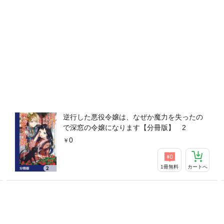
逆行した悪役令嬢は、なぜか魔力を失ったの
で深窓の令嬢になります【分冊版】 2
0
1冊無料
カートへ