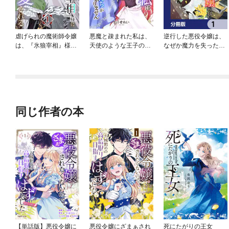
虐げられの魔術師令嬢
悪魔と疎まれた私は、
逆行した悪役令嬢は、
は、『氷狼宰相』様に
天使のような王子の気
なぜか魔力を失ったの
溺愛される【単話】
持ちがわかりません。
で深窓の令嬢になりま
す 聖女アンナの物語
【分冊版】
同じ作者の本
【単話版】悪役令嬢に
悪役令嬢にざまぁされ
死にたがりの王女