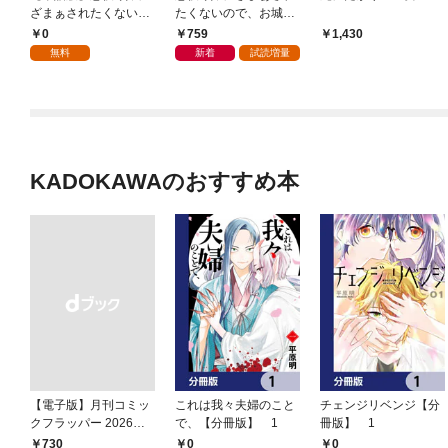
ざまぁされたくないの
たくないので、お城勤
で、お城勤めの高給取
めの高給取りを目指す
0
759
1,430
りを目指すはずでした
はずでした@COMIC
無料
新着
試読増量
@COMIC 第1話
第1巻
KADOKAWAのおすすめ本
【電子版】月刊コミッ
これは我々夫婦のこと
チェンジリベンジ【分
クフラッパー 2026年9
で、【分冊版】 1
冊版】 1
月号
0
0
￥730