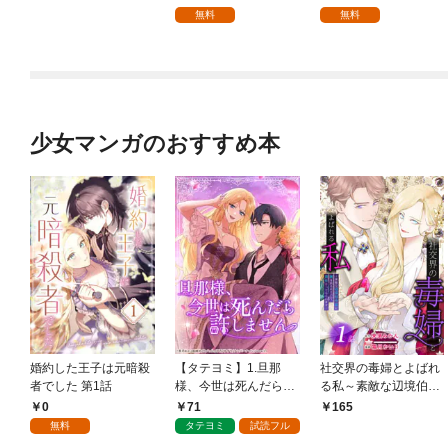
無料
無料
少女マンガのおすすめ本
婚約した王子は元暗殺
【タテヨミ】1.旦那
社交界の毒婦とよばれ
者でした 第1話
様、今世は死んだら許
る私～素敵な辺境伯令
しません
息に腕を折られたの
0
71
165
で、責任とってもらい
無料
タテヨミ
試読フル
ます～［ばら売り］