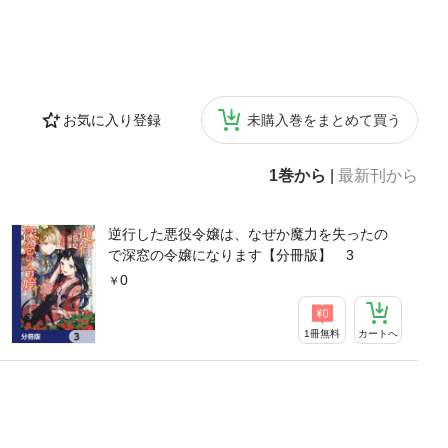
お気に入り登録
未購入巻をまとめて買う
1巻から
|
最新刊から
逆行した悪役令嬢は、なぜか魔力を失ったの
で深窓の令嬢になります【分冊版】 3
0
1冊無料
カートへ