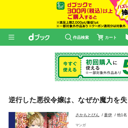
作品検索
カート
逆行した悪役令嬢は、なぜか魔力を失
さかもとびん
蒼伊
他1名
マンガ