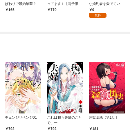
ばわりで婚約破棄？隣
ってます１【電子限定
な婚約者を愛でていた
国で自由を謳歌するの
特典付】
ら、なぜか溺愛されま
0
165
770
でどうぞお構いなく！
した【第1話】
無料
～追放令嬢、実は最強
精霊師でした～1巻
チェンジリベンジ01
これは我々夫婦のこと
淫獄団地【第1話】
で、一
792
792
181