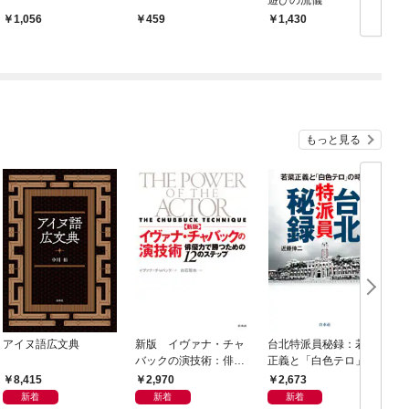
遊びの流儀
1,056
459
1,430
もっと見る
アイヌ語広文典
新版 イヴァナ・チャ
台北特派員秘録：若菜
バックの演技術：俳優
正義と「白色テロ」の
力で勝つための12のス
時代
8,415
2,970
2,673
テップ
新着
新着
新着