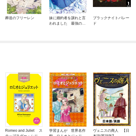
葬送のフリーレン
妹に婚約者を譲れと言
ブラックナイトパレー
われました 最強の竜
ド
に気に入られてまさか
の王国乗っ取り？
Romeo and Juliet ス
学習まんが 世界名作
ヴェニスの商人 【日