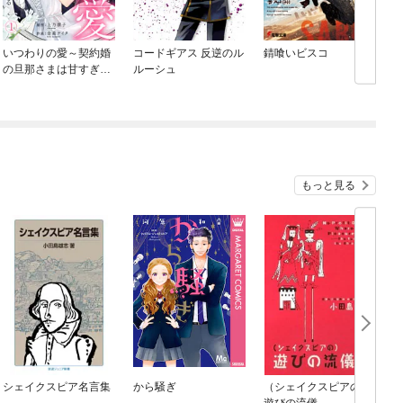
いつわりの愛～契約婚
コードギアス 反逆のル
錆喰いビスコ
O
の旦那さまは甘すぎる
ルーシュ
～
もっと見る
シェイクスピア名言集
から騒ぎ
（シェイクスピアの）