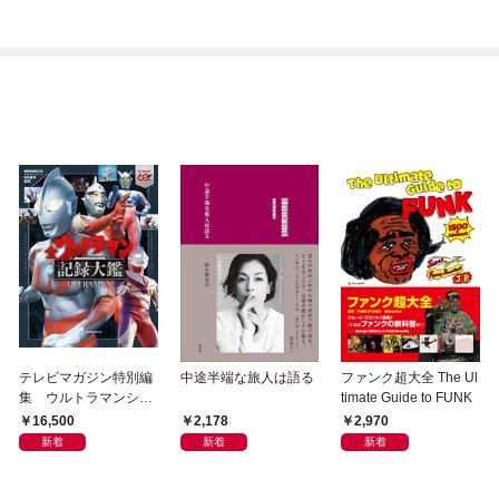
テレビマガジン特別編
中途半端な旅人は語る
ファンク超大全 The Ul
集 ウルトラマンシリ
timate Guide to FUNK
ーズ６０周年記念 全
16,500
2,178
2,970
ウルトラマン記録大鑑
新着
新着
新着
【電子特典つき】