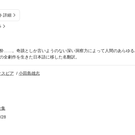
ト詳細
%
酔……。奇蹟としか言いようのない深い洞察力によって人間のあらゆる
の全劇作を生きた日本語に移した名翻訳。
クスピア
小田島雄志
全集
/28