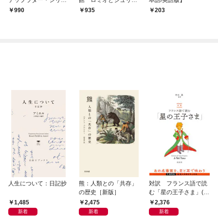
テップラダー・シリー
館 ロミオとジュリエ
本語/英語版】
ズ ロミオとジュリエ
ット
990
935
203
ット
人生について：日記抄
熊：人類との「共存」
対訳 フランス語で読
の歴史［新版］
む「星の王子さま」(音
声DL付)
1,485
2,475
2,376
新着
新着
新着