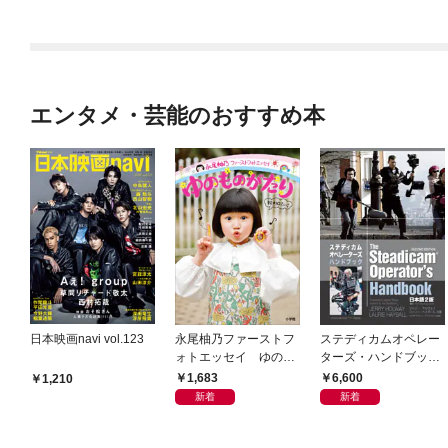
エンタメ・芸能のおすすめ本
日本映画navi vol.123
永尾柚乃ファーストフ
ステディカムオペレー
ォトエッセイ ゆのも
ターズ・ハンドブック
のがたり
日本語版 電子版 第２
1,683
6,600
1,210
版
新着
新着