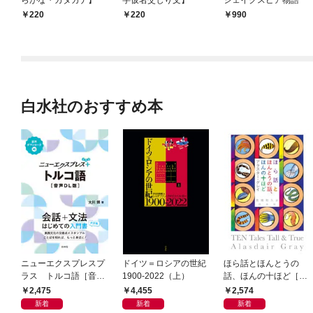
らがな・カタカナ】
字仮名交じり文】
シェイクスピア物語
220
220
990
白水社のおすすめ本
ニューエクスプレスプ
ドイツ＝ロシアの世紀
ほら話とほんとうの
ラス トルコ語［音声
1900-2022（上）
話、ほんの十ほど［新
DL版］
装版］
2,475
4,455
2,574
新着
新着
新着