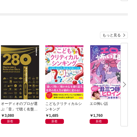
もっと見る
オーディオのプロが選
こどもクリティカルシ
エロ怖い話
ぶ「音」で聴く名盤28
ンキング
0——音質探究ディス
3,080
1,485
1,760
クガイド
新着
新着
新着