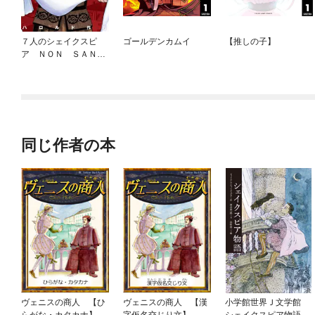
７人のシェイクスピ
ゴールデンカムイ
【推しの子】
ア ＮＯＮ ＳＡＮ
Ｚ ＤＲＯＩＣＴ
同じ作者の本
ヴェニスの商人 【ひ
ヴェニスの商人 【漢
小学館世界Ｊ文学館