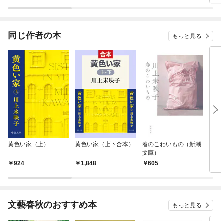
ラスボス王子様に執着
今世では恋愛するつも
されています
りがチートな兄が離し
てくれません！？@C
OMIC
同じ作者の本
もっと見る
黄色い家（上）
黄色い家（上下合本）
春のこわいもの（新潮
深く
文庫）
て 
イ集
924
1,848
605
1,
文藝春秋のおすすめ本
もっと見る