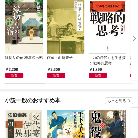
縁切りの宿 桂屋調べ帖
作家・山崎豊子
「力の時代」を生き抜
本当
く 戦略的思考
話）
2,200
2,600
1,899
1,
新着
新着
新着
小説一般のおすすめ本
もっと見る