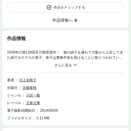
作品をチェックする
作品情報へ
作品情報
2008年の第138回芥川賞受賞作！ 娘の緑子を連れて大阪から上京してき
た姉でホステスの巻子。巻子は豊胸手術を受けることに取りつかれてい
る。緑子は言葉を発することを拒否し、ノートに言葉を書き連ねる。夏の
三日間に展開される哀切なドラマは、身体と言葉の狂おしい交錯としての
表現を極める。日本文学の風景を一夜にして変えてしまった傑作。
著者
川上未映子
出版社
文藝春秋
ジャンル
小説一般
レーベル
文春文庫
電子版配信開始日
2014/09/26
ファイルサイズ
0.11 MB