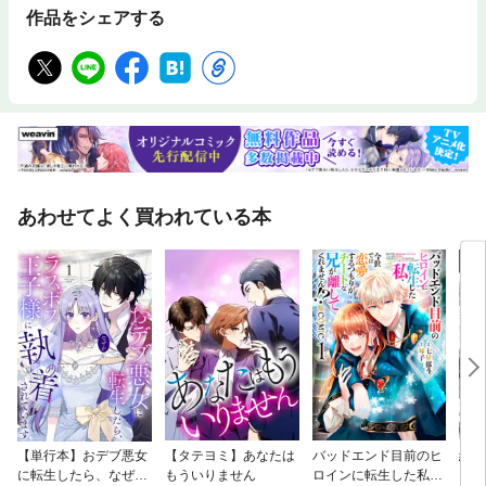
作品をシェアする
あわせてよく買われている本
【単行本】おデブ悪女
【タテヨミ】あなたは
バッドエンド目前のヒ
結界
に転生したら、なぜか
もういりません
ロインに転生した私、