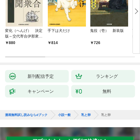
変化（へんげ） 決定
手下は犬だけ
鬼役（壱） 新装版
南町
版～交代寄合伊那衆異
舟の
聞（1）～
880
814
726
9
新刊配信予定
ランキング
キャンペーン
無料
漫画無料試し読みならdブック
小説一般
乳と卵
乳と卵