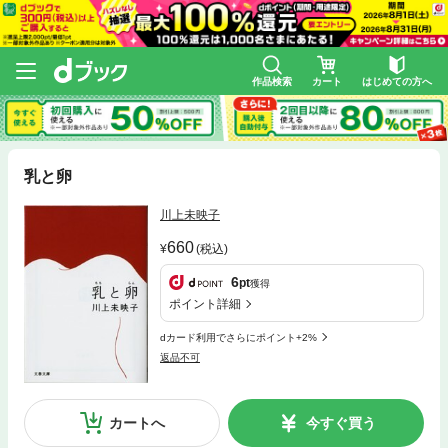
作品検索
カート
はじめての方へ
乳と卵
川上未映子
660
(税込)
6
pt
獲得
ポイント詳細
dカード利用でさらにポイント+2%
返品不可
カートへ
今すぐ買う