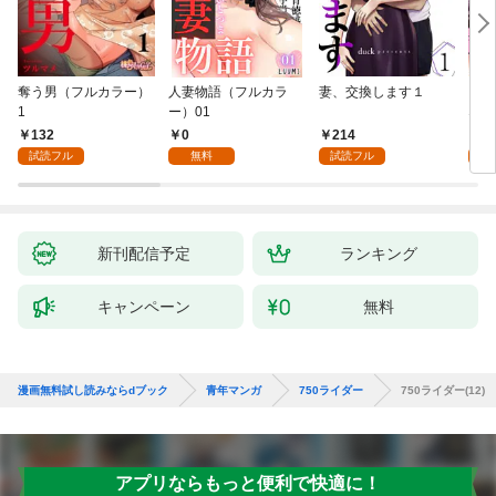
奪う男（フルカラー）
人妻物語（フルカラ
妻、交換します１
ごめ
1
ー）01
ない
132
0
214
1
試読フル
無料
試読フル
試
新刊配信予定
ランキング
キャンペーン
無料
漫画無料試し読みならdブック
青年マンガ
750ライダー
750ライダー(12)
アプリならもっと便利で快適に！