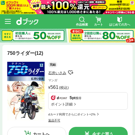
作品検索
カート
はじめての方へ
750ライダー(12)
完結
石井いさみ
マンガ
561
(税込)
5
pt
獲得
ポイント詳細
dカード利用でさらにポイント+2%
返品不可
カートへ
今すぐ買う