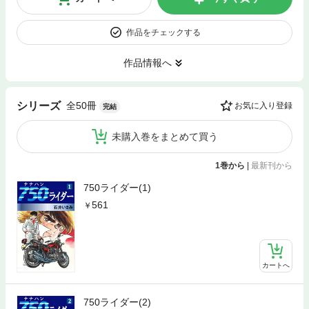
作品をチェックする
作品情報へ
全50冊
シリーズ
お気に入り登録
完結
未購入巻をまとめて買う
1巻から
|
最新刊から
750ライダー(1)
561
カートへ
750ライダー(2)