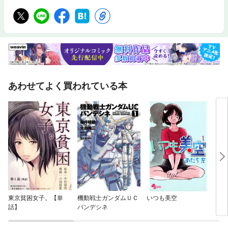
あわせてよく買われている本
東京貧困女子。【単
機動戦士ガンダムＵＣ
いつも美空
ファ
話】
バンデシネ