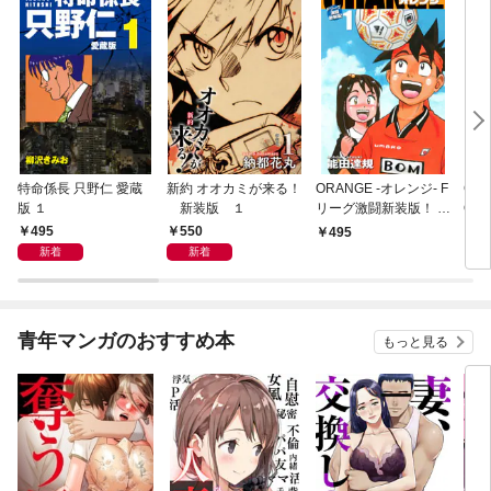
特命係長 只野仁 愛蔵
新約 オオカミが来る！
ORANGE -オレンジ- F
GE
版 １
新装版 １
リーグ激闘新装版！ 第
OF
１巻
495
550
495
4
新着
新着
青年マンガのおすすめ本
もっと見る