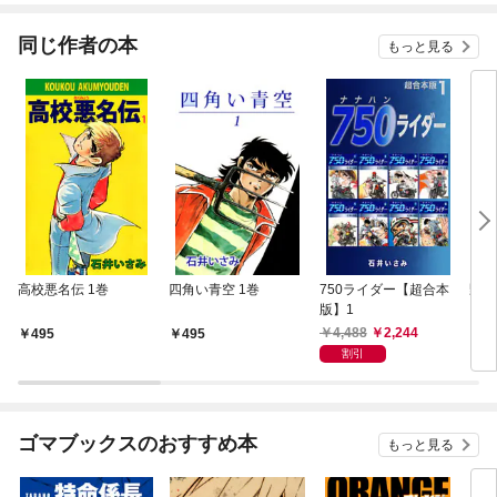
同じ作者の本
もっと見る
高校悪名伝 1巻
四角い青空 1巻
750ライダー【超合本
野獣
版】1
4,488
2,244
495
495
1,
割引
ゴマブックスのおすすめ本
もっと見る