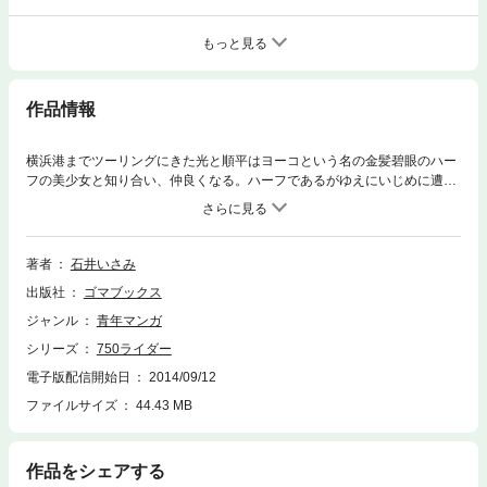
もっと見る
作品情報
横浜港までツーリングにきた光と順平はヨーコという名の金髪碧眼のハー
フの美少女と知り合い、仲良くなる。ハーフであるがゆえにいじめに遭
い、学校を中退し、あてどなく街をふらついていることを知る。いつかは
父親の母国であるアメリカに行きたいと語るヨーコ。そんなヨーコに性質
の悪い不良たちが襲いかかる！ 光はヨーコを救うことができるのか！？
著者
石井いさみ
出版社
ゴマブックス
ジャンル
青年マンガ
シリーズ
750ライダー
電子版配信開始日
2014/09/12
ファイルサイズ
44.43 MB
作品をシェアする