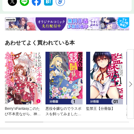
あわせてよく買われている本
Berry’sFantasyこのた
悪役令嬢なのでラスボ
監禁王【分冊版】
植物
び不本意ながら、神様
スを飼ってみました
記 
の花嫁になりました
【分冊版】
裏切
ラウ
った