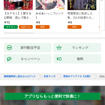
【タテヨミ】1.愛する
みせあいっこフレンド
堕落聖女に転生した
授か
公爵様、謹んで殺させ
1
私、3人の従者たちに
身籠
ていただきます！
抱かれて困ってます 第
して
71
0
0
2
1話
タテヨミ
試読フル
無料
無料
試
新刊配信予定
ランキング
キャンペーン
無料
漫画無料試し読みならdブック
女性マンガ
罪深きアリアドネ【分冊】
罪深
アプリならもっと便利で快適に！