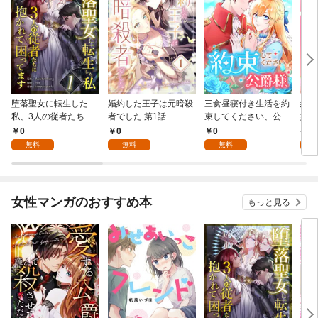
堕落聖女に転生した
婚約した王子は元暗殺
三食昼寝付き生活を約
絶対
私、3人の従者たちに
者でした 第1話
束してください、公爵
嬢は
抱かれて困ってます 第
様 1話
行本
0
0
0
7
1話
無料
無料
無料
試
女性マンガのおすすめ本
もっと見る