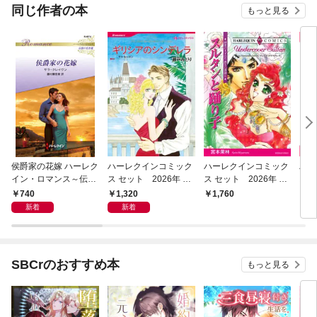
光合
同じ作者の本
もっと見る
に植
ます
侯爵家の花嫁 ハーレク
ハーレクインコミック
ハーレクインコミック
ハー
イン・ロマンス～伝説
ス セット 2026年 vo
ス セット 2026年 vo
ス 
の名作選～【ハーレク
l.1003
l.1060
l.86
740
1,320
1,760
1,
イン・ロマンス版】
新着
新着
SBCrのおすすめ本
もっと見る