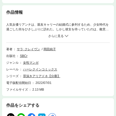
作品情報
人気女優リアンナは、親友キャリーの結婚式に参列するため、少女時代を
過ごした街をひさしぶりに訪れた。しかし彼女を待っていたのは、敵意を
むき出しにした親友のいとこディアス。彼は、リアンナがキャリーの結婚
相手サイモンをたぶらかす浮気相手だと思い込み、サイモンには決して近
づくなと警告してきたのだ。冷たく侮蔑に満ちた彼の態度に、リアンナは
打ちのめされる。とんだ誤解よ!! 私の心にいるのは、幼い頃からずっとあ
著者
サラ･クレイヴン
岡田純子
なただけなのに――!!!
出版社
SBCr
ジャンル
女性マンガ
レーベル
ハーレクインコミックス
シリーズ
罪深きアリアドネ【分冊】
電子版配信開始日
2022/07/01
ファイルサイズ
2.13 MB
作品をシェアする