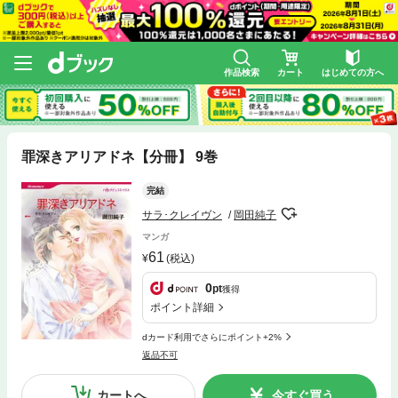
作品検索
カート
はじめての方へ
罪深きアリアドネ【分冊】 9巻
完結
サラ･クレイヴン
岡田純子
マンガ
61
(税込)
0
pt
獲得
ポイント詳細
dカード利用でさらにポイント+2%
返品不可
カートへ
今すぐ買う