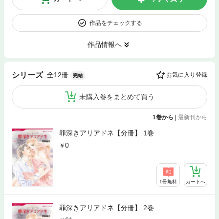
作品をチェックする
作品情報へ
全12冊
シリーズ
お気に入り登録
完結
未購入巻をまとめて買う
1巻から
|
最新刊から
罪深きアリアドネ【分冊】 1巻
0
1冊無料
カートへ
罪深きアリアドネ【分冊】 2巻