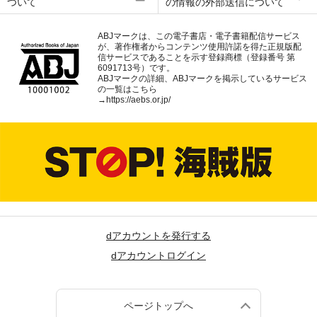
ついて
の情報の外部送信について
ABJマークは、この電子書店・電子書籍配信サービス
が、著作権者からコンテンツ使用許諾を得た正規版配
信サービスであることを示す登録商標（登録番号 第
6091713号）です。
ABJマークの詳細、ABJマークを掲示しているサービス
の一覧はこちら
→
https://aebs.or.jp/
dアカウントを発行する
dアカウントログイン
ページトップへ