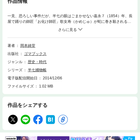
作品情報
一見、恐ろしい事件だが、半七の眼はごまかせない嘉永７（1854）年、長
屋で踊りの師匠「お化け師匠」歌女寿（かめじゅ）が蛇に巻き殺される。
歌女寿は芸を仕込んでいた、身体の弱かった養女の歌女代を働かせ過ぎ
て、一年前に病死させてしまっていた。その歌女代の霊が出ることから、
歌女寿は「お化け師匠」と巷で呼ばれていたが、とうとう呪い殺されたの
では……との噂が立ち始める。半七の推理は……。
著者
岡本綺堂
出版社
ゴマブックス
ジャンル
歴史・時代
シリーズ
半七捕物帳
電子版配信開始日
2014/12/06
ファイルサイズ
1.02 MB
作品をシェアする