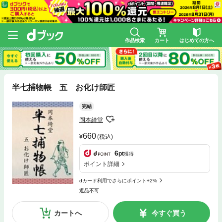
作品検索
カート
はじめての方へ
半七捕物帳 五 お化け師匠
完結
岡本綺堂
660
(税込)
6
pt
獲得
ポイント詳細
dカード利用でさらにポイント+2%
返品不可
カートへ
今すぐ買う