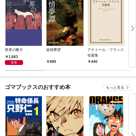
異界の断片
旅情夢譚
アナトール・フランス
半七
短篇集
1,683
880
440
5
新着
ゴマブックスのおすすめ本
もっと見る