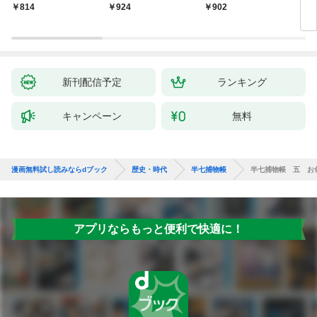
いの戯作手帖
814
924
902
8
新刊配信予定
ランキング
キャンペーン
無料
漫画無料試し読みならdブック
歴史・時代
半七捕物帳
半七捕物帳 五 お
アプリならもっと便利で快適に！