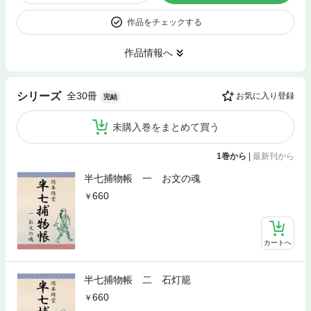
作品をチェックする
作品情報へ
全30冊
シリーズ
お気に入り登録
完結
未購入巻をまとめて買う
1巻から
|
最新刊から
半七捕物帳 一 お文の魂
660
カートへ
半七捕物帳 二 石灯籠
660