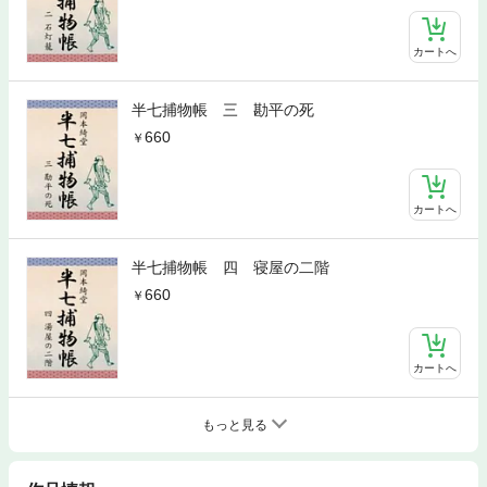
カートへ
半七捕物帳 三 勘平の死
660
カートへ
半七捕物帳 四 寝屋の二階
660
カートへ
もっと見る