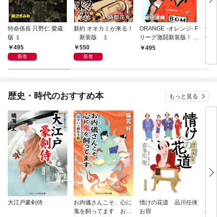
特命係長 只野仁 愛蔵
新約 オオカミが来る！
ORANGE -オレンジ- F
GE
版 １
新装版 １
リーグ激闘新装版！ 第
OF
１巻
495
550
495
4
新着
新着
歴史・時代のおすすめ本
もっと見る
大江戸豪剣侍
お内儀さんこそ、心に
情けの花道 品川任侠
必殺
鬼を飼ってます おけ
お宿
の弦