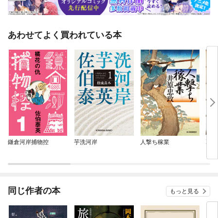
あわせてよく買われている本
鎌倉河岸捕物控
芋洗河岸
人撃ち稼業
乙女
同じ作者の本
もっと見る