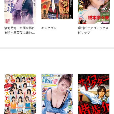
淡海乃海 水面が揺れ
キングダム
週刊ビッグコミックス
る時～三英傑に嫌われ
ピリッツ
た不運な男、朽木基綱
の逆襲～