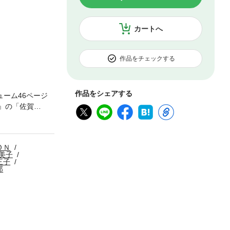
カートへ
作品をチェックする
作品をシェアする
ューム46ページ
』の「佐賀
化決定！ ジョリ
拠しております
ＯＮ
美子
三子
郎