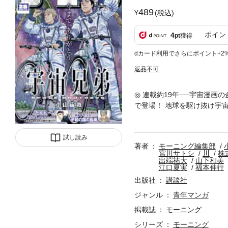
489
(税込)
ポイン
4
pt
獲得
dカード利用でさらにポイント+2
返品不可
◎ 連載約19年──宇宙漫画
で登場！ 地球を駆け抜け宇
編」、いよいよ最終回！ 単行
ーの行方、父の過去を追い、
が、一部、異なる場合があり
試し読み
著者
モーニング編集部
宮川サトシ
川
株
出端祐大
山下和美
江口夏実
福本伸行
出版社
講談社
ジャンル
青年マンガ
掲載誌
モーニング
シリーズ
モーニング