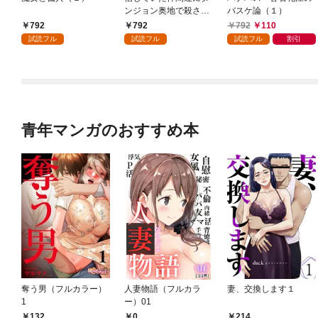
ンジョン奥地で殺され
バスケ論（１）
かけたがギフト『無限
792
792
792
110
ガチャ』でレベル９９
試読フル
試読フル
試読フル
割引
９９の仲間達を手に入
れて元パーティーメン
バーと世界に復讐＆
『ざまぁ！』します！
（１）
青年マンガのおすすめ本
奪う男（フルカラー）
人妻物語（フルカラ
妻、交換します１
1
ー）01
132
0
214