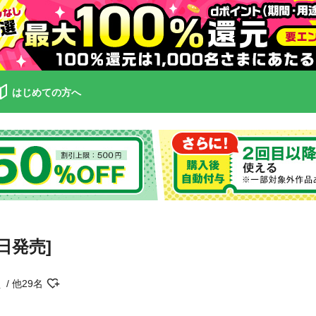
はじめての方へ
1日発売]
哉
他29名