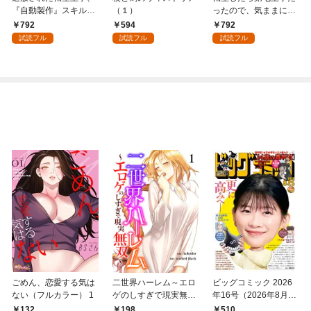
『自動製作』スキルで
（１）
ったので、気ままに魔
領地を爆速で開拓し最
術を極めます（１）
792
594
792
強の村を作ってしまう
試読フル
試読フル
試読フル
～最強クラフトスキル
で始める、楽々領地開
拓スローライフ～
（１）
ごめん、恋愛する気は
二世界ハーレム～エロ
ビッグコミック 2026
ない（フルカラー） 1
ゲのしすぎで現実無双
年16号（2026年8月7
～１
日発売）
132
198
510