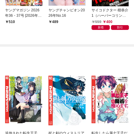
ヤングマガジン 2026
ヤングチャンピオン20
サイコドクター 楷恭介
年36・37号 [2026年8
26年No.16
1（ハーパーコリン
月3日発売]
ズ・ジャパン×アルト
559
400
510
489
出版）
新着
割引
追放された転生王子、
杖と剣のウィストリア
転生したら第七王子だ