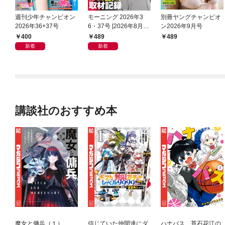
週刊少年チャンピオン
モーニング 2026年3
別冊ヤングチャンピオ
2026年36+37号
6・37号 [2026年8月6
ン2026年9月号
日発売]
400
489
489
新着
新着
講談社のおすすめ本
魔女と傭兵（１）
信じていた仲間達にダ
ハナバス 苔石花江の