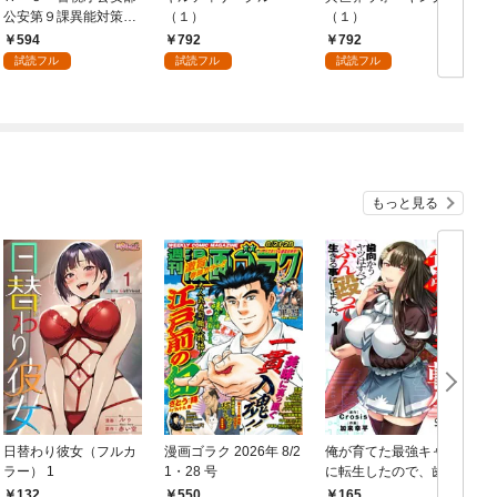
公安第９課異能対策係
（１）
（１）
（１）
594
792
792
試読フル
試読フル
試読フル
もっと見る
日替わり彼女（フルカ
漫画ゴラク 2026年 8/2
俺が育てた最強キャラ
ラー） 1
1・28 号
に転生したので、歯向
かうヤツはすべてぶん
132
550
165