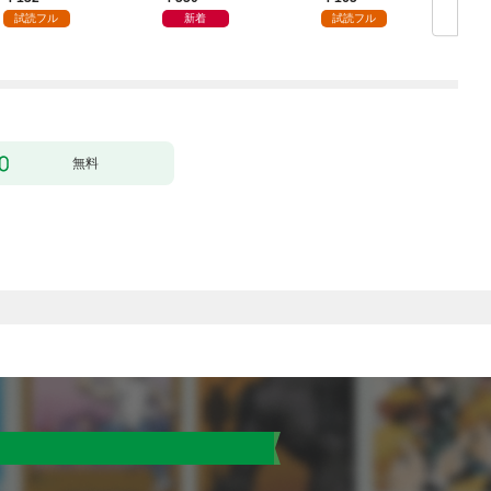
殴って生きる事にしま
試読フル
新着
試読フル
した。１
無料