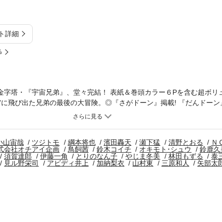
ト詳細
%
の金字塔・『宇宙兄弟』、堂々完結！ 表紙＆巻頭カラー６Pを含む超ボリ
宙に飛び出た兄弟の最後の大冒険。◎『さがドーン』掲載! 『だんドーン
本は、8月に発売予定！ ◎ 『ツイステッド・シスターズ』はTVドラマ
姉妹は北海道旅行中！ ※作品ラインナップは、紙の「モーニング」に準
ます。
小山宙哉
ツジトモ
綱本将也
濱田轟天
瀬下猛
清野とおる
Ｎ
式会社オチアイ企画
鳥飼茜
鈴木コイチ
オキモト･シュウ
鈴鹿久
須賀達郎
伊藤一角
とりのなん子
やじま冬美
林田もずる
泰
見ル野栄司
アビディ井上
加納梨衣
山村東
三原和人
矢部太