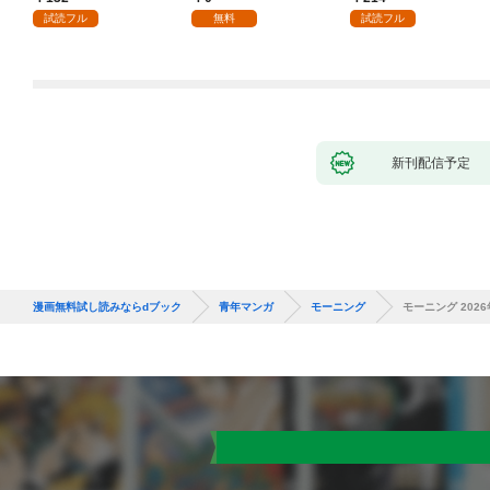
試読フル
無料
試読フル
新刊配信予定
漫画無料試し読みならdブック
青年マンガ
モーニング
モーニング 2026年