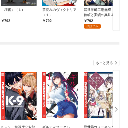
「壇蜜」（１）
票読みのヴィクトリア
異世界町工場無双 ～
（１）
信頼と実績の異世界征
服～（１）
792
792
792
試読フル
もっと見る
Ｋ－９ 警視庁公安部
ギルティサークル
異世界ウォーキング