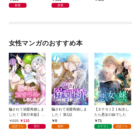
新着
新着
女性マンガのおすすめ本
騙されて溺愛再婚しま
騙されて溺愛再婚しま
【タテヨミ】1.転生し
した！【単行本版】 1
した！ 第1話
たら悪女の妹でした
巻
825
110
0
71
試読フル
割引
無料
タテヨミ
試読フル