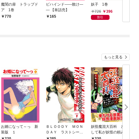
魔閨の扉 トラップド
ビハインド――敗け―
妖子 1巻
ア 1巻
― 【単話売】
726
396
770
165
割引
もっと見る
お婿になって～っ 新
ＢＬＯＯＤＹ ＭＯＮ
妖怪魔混大百科 どう
装版 １
ＤＡＹ ラストシーズ
して私が妖怪の頼みを
ン 新装版 １
聞かなきゃいけない
220
385
330