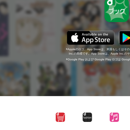
Appleのロゴ、App Storeは、米国もしくはそ
Inc.の商標です。App Storeは、Apple In
Google Play および Google Play ロゴは Go