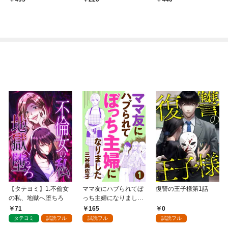
【タテヨミ】1.不倫女
ママ友にハブられてぼ
復讐の王子様第1話
の私、地獄へ堕ちろ
っち主婦になりました
【分冊版】 1
71
165
0
タテヨミ
試読フル
試読フル
試読フル