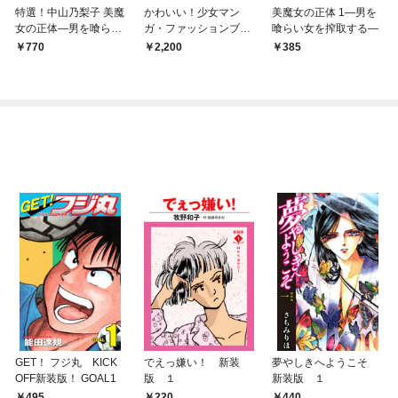
特選！中山乃梨子 美魔
かわいい！少女マン
美魔女の正体 1―男を
女の正体―男を喰らい
ガ・ファッションブッ
喰らい女を搾取する―
女を搾取する―
ク 昭和少女にモード
770
2,200
385
を教えた4人の作家
GET！ フジ丸 KICK
でえっ嫌い！ 新装
夢やしきへようこそ
OFF新装版！ GOAL1
版 １
新装版 １
495
220
440