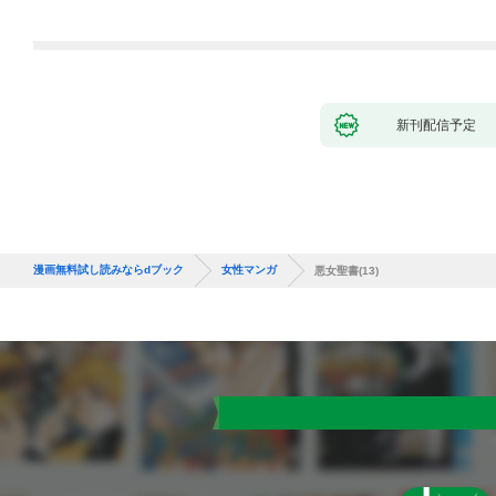
新刊配信予定
漫画無料試し読みならdブック
女性マンガ
悪女聖書(13)