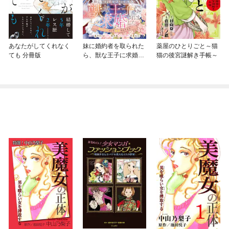
あなたがしてくれなく
妹に婚約者を取られた
薬屋のひとりごと～猫
ても 分冊版
ら、獣な王子に求婚さ
猫の後宮謎解き手帳～
れました～またたびと
して溺愛されてます
～ 【連載版】