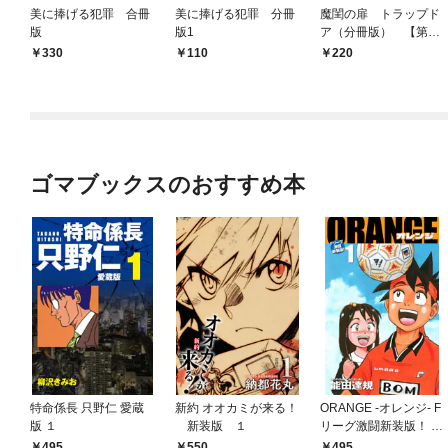
美に捧げる犯罪 合冊
美に捧げる犯罪 分冊
魔閨の扉 トラップド
版
版1
ア（分冊版） 【第1
話】
330
110
220
ゴマブックスのおすすめ本
特命係長 只野仁 愛蔵
新約 オオカミが来る！
ORANGE -オレンジ- F
版 １
新装版 １
リーグ激闘新装版！ 第
１巻
495
550
495