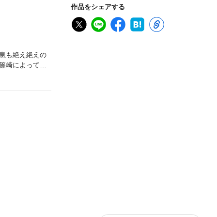
作品をシェアする
息も絶え絶えの
篠崎によって曙
ガストン・マー