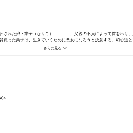
わされた娘・業子（なりこ）――――。父親の不貞によって首を吊り、
背負った業子は、生きていくために悪女になろうと決意する。幻心道と
の愛を掻きけして新世界・パリに飛び立った。人違いから世界的大富豪
じめて見る貴族の生活を―――。
/04