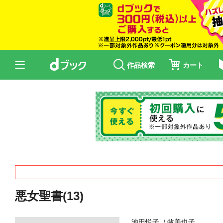
作品検索
カート
悪女聖書(13)
池田悦子
牧美也子