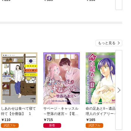
の！？ 第一話 火取
り魔の怪
もっと見る
しあわせは食べて寝て
サベージ・キャッスル
命の足あとⅡ～遺品整
待て【分冊版】 1
～堕落の迷宮～【電子
理人のダイアリー～
単行本版】 第1巻
1巻
110
715
165
試読フル
新着
試読フル