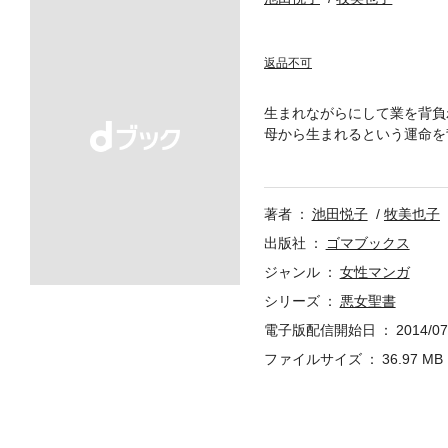
返品不可
生まれながらにして業を背負
母から生まれるという運命を
流を追い出された業子は華虹
テルと知り合った業子は、は
著者
池田悦子
牧美也子
出版社
ゴマブックス
ジャンル
女性マンガ
シリーズ
悪女聖書
電子版配信開始日
2014/07
ファイルサイズ
36.97 MB