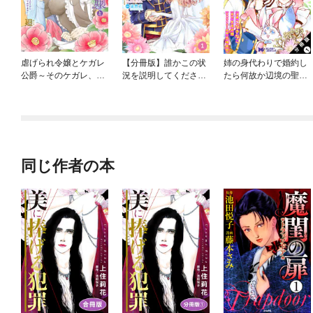
虐げられ令嬢とケガレ
【分冊版】誰かこの状
姉の身代わりで婚約し
公爵～そのケガレ、払
況を説明してくださ
たら何故か辺境の聖女
ってみせます！～
い！ ～契約から始まる
と呼ばれるようになり
ウェディング～
ました（コミック） 分
冊版
同じ作者の本