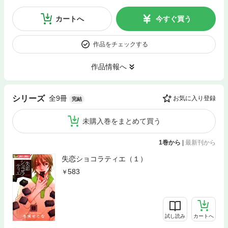
カートへ
今すぐ買う
作品をチェックする
作品情報へ
全9冊
シリーズ
お気に入り登録
完結
未購入巻をまとめて買う
1巻から
|
最新刊から
失恋ショコラティエ（１）
583
試し読み
カートへ