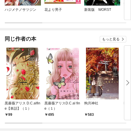
ハジメテノサツジン
花より男子
新装版 WORST
ブス
同じ作者の本
もっと見る
黒薔薇アリス D.C.alfin
黒薔薇アリスD.C.al fin
狗月神社
狗月
e【単話】（１）
e（１）
（１
99
495
583
1