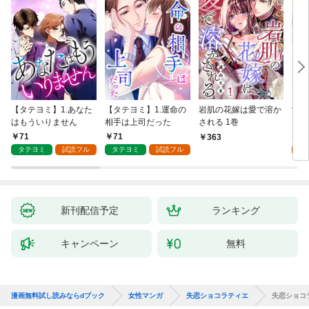
【タテヨミ】1.あなた
【タテヨミ】1.運命の
岩肌の花嫁は愛で溶か
愛し
はもういりません
相手は上司だった
される 1巻
い 
71
71
1
363
タテヨミ
試読フル
タテヨミ
試読フル
試
新刊配信予定
ランキング
キャンペーン
無料
漫画無料試し読みならdブック
女性マンガ
失恋ショコラティエ
失恋ショコ