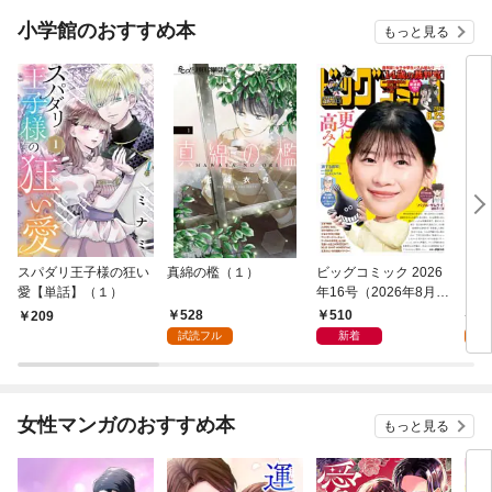
小学館のおすすめ本
もっと見る
スパダリ王子様の狂い
真綿の檻（１）
ビッグコミック 2026
こん
愛【単話】（１）
年16号（2026年8月7
（１
日発売）
528
510
5
209
試読フル
新着
試
女性マンガのおすすめ本
もっと見る