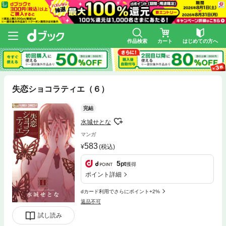
作品検索
カート
はじめての方へ
失恋ショコラティエ（６）
完結
水城せとな
マンガ
583
(税込)
5
pt
獲得
ポイント詳細
dカード利用でさらにポイント+2%
返品不可
試し読み