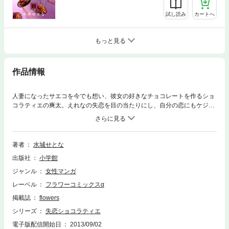
試し読み
カートへ
もっと見る
作品情報
人妻になったサエコを今でも想い、彼女の好きなチョコレートを作るショ
コラティエの爽太。えれなの失恋を目の当たりにし、自分の恋にもケジメ
をつけようと決意する。サエコにフラれ7年が過ぎた今、ついに行動を起
こすときが訪れた。爽太の思いがけない告白に、彼女は意外な反応を見せ
て―！？
著者
水城せとな
出版社
小学館
ジャンル
女性マンガ
レーベル
フラワーコミックスα
掲載誌
flowers
シリーズ
失恋ショコラティエ
電子版配信開始日
2013/09/02