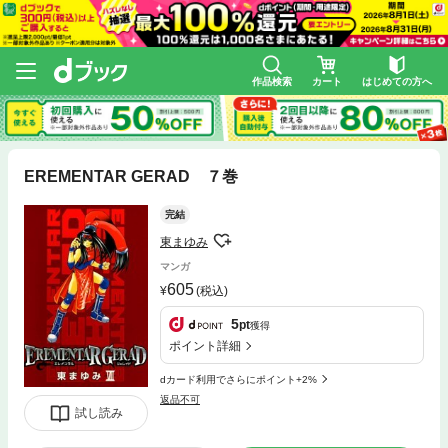
作品検索
カート
はじめての方へ
EREMENTAR GERAD ７巻
完結
東まゆみ
マンガ
605
(税込)
5
pt
獲得
ポイント詳細
dカード利用でさらにポイント+2%
返品不可
試し読み