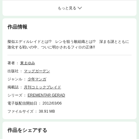
もっと見る
作品情報
擬似エディルレイドとは!? レンを狙う敵組織とは!? 深まる謎とともに
激化する戦いの中、ついに明かされるフィロの正体!!
著者
東まゆみ
出版社
マッグガーデン
ジャンル
少年マンガ
掲載誌
月刊コミックブレイド
シリーズ
EREMENTAR GERAD
電子版配信開始日
2012/03/06
ファイルサイズ
38.91 MB
作品をシェアする