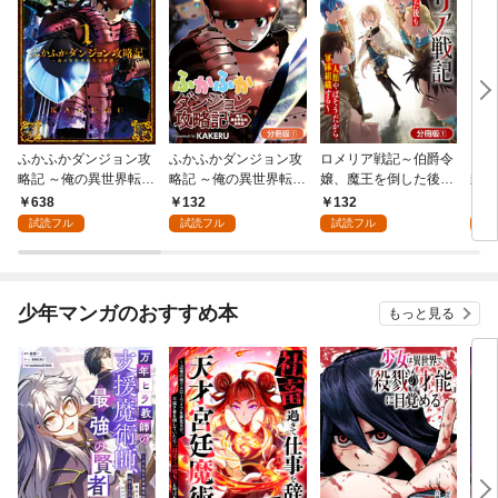
ふかふかダンジョン攻
ふかふかダンジョン攻
ロメリア戦記～伯爵令
まも
略記 ～俺の異世界転生
略記 ～俺の異世界転生
嬢、魔王を倒した後も
封の
冒険譚～ 1巻
冒険譚～【分冊版】 1
人類やばそうだから軍
638
132
132
6
巻
隊組織する～【分冊
試読フル
試読フル
試読フル
試
版】 1巻
少年マンガのおすすめ本
もっと見る