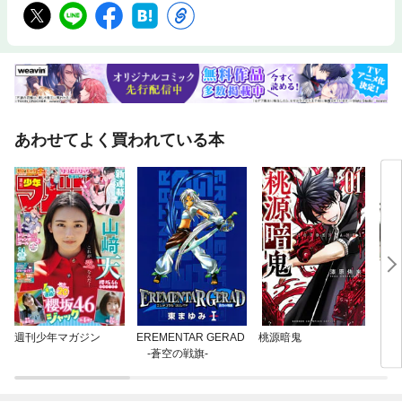
あわせてよく買われている本
週刊少年マガジン
EREMENTAR GERAD
桃源暗鬼
アオ
-蒼空の戦旗-