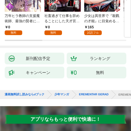
万年ヒラ教師の支援魔
社畜過ぎて仕事を辞め
少女は異世界で『殺戮
魔王
術師、最強の賢者にな
ることにした天才宮廷
の才能』に目覚める
者パ
る～不人気の支援魔術
魔術師～辺境の地でス
(話売り) #1
やっ
0
0
165
2
師は給料泥棒だと魔術
ローライフを夢見る
無料
無料
試読フル
大学をクビになった
が、不届き者を倒して
が、出世した元教え子
いたら『最果ての魔
たちのおかげで何も困
女』と呼ばれるように
らない件～ 第1話
なる～ 第1話
新刊配信予定
ランキング
キャンペーン
無料
漫画無料試し読みならdブック
少年マンガ
EREMENTAR GERAD
EREME
アプリならもっと便利で快適に！