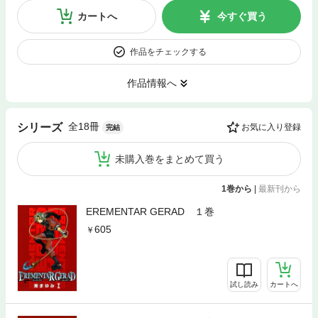
カートへ
今すぐ買う
作品をチェックする
作品情報へ
全18冊
シリーズ
お気に入り登録
完結
未購入巻をまとめて買う
1巻から
|
最新刊から
EREMENTAR GERAD １巻
605
試し読み
カートへ