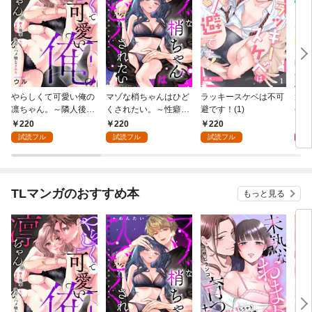
やらしくて可愛い俺の
マゾな梢ちゃんはひど
ラッキースケベは不可
放課
凛ちゃん。～隣人後輩
くされたい。～性癖マ
避です！(1)
(1)
くんのイキすぎた執着
ッチした後輩と欲望の
220
220
220
2
にハメ堕とされる～(1)
ままにセックスしたら
試読フル
試読フル
試読フル
～(1)
TLマンガのおすすめ本
もっと見る