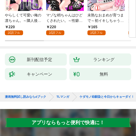
やらしくて可愛い俺の
マゾな梢ちゃんはひど
未熟なおまめが育つま
お見
凛ちゃん。～隣人後輩
くされたい。～性癖マ
で～初イキしちゃう敏
筋肉
くんのイキすぎた執着
ッチした後輩と欲望の
感指導～1
絶寸
220
220
165
1
にハメ堕とされる～(1)
ままにセックスしたら
1【
試読フル
試読フル
試読フル
試
～(1)
付き
新刊配信予定
ランキング
キャンペーン
無料
漫画無料試し読みならdブック
TLマンガ
ケダモノ幼馴染と今日からキョーダイ！
アプリならもっと便利で快適に！