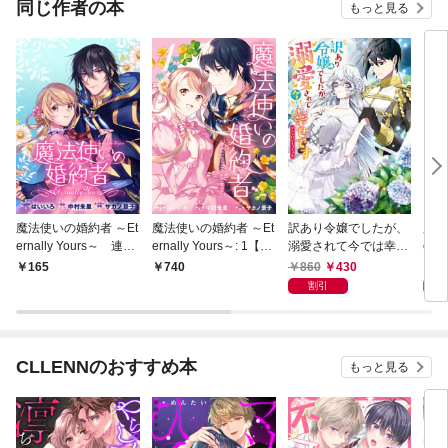
同じ作者の本
もっと見る
魔法使いの婚約者 ～Et
魔法使いの婚約者 ～Et
訳あり令嬢でしたが、
魔法
ernally Yours～ 連載
ernally Yours～: 1【電
溺愛されて今では幸せ
ern
版: 1
子限定描き下ろしカラ
です アンソロジーコミ
ル&
860
430
0
165
740
ーイラスト付き】
ック
割引
CLLENNのおすすめ本
もっと見る