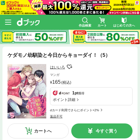
作品検索
カート
はじめての方へ
ケダモノ幼馴染と今日からキョーダイ！（5）
はいいろ
マンガ
165
(税込)
1
pt
獲得
ポイント詳細
dカード利用でさらにポイント+2%
返品不可
カートへ
今すぐ買う