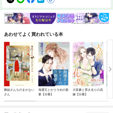
あわせてよく買われている本
舞妓さんちのまかない
海運王とかりそめの新
大富豪と置き去りの花
男運
さん
妻【分冊】
嫁【分冊】
初恋
かけ
て。