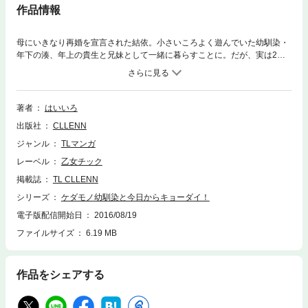
作品情報
母にいきなり再婚を宣言された結依。小さいころよく遊んでいた幼馴染・
年下の湊、年上の貴生と兄妹として一緒に暮らすことに。だが、実は2人
は昔から結依のことが大好きで、隙あらばアプローチをされ続けること
に！カワイイ系の弟と、知的な兄に体まで奪われて…！？争奪戦の行方
は！？
著者
はいいろ
出版社
CLLENN
ジャンル
TLマンガ
レーベル
乙女チック
掲載誌
TL CLLENN
シリーズ
ケダモノ幼馴染と今日からキョーダイ！
電子版配信開始日
2016/08/19
ファイルサイズ
6.19 MB
作品をシェアする