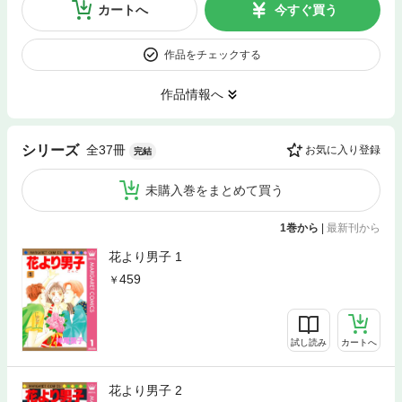
カートへ
今すぐ買う
作品をチェックする
作品情報へ
全37冊
シリーズ
お気に入り登録
完結
未購入巻をまとめて買う
1巻から
|
最新刊から
花より男子 1
459
試し読み
カートへ
花より男子 2