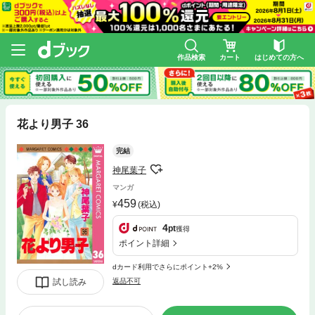
作品検索
カート
はじめての方へ
花より男子 36
完結
神尾葉子
マンガ
459
(税込)
4
pt
獲得
ポイント詳細
dカード利用でさらにポイント+2%
試し読み
返品不可