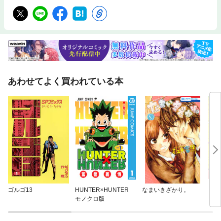
あわせてよく買われている本
ゴルゴ13
HUNTER×HUNTER
なまいきざかり。
ダン
モノクロ版