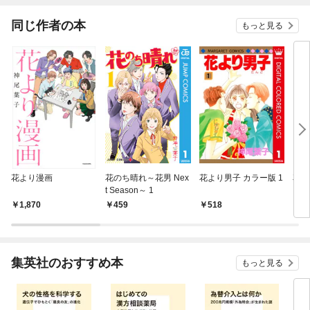
同じ作者の本
もっと見る
花より漫画
花のち晴れ～花男 Nex
花より男子 カラー版 1
花
t Season～ 1
Ｎｅ
ｎ～
1,870
459
518
7
集英社のおすすめ本
もっと見る