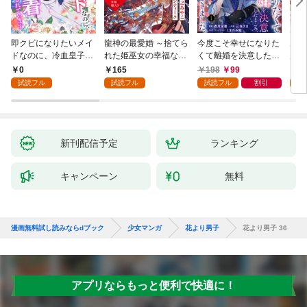
即クビになりたいメイ
龍神の最愛婚 ～捨てら
今度こそ幸せになりた
鬼条
ドなのに、冷血皇子に
れた姫巫女の幸福な嫁
くて離婚を決意したと
見初
執着されています第1
入り～: 1
ころ、無表情な旦那様
～１
0
165
198
99
1
話
が「愛してる」と言っ
試読フル
試読フル
試読フル
割引
試
てきました。1
新刊配信予定
ランキング
キャンペーン
無料
漫画無料試し読みならdブック
少女マンガ
花より男子
花より男子 36
アプリならもっと便利で快適に！