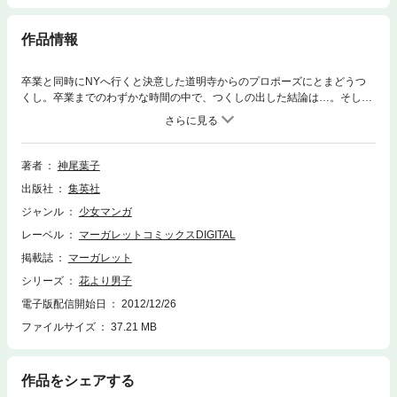
作品情報
卒業と同時にNYへ行くと決意した道明寺からのプロポーズにとまどうつ
くし。卒業までのわずかな時間の中で、つくしの出した結論は…。そして
2人の恋の行方は!?
著者
神尾葉子
出版社
集英社
ジャンル
少女マンガ
レーベル
マーガレットコミックスDIGITAL
掲載誌
マーガレット
シリーズ
花より男子
電子版配信開始日
2012/12/26
ファイルサイズ
37.21 MB
作品をシェアする