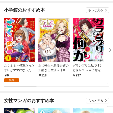
小学館のおすすめ本
もっと見る
ごくまま～極道だった
おじ転生～悪役令嬢の
グランプリは私ですけ
後宮
オレがママになった話
加齢なる生活～【単
ど何か？ ～自己肯定モ
は謎
～【単話】（１）
話】（１）
ンスターのミスコン無
（１
0
118
237
2
双～【単話】（１）
無料
女性マンガのおすすめ本
もっと見る