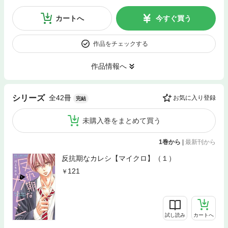
カートへ
今すぐ買う
作品をチェックする
作品情報へ
全42冊
シリーズ
お気に入り登録
完結
未購入巻をまとめて買う
1巻から
|
最新刊から
反抗期なカレシ【マイクロ】（１）
121
試し読み
カートへ