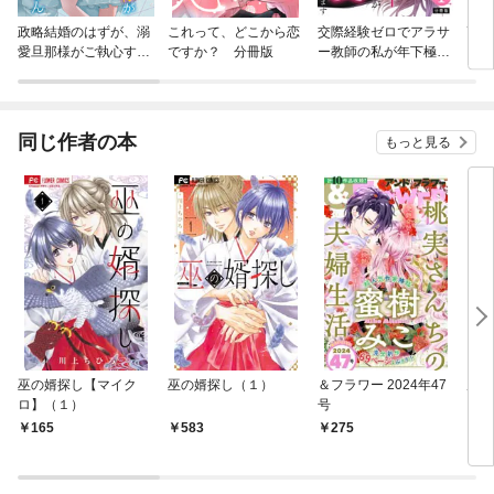
政略結婚のはずが、溺
これって、どこから恋
交際経験ゼロでアラサ
高嶺
愛旦那様がご執心すぎ
ですか？ 分冊版
ー教師の私が年下極道
て離婚を許してくれま
に求愛されています
せん【分冊版】
【分冊版】
同じ作者の本
もっと見る
巫の婿探し【マイク
巫の婿探し（１）
＆フラワー 2024年47
反抗
ロ】（１）
号
165
583
275
4