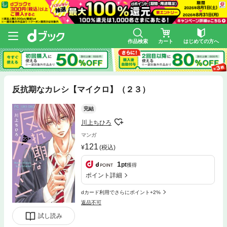
作品検索
カート
はじめての方へ
反抗期なカレシ【マイクロ】（２３）
完結
川上ちひろ
マンガ
121
(税込)
1
pt
獲得
ポイント詳細
dカード利用でさらにポイント+2%
返品不可
試し読み