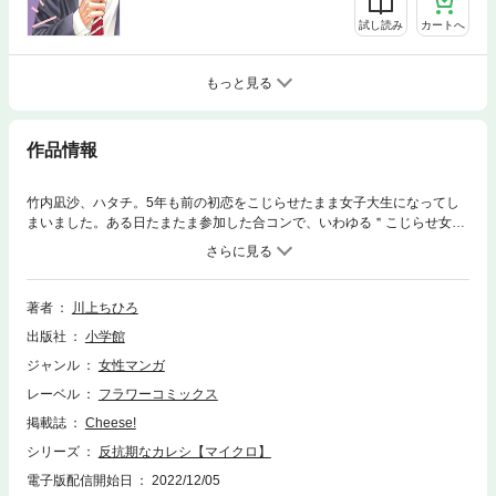
試し読み
カートへ
もっと見る
作品情報
竹内凪沙、ハタチ。5年も前の初恋をこじらせたまま女子大生になってし
まいました。ある日たまたま参加した合コンで、いわゆる＂こじらせ女子
＂な私が最も嫌厭するチャラそーな男子に目をつけられて・・・。気づけ
ば女子寮に彼を連れ込んじゃっていて！？一体あなた何者！？『後にも先
にもキミだけ』『神男子のいいなずけ』の川上ちひろが描く、反抗期年下
男子とのこじらせラブ▽待望の第23巻配信。
著者
川上ちひろ
出版社
小学館
ジャンル
女性マンガ
レーベル
フラワーコミックス
掲載誌
Cheese!
シリーズ
反抗期なカレシ【マイクロ】
電子版配信開始日
2022/12/05