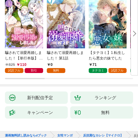
騙されて溺愛再婚しま
騙されて溺愛再婚しま
【タテヨミ】1.転生し
【タ
した！【単行本版】 1
した！ 第1話
たら悪女の妹でした
の私
巻
825
110
0
71
7
試読フル
割引
無料
タテヨミ
試読フル
タ
新刊配信予定
ランキング
キャンペーン
無料
漫画無料試し読みならdブック
女性マンガ
反抗期なカレシ【マイクロ】
反