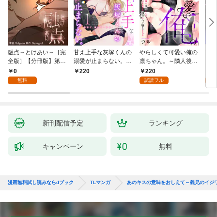
融点～とけあい～［完
甘え上手な灰塚くんの
やらしくて可愛い俺の
マゾ
全版］【分冊版】第1
溺愛が止まらない。純
凛ちゃん。～隣人後輩
くさ
話
情で、健気で…絶倫！
くんのイキすぎた執着
ッチ
0
220
2
220
(1)
にハメ堕とされる～(1)
まま
無料
試読フル
試
～(1
新刊配信予定
ランキング
キャンペーン
無料
漫画無料試し読みならdブック
TLマンガ
あのキスの意味をおしえて～義兄のイジ