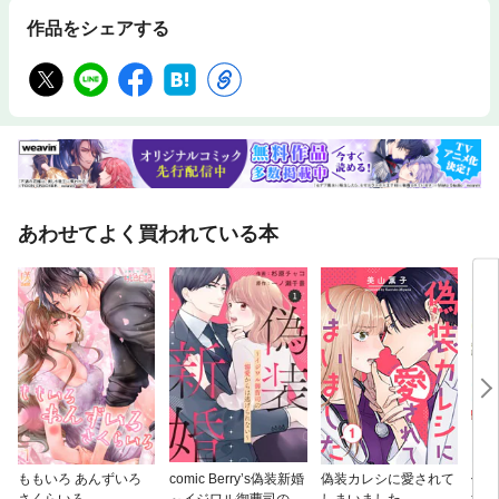
作品をシェアする
あわせてよく買われている本
ももいろ あんずいろ
comic Berry’s偽装新婚
偽装カレシに愛されて
偽装
さくらいろ
～イジワル御曹司の溺
しまいました
御曹