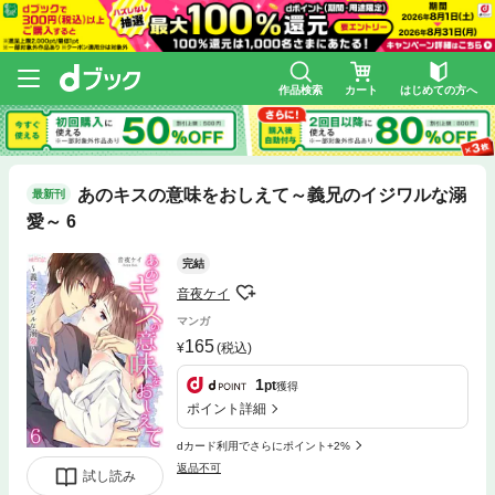
作品検索
カート
はじめての方へ
あのキスの意味をおしえて～義兄のイジワルな溺
最新刊
愛～ 6
完結
音夜ケイ
マンガ
165
(税込)
1
pt
獲得
ポイント詳細
dカード利用でさらにポイント+2%
返品不可
試し読み