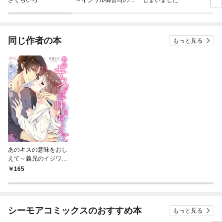
愛からは逃げられない
た【
～
同じ作者の本
もっと見る
あのキスの意味をおし
えて～義兄のイジワル
な溺愛～ 1
165
シーモアコミックスのおすすめ本
もっと見る