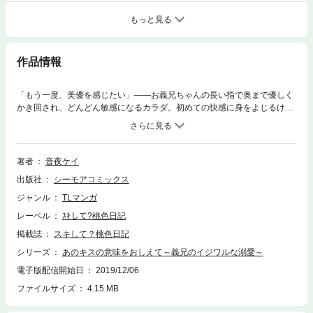
もっと見る
作品情報
「もう一度、美優を感じたい」――お義兄ちゃんの長い指で奥まで優しく
かき回され、どんどん敏感になるカラダ。初めての快感に身をよじるけ
ど、彼の熱に溶かされ、もう何も考えられない…！2年前、不意にキスを
してしまってから、「義兄妹」という関係を壊さないように、ずっと想い
を抑えてきたのに…こんなこと、どうしてするの…？ダメだと思うほど、
気持ちは溢れていく。ひとつ屋根の下、禁断のこの関係はふたりだけの秘
著者
音夜ケイ
密――。【桃色日記】
出版社
シーモアコミックス
ジャンル
TLマンガ
レーベル
ｽｷして?桃色日記
掲載誌
スキして？桃色日記
シリーズ
あのキスの意味をおしえて～義兄のイジワルな溺愛～
電子版配信開始日
2019/12/06
ファイルサイズ
4.15 MB