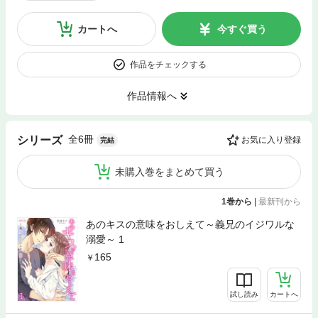
カートへ
今すぐ買う
作品をチェックする
作品情報へ
全6冊
シリーズ
お気に入り登録
完結
未購入巻をまとめて買う
1巻から
|
最新刊から
あのキスの意味をおしえて～義兄のイジワルな
溺愛～ 1
165
試し読み
カートへ