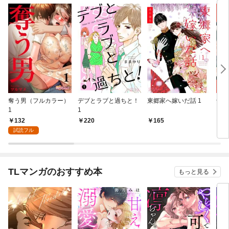
奪う男（フルカラー）
デブとラブと過ちと！
東郷家へ嫁いだ話 1
十億
1
1
ちの
132
220
165
1
試読フル
TLマンガのおすすめ本
もっと見る