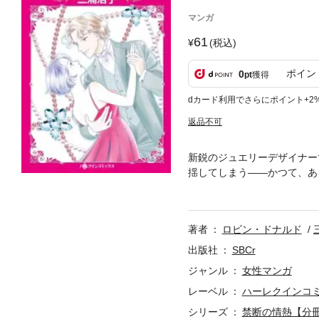
マンガ
61
(税込)
ポイン
0
pt
獲得
dカード利用でさらにポイント+2
返品不可
新鋭のジュエリーデザイナー
揺してしまう――かつて、あ
まさにその元恋人と同じタイ
私に興味があるわけじゃない
きて…!?
著者
ロビン・ドナルド
出版社
SBCr
ジャンル
女性マンガ
レーベル
ハーレクインコ
シリーズ
禁断の情熱【分