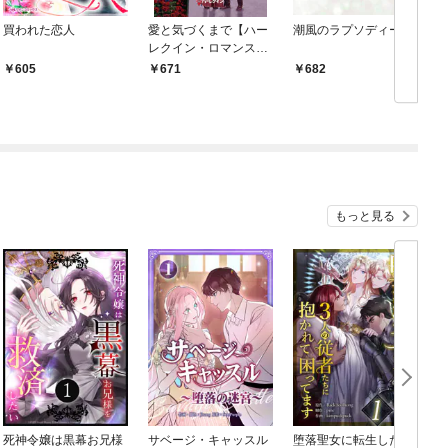
買われた恋人
愛と気づくまで【ハー
潮風のラプソディー
レクイン・ロマンス
版】
605
671
682
もっと見る
死神令嬢は黒幕お兄様
サベージ・キャッスル
堕落聖女に転生した