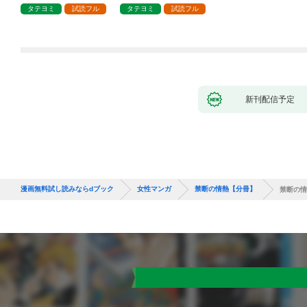
タテヨミ
試読フル
タテヨミ
試読フル
新刊配信予定
漫画無料試し読みならdブック
女性マンガ
禁断の情熱【分冊】
禁断の情