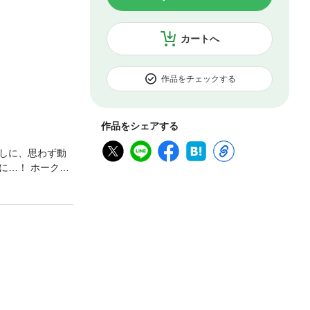
カートへ
作品をチェックする
作品をシェアする
しに、思わず動
に…！ ホークは
味があるだけ。
さらに接近して