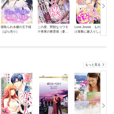
寝取られ令嬢の王子様
この度、野獣なコワモ
Love Jossie ものの
［ばら売り］
テ将軍の教育係（妻）
け屋敷に嫁入りしまし
を拝命いたしました
た
もっと見る