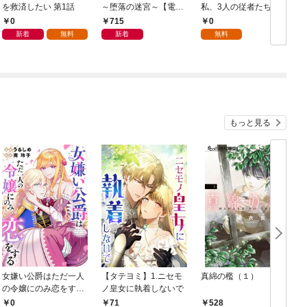
を救済したい 第1話
～堕落の迷宮～【電子
私、3人の従者たちに
単行本版】 第1巻
抱かれて困ってます 第
0
715
0
1話
新着
無料
新着
無料
もっと見る
女嫌い公爵はただ一人
【タテヨミ】1.ニセモ
真綿の檻（１）
の令嬢にのみ恋をする
ノ皇女に執着しないで
む
（分冊版）第１話
0
71
528