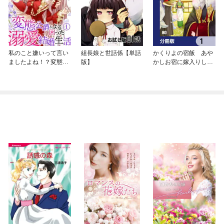
私のこと嫌いって言い
組長娘と世話係【単話
かくりよの宿飯 あや
ましたよね！？変態公
版】
かしお宿に嫁入りしま
爵による困った溺愛結
す。【分冊版】
婚生活