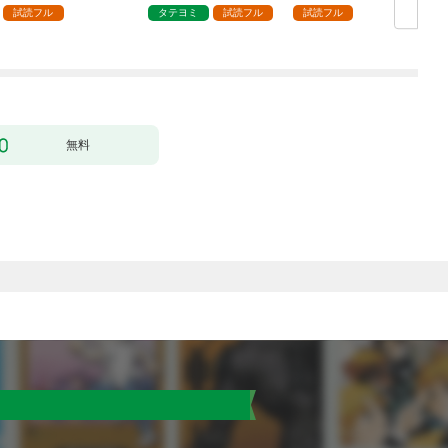
試読フル
タテヨミ
試読フル
試読フル
無料