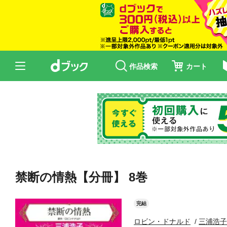
作品検索
カート
禁断の情熱【分冊】 8巻
完結
ロビン・ドナルド
三浦浩