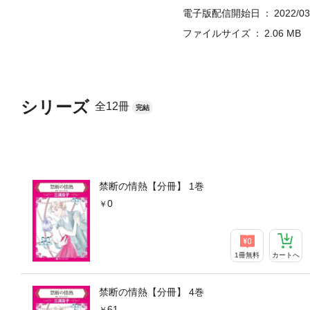
電子版配信開始日
2022/03
ファイルサイズ
2.06 MB
シリーズ
全12冊
完結
禁断の情熱【分冊】 1巻
0
1冊無料
カートへ
禁断の情熱【分冊】 4巻
61