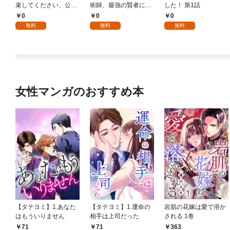
束してください、公爵
術師、最強の賢者にな
した！ 第1話
様 1話
る～不人気の支援魔術
0
0
0
師は給料泥棒だと魔術
無料
無料
無料
大学をクビになった
が、出世した元教え子
たちのおかげで何も困
らない件～ 第1話
女性マンガのおすすめ本
【タテヨミ】1.あなた
【タテヨミ】1.運命の
岩肌の花嫁は愛で溶か
はもういりません
相手は上司だった
される 1巻
71
71
363