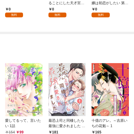
ることにした天才宮廷
嬢は初恋がしたい 第1
魔術師～辺境の地でス
話
0
0
0
ローライフを夢見る
無料
無料
無料
が、不届き者を倒して
いたら『最果ての魔
女』と呼ばれるように
なる～ 第1話
愛してるって、言いた
最恐上司と同棲したら
十億のアレ。～吉原い
い 1話
最強に愛されました 1
ちの花魁～ 1
巻
154
99
181
165