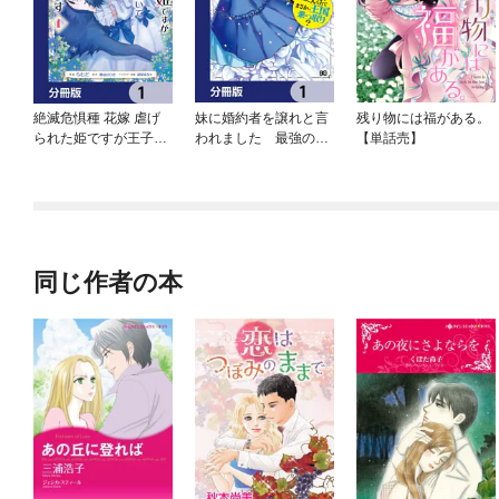
絶滅危惧種 花嫁 虐げ
妹に婚約者を譲れと言
残り物には福がある。
られた姫ですが王子様
われました 最強の竜
【単話売】
の呪いを解いて幸せに
に気に入られてまさか
なります【分冊版】
の王国乗っ取り？【分
冊版】
同じ作者の本