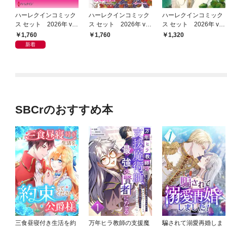
ハーレクインコミック
ハーレクインコミック
ハーレクインコミック
ス セット 2026年 vo
ス セット 2026年 vo
ス セット 2026年 vo
l.1068
l.915
l.839
1,760
1,760
1,320
新着
SBCrのおすすめ本
三食昼寝付き生活を約
万年ヒラ教師の支援魔
騙されて溺愛再婚しま