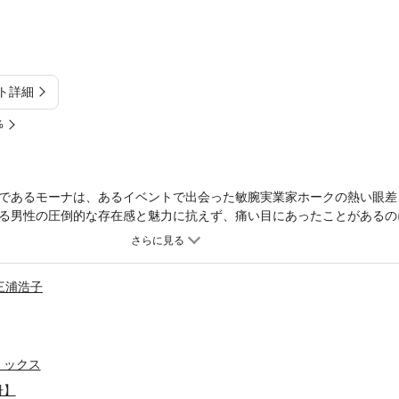
ト詳細
%
であるモーナは、あるイベントで出会った敏腕実業家ホークの熱い眼差
る男性の圧倒的な存在感と魅力に抗えず、痛い目にあったことがあるの
プだった。彼はリゾート開発のため、元恋人が私に遺したこの土地に興
。しっかりするのよ！そう自分に言い聞かせる彼女をよそに、ホークは
三浦浩子
ミックス
冊】