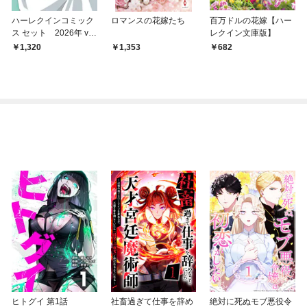
ハーレクインコミック
ロマンスの花嫁たち
百万ドルの花嫁【ハー
ス セット 2026年 vo
レクイン文庫版】
l.846
1,320
1,353
682
ヒトグイ 第1話
社畜過ぎて仕事を辞め
絶対に死ぬモブ悪役令