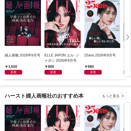
婦人画報 2026年9月号
ELLE JAPON エル･ジ
25ans 2026年9月号
Har
ャポン 2026年9月号
ーパ
年9
1,500
880
980
7
新着
新着
新着
ハースト婦人画報社のおすすめ本
もっと見る