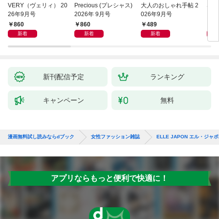
VERY（ヴェリィ） 20
Precious (プレシャス)
大人のおしゃれ手帖 2
ST
26年9月号
2026年 9月号
026年9月号
ィ）
860
860
489
8
新着
新着
新着
新刊配信予定
ランキング
キャンペーン
無料
漫画無料試し読みならdブック
女性ファッション雑誌
ELLE JAPON エル・ジャ
アプリならもっと便利で快適に！