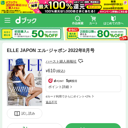
作品検索
カート
はじめての方へ
ELLE JAPON エル･ジャポン 2022年8月号
ハースト婦人画報社
610
(税込)
5
pt
獲得
ポイント詳細
dカード利用でさらにポイント+2%
返品不可
試し読み