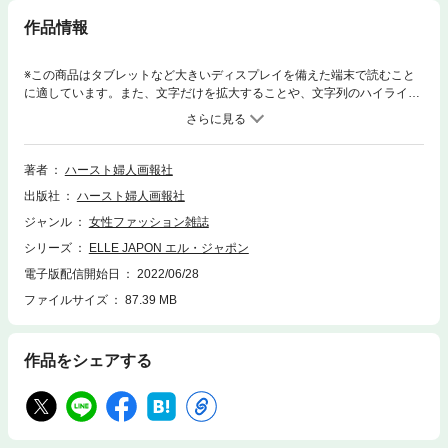
作品情報
※この商品はタブレットなど大きいディスプレイを備えた端末で読むこと
に適しています。また、文字だけを拡大することや、文字列のハイライ
ト、検索、辞書の参照、引用などの機能が使用できません。●夏のリアル
おしゃれを徹底調査！●ずっと愛せる極上ベーシック●一生もの時計の探し
方●「睡眠の質向上」できている？●別冊付録 ルイ・ヴィトン、旅の物語
バカンスやリゾートで使える服から、パーティーのドレスアップまで。旬
著者
ハースト婦人画報社
のスタイルをキャッチしにコペンハーゲン、パリ、LA、サンディエゴ、ソ
出版社
ハースト婦人画報社
ウル、東京のクローゼットを直撃。夏のリアルスタイルを見つけて。※電
子版では、紙の雑誌と内容が一部異なる場合や、掲載されないページがあ
ジャンル
女性ファッション雑誌
る場合があります。
シリーズ
ELLE JAPON エル・ジャポン
電子版配信開始日
2022/06/28
ファイルサイズ
87.39 MB
作品をシェアする