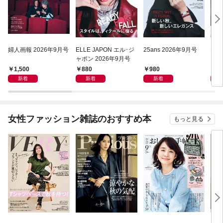
婦人画報 2026年9月号
ELLE JAPON エル･ジ
25ans 2026年9月号
Har
ャポン 2026年9月号
ーパ
年9
1,500
880
980
7
新着
新着
新着
女性ファッション雑誌のおすすめ本
もっと見る