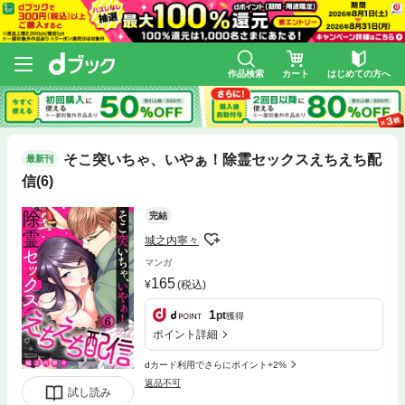
作品検索
カート
はじめての方へ
そこ突いちゃ、いやぁ！除霊セックスえちえち配
最新刊
信(6)
完結
城之内寧々
マンガ
165
(税込)
1
pt
獲得
ポイント詳細
dカード利用でさらにポイント+2%
返品不可
試し読み