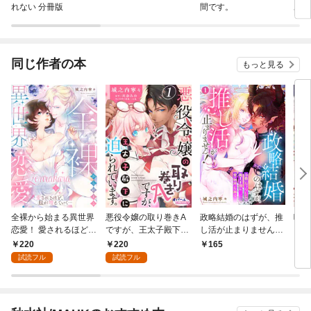
れない 分冊版
間です。
あげ
同棲
同じ作者の本
もっと見る
全裸から始まる異世界
悪役令嬢の取り巻きA
政略結婚のはずが、推
嘘つ
恋愛！ 愛されるほど、
ですが、王太子殿下に
し活が止まりません！
～甘
服が増えていく…【単
迫られています。１
～冷徹（なフリした）
い理
220
220
165
2
話】 1
魔王子様に愛（物理）
(1)
試読フル
試読フル
を捧ぐ～1