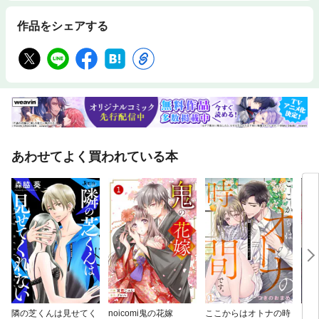
作品をシェアする
あわせてよく買われている本
隣の芝くんは見せてく
noicomi鬼の花嫁
ここからはオトナの時
うち