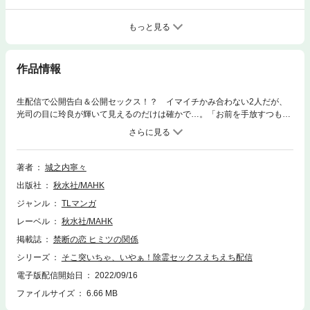
もっと見る
作品情報
生配信で公開告白＆公開セックス！？ イマイチかみ合わない2人だが、
光司の目に玲良が輝いて見えるのだけは確かで…。「お前を手放すつもり
はない」抱き上げられて舌を絡める深いキスをされるとたまらなくて…さ
らに光司の熱いモノで奥まで貫かれ、気持ち良いトコロをとんとんされる
と何度でも絶頂！！ ――そして最後にみんな“本当”のことがわかっ
て！？ 見逃せない衝撃の最終巻！！
著者
城之内寧々
出版社
秋水社/MAHK
ジャンル
TLマンガ
レーベル
秋水社/MAHK
掲載誌
禁断の恋 ヒミツの関係
シリーズ
そこ突いちゃ、いやぁ！除霊セックスえちえち配信
電子版配信開始日
2022/09/16
ファイルサイズ
6.66 MB