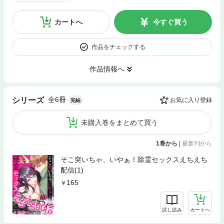
カートへ
今すぐ買う
作品をチェックする
作品情報へ
全6冊
シリーズ
お気に入り登録
完結
未購入巻をまとめて買う
1巻から
|
最新刊から
そこ突いちゃ、いやぁ！除霊セックスえちえち
配信(1)
165
試し読み
カートへ