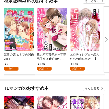
秋水社/MAHKのおすすめ本
もっと見る
禁断の恋 ヒミツの関係
処女不可侵条約～牢獄
エロティシズム～恋人
フェ
vol.1
男子寮は時給1940円
たちの残酷童話～【分
の巫
～【分冊版】（1）
冊版】（1）
愛噴
0
165
165
1
びて
無料
試読フル
試読フル
試
TLマンガのおすすめ本
もっと見る