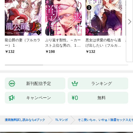
龍公爵の妻（フルカラ
ぶり返す獣性。～カー
悪女は求愛の檻から逃
恋す
ー） 1
スト上位な男の、１０
げ出したい（フルカラ
【fo
年越しの激愛１
ー） 1
132
198
132
2
新刊配信予定
ランキング
キャンペーン
無料
漫画無料試し読みならdブック
TLマンガ
そこ突いちゃ、いやぁ！除霊セックスえ