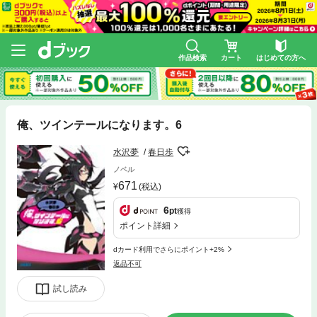
作品検索
カート
はじめての方へ
俺、ツインテールになります。6
水沢夢
春日歩
ノベル
671
(税込)
6
pt
獲得
ポイント詳細
dカード利用でさらにポイント+2%
返品不可
試し読み