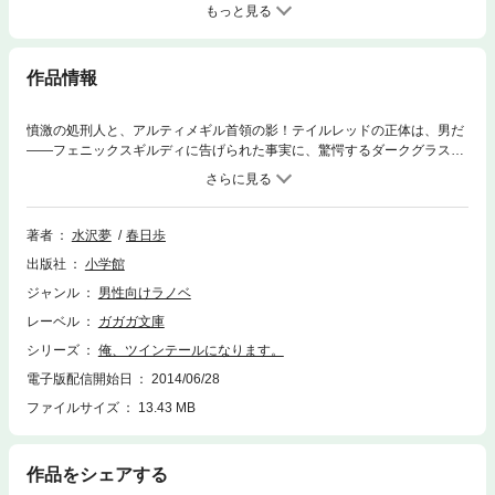
もっと見る
作品情報
憤激の処刑人と、アルティメギル首領の影！テイルレッドの正体は、男だ
――フェニックスギルディに告げられた事実に、驚愕するダークグラスパ
ー。変身しパワーアップした不死鳥と、闇の処刑人。両者の戦いは、いつ
終わるともなく続き……。 そんな凄絶な光景とは打って変わり、異世界
から帰還した総二たちは、愛香の誕生パーティーに同人誌イベントにと、
残りの夏休みを満喫していた。停戦期間が終わり、エレメリアンたちも再
著者
水沢夢
春日歩
び侵攻を開始。修行の成果を発揮し、破壊神テイルブルーを倒そうと頑張
出版社
小学館
るのだが……。 一方ダークグラスパーは、神妙な顔でとある場所へと向
かっていた。そこは、“首領の間”。アルティメギル首領と謁見しようとす
ジャンル
男性向けラノベ
る、彼女の真意は――！？ 真価を発揮する最強の反逆者。そして現れ
レーベル
ガガガ文庫
る、四頂軍＜死の二菱＞。新たな脅威が、総二たちの世界に迫ろうとして
いた！！第6巻では新たな展開を迎え、物語はさらに加速していきます。
シリーズ
俺、ツインテールになります。
乞うご期待！ アニメ化企画のほうも快調に進行中！※この作品は底本と
電子版配信開始日
2014/06/28
同じクオリティのカラーイラスト、モノクロの挿絵イラストが収録されて
ファイルサイズ
13.43 MB
います。
作品をシェアする