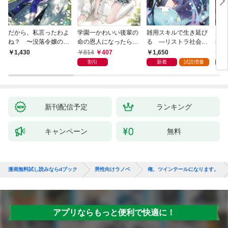
だから、私言ったわよ
学園一かわいい後輩の
雑用スキルで生き延び
天才
ね？ 〜没落令嬢の案
命の恩人になったら、
る —リストラ社会人
私の
外楽しい領地改革〜
通い妻になって関係を
のソロダンジョン攻略
戻っ
814
407
1,650
1,
1,430
迫ってくる。
記—
して
割引
新着
試読増量
新刊配信予定
ランキング
キャンペーン
無料
漫画無料試し読みならdブック
男性向けラノベ
俺、ツインテールになります。
アプリならもっと便利で快適に！