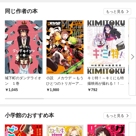
同じ作者の本
もっと見る
城下町のダンデライオ
小説 メカウデ ～もう
キミ特！～キミにも特
キミ
ン １巻
ひとつのトリガーアー
撮映画が撮れる！！～
特撮
ム～
（１）
～【
1,045
1,980
792
1
小学館のおすすめ本
もっと見る