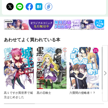
あわせてよく買われている本
高１ですが異世界で城
黒の召喚士
六畳間の侵略者！？
幼女
主はじめました