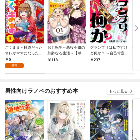
ごくまま～極道だった
おじ転生～悪役令嬢の
グランプリは私ですけ
後宮
オレがママになった話
加齢なる生活～【単
ど何か？ ～自己肯定モ
は謎
～【単話】（１）
話】（１）
ンスターのミスコン無
（１
0
118
237
2
双～【単話】（１）
無料
男性向けラノベのおすすめ本
もっと見る