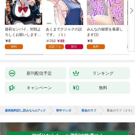
遊莉センパイ、対戦よ
あくまでクジャクの話
みんなの秘密を暴露し
異世
ろしくお願いします。
です。（１）
ます(1)
1
0
792
88
0
7
無料
試読フル
割引
無料
試
新刊配信予定
ランキング
キャンペーン
無料
漫画無料試し読みならdブック
青年マンガ
黄金のラフ
黄金のラフ（２９）