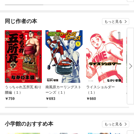
同じ作者の本
もっと見る
うっちゃれ五所瓦 粘り
南風原カーリングスト
ライスショルダー
黄金
腰編（１）
ーンズ（１）
（１）
恋～
759
693
660
7
小学館のおすすめ本
もっと見る