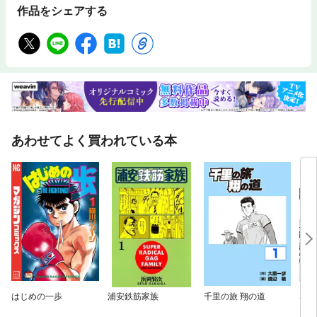
作品をシェアする
あわせてよく買われている本
はじめの一歩
浦安鉄筋家族
千里の旅 翔の道
SAK