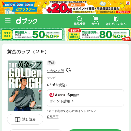
作品検索
カート
はじめての方へ
黄金のラフ（２９）
完結
なかいま強
マンガ
759
(税込)
6
pt
獲得
ポイント詳細
dカード利用でさらにポイント+2%
返品不可
試し読み