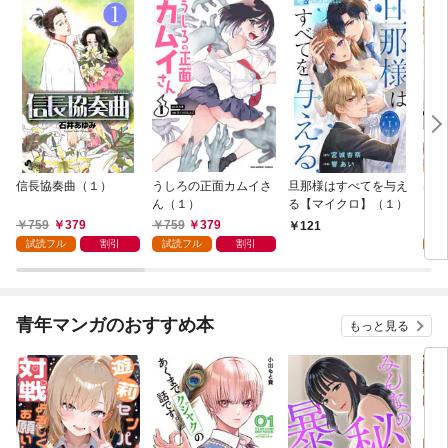
信長協奏曲（１）
うしろの正面カムイさ
旦那様はすべてを与え
はじ
ん（１）
る【マイクロ】（１）
（１
759
379
759
379
7
121
試読フル
割引
試読フル
割引
試
青年マンガのおすすめ本
もっと見る