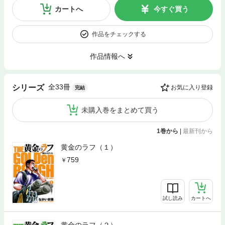
カートへ
今すぐ買う
作品をチェックする
作品情報へ
全33冊
シリーズ
お気に入り登録
完結
未購入巻をまとめて買う
1巻から
|
最新刊から
黄金のラフ（１）
759
試し読み
カートへ
黄金のラフ（２）