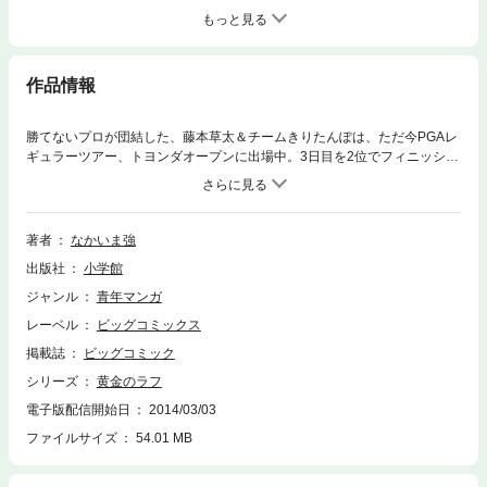
もっと見る
作品情報
勝てないプロが団結した、藤本草太＆チームきりたんぽは、ただ今PGAレ
ギュラーツアー、トヨンダオープンに出場中。3日目を2位でフィニッシュ
し、最終日は最終組で世界王者、ムーベス・ジェラウンと、日本の絶対王
者、マイト竿崎とともにラウンド中。しかも、なんと13番ホールを終え
て、ムーベス、マイトを抑え、単独トップという快挙！！ところが、絶好
調すぎることに、思わぬ落とし穴が…！！悲願の優勝の行方は、はたし
著者
なかいま強
て…？
出版社
小学館
ジャンル
青年マンガ
レーベル
ビッグコミックス
掲載誌
ビッグコミック
シリーズ
黄金のラフ
電子版配信開始日
2014/03/03
ファイルサイズ
54.01 MB