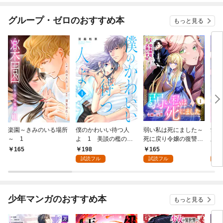
グループ・ゼロのおすすめ本
もっと見る
楽園～きみのいる場所
僕のかわいい待つ人
弱い私は死にました～
愛し
～ 1
よ 1 美談の檻のな
死に戻り令嬢の復讐
版】
か
～ 1
198
165
4
165
試読フル
試読フル
試
少年マンガのおすすめ本
もっと見る