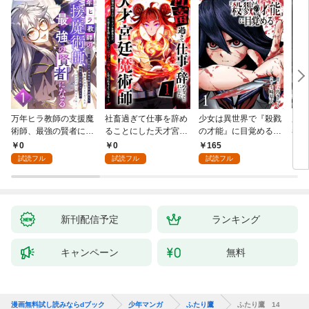
万年ヒラ教師の支援魔
社畜過ぎて仕事を辞め
少女は異世界で『殺戮
魔王
術師、最強の賢者にな
ることにした天才宮廷
の才能』に目覚める
者パ
る～不人気の支援魔術
魔術師～辺境の地でス
(話売り) #1
やっ
0
0
165
2
師は給料泥棒だと魔術
ローライフを夢見る
試読フル
試読フル
試読フル
大学をクビになった
が、不届き者を倒して
が、出世した元教え子
いたら『最果ての魔
たちのおかげで何も困
女』と呼ばれるように
らない件～ 第1話
なる～ 第1話
新刊配信予定
ランキング
キャンペーン
無料
漫画無料試し読みならdブック
少年マンガ
ふたり鷹
ふたり鷹 14