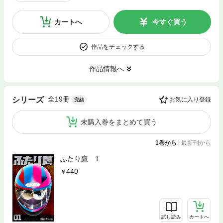
カートへ
今すぐ買う
作品をチェックする
作品情報へ
全19冊
シリーズ
お気に入り登録
完結
未購入巻をまとめて買う
1巻から
|
最新刊から
ふたり鷹 1
440
試し読み
カートへ