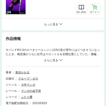
試し読み
カートへ
もっと見る
作品情報
サバンナRX-3のロータリーエンジン12Aの音が背中にはりつきそうになっ
たとき、無意識のうちに右手はスロットルを全開位置にしていた…後輪の
滑る音と同時にカワサキZ400FXの心臓も嫌な音を立てて2気筒死んだ…。
ガードレールを突き破ったRX-3は、だれがみたってキロいくらの鉄クズに
なり果てていた。FXのDOHCもだらしがねえやと思いつつ、205キロの糞
重い車体を押しつつ登る坂道は、FXの入院費をどうやって払おうかと考え
著者
新谷かおる
る――沢渡鷹、17歳の秋。彼は愛車を直すために訪れたバイクショップ
出版社
グループ・ゼロ
で、奥多摩を恐るべき速さで走るもうひとりの「鷹」の存在を知る……バ
イクまんがの大傑作が電子書籍化！
ジャンル
少年マンガ
レーベル
マンガの金字塔
シリーズ
ふたり鷹
電子版配信開始日
2022/03/25