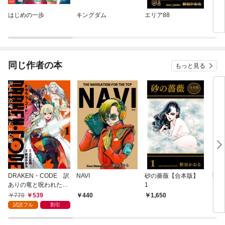
はじめの一歩
キングダム
エリア88
ＭＦ
同じ作者の本
もっと見る
DRAKEN・CODE 訳
NAVI
砂の薔薇【合本版】
戦場
ありの竜と呪われた姫
1
ズ 
（コミック）【電子版
770
539
440
1,650
4
特典付】１
試読フル
割引