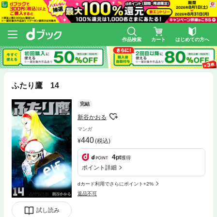
作品検索
カート
はじめての方へ
ふたり鷹 14
完結
新谷かおる
マンガ
440
(税込)
4
pt
獲得
ポイント詳細
dカード利用でさらにポイント+2%
返品不可
試し読み