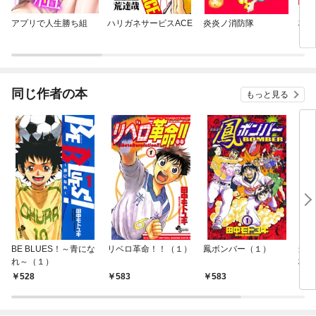
アプリで人生勝ち組
ハリガネサービスACE
炎炎ノ消防隊
杖と
同じ作者の本
もっと見る
BE BLUES！～青にな
リベロ革命！！（１）
鳳ボンバー（１）
最強
れ～（１）
校野
528
583
583
5