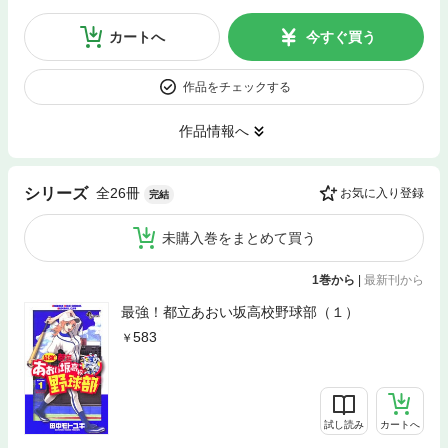
カートへ
今すぐ買う
作品をチェックする
作品情報へ
全26冊
シリーズ
お気に入り登録
完結
未購入巻をまとめて買う
1巻から
|
最新刊から
最強！都立あおい坂高校野球部（１）
583
試し読み
カートへ