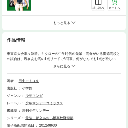
試し読み
カートへ
もっと見る
作品情報
東東京大会準々決勝。キタローの中学時代の先輩・高倉がいる慶徳高校と
の試合は、現在あお高の1点リードで8回裏。何がなんでも1点が欲しい慶
徳は、二死一塁で四番・高倉が打席に立ち、キタローが投げる不思議な変
化球の攻略を試みるが…！？
著者
田中モトユキ
出版社
小学館
ジャンル
少年マンガ
レーベル
少年サンデーコミックス
掲載誌
週刊少年サンデー
シリーズ
最強！都立あおい坂高校野球部
電子版配信開始日
2012/08/30