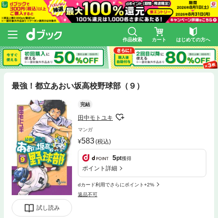
作品検索
カート
はじめての方へ
最強！都立あおい坂高校野球部（９）
完結
田中モトユキ
マンガ
583
(税込)
5
pt
獲得
ポイント詳細
dカード利用でさらにポイント+2%
返品不可
試し読み