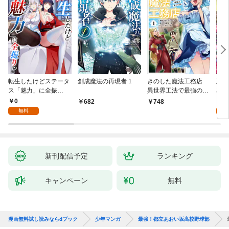
転生したけどステータ
創成魔法の再現者 1
きのした魔法工務店
王位
ス「魅力」に全振
異世界工法で最強の家
兆候
り！？(1)
づくりを（コミック）
入れ
0
0
682
748
１
る。
無料
新刊配信予定
ランキング
キャンペーン
無料
漫画無料試し読みならdブック
少年マンガ
最強！都立あおい坂高校野球部