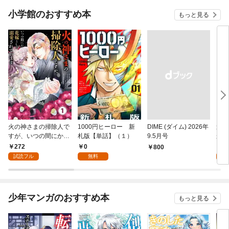
小学館のおすすめ本
もっと見る
火の神さまの掃除人で
1000円ヒーロー 新
DIME (ダイム) 2026年
追放
すが、いつの間にか花
札版【単話】（１）
9.5月号
かつ
嫁として溺愛されてい
まへ
272
0
1
￥800
ます【単話】（１）
れで
試読フル
無料
試
（１
少年マンガのおすすめ本
もっと見る