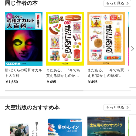
同じ作者の本
もっと見る
新 ぼくらの昭和オカル
まだある。 “今でも
まだある。 今でも買
ぼく
ト大百科
買える懐かしの昭
える“懐かしの昭和”カ
大百
和”カタログ ～おや
タログ ～食品編 改訂
トブ
1,650
495
495
5
つ編 改訂版～
版～
大空出版のおすすめ本
もっと見る