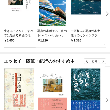
生きることから、すべ
写真絵本ポエム 夢の
中西和夫の写真絵本土
三浦
ては始まる希望の地図
トレイン～しあわせの
佐湾のカツオクジラ
絵本
を探す旅人
旅～
1,650
1,320
1,320
1,
エッセイ・随筆・紀行のおすすめ本
もっと見る