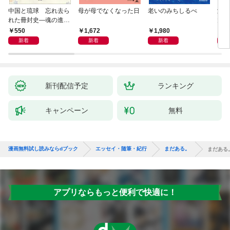
中国と琉球 忘れ去ら
母が母でなくなった日
老いのみちしるべ
激闘
れた冊封史―魂の進化
大然
―
ップ
550
1,672
1,980
2
新着
新着
新着
新刊配信予定
ランキング
キャンペーン
無料
漫画無料試し読みならdブック
エッセイ・随筆・紀行
まだある。
まだある
アプリならもっと便利で快適に！