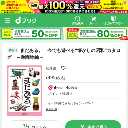
作品検索
カート
はじめての方へ
まだある。 今でも遊べる“懐かしの昭和”カタロ
最新刊
グ ～遊園地編～
初見健一
495
(税込)
4
pt
獲得
ポイント詳細
dカード利用でさらにポイント+2%
返品不可
カートへ
今すぐ買う