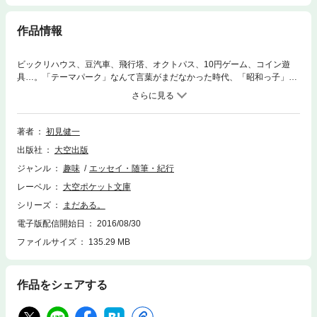
作品情報
ビックリハウス、豆汽車、飛行塔、オクトパス、10円ゲーム、コイン遊
具…。「テーマパーク」なんて言葉がまだなかった時代、「昭和っ子」た
ちを夢中にさせた懐かしの遊園地遊具たち。そんなレトロ遊具のなかか
ら、今も各地の遊園地で元気に稼働しているアイテムをセレクト。定番の
人気遊具から、「え？ これって“まだある”の？」と叫んでしまうものま
で、オールカラーで一挙紹介！ （底本発行日：2011年6月20日）
著者
初見健一
出版社
大空出版
ジャンル
趣味
エッセイ・随筆・紀行
レーベル
大空ポケット文庫
シリーズ
まだある。
電子版配信開始日
2016/08/30
ファイルサイズ
135.29 MB
作品をシェアする