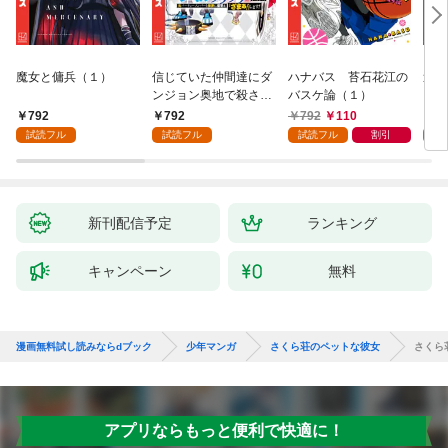
魔女と傭兵（１）
信じていた仲間達にダ
ハナバス 苔石花江の
追放
ンジョン奥地で殺され
バスケ論（１）
『自
かけたがギフト『無限
領地
792
792
792
110
7
ガチャ』でレベル９９
強の
試読フル
試読フル
試読フル
割引
試
９９の仲間達を手に入
～最
れて元パーティーメン
で始
バーと世界に復讐＆
拓ス
『ざまぁ！』します！
（１
（１）
新刊配信予定
ランキング
キャンペーン
無料
漫画無料試し読みならdブック
少年マンガ
さくら荘のペットな彼女
さくら
アプリならもっと便利で快適に！