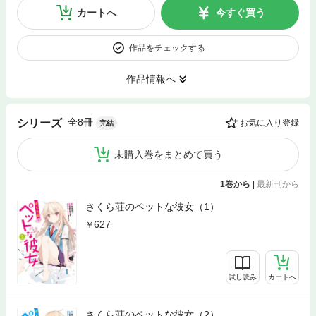
カートへ
今すぐ買う
作品をチェックする
作品情報へ
全8冊
シリーズ
お気に入り登録
完結
未購入巻をまとめて買う
1巻から
|
最新刊から
さくら荘のペットな彼女（1）
627
試し読み
カートへ
さくら荘のペットな彼女（2）