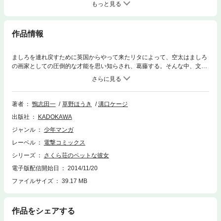
もっと見る
作品情報
ましろを連れ戻すために英国からやって来たリタによって、空太はましろ
の画家としての圧倒的な才能を思い知らされ、葛藤する。そんな中、文化
祭の出し物のためのイラスト制作を依頼したことがきっかけで、リタの様
子が豹変し――!?
著者
鴨志田一
草野ほうき
溝口ケージ
出版社
KADOKAWA
ジャンル
少年マンガ
レーベル
電撃コミックス
シリーズ
さくら荘のペットな彼女
電子版配信開始日
2014/11/20
ファイルサイズ
39.17 MB
作品をシェアする