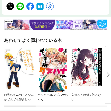
あわせてよく買われている本
お兄ちゃんのことなん
ヤンキーJKクズハナち
久保さんは僕を許さな
まよ
かぜんぜん好きじゃな
ゃん
い
いんだからねっ！！