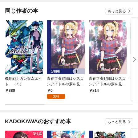
同じ作者の本
もっと見る
機動戦士ガンダムエイ
青春ブタ野郎はシスコ
青春ブタ野郎はシスコ
青春
ト （１）
ンアイドルの夢を見な
ンアイドルの夢を見な
ガー
い【分冊版】 1
い 1
い
0
880
814
6
無料
KADOKAWAのおすすめ本
もっと見る