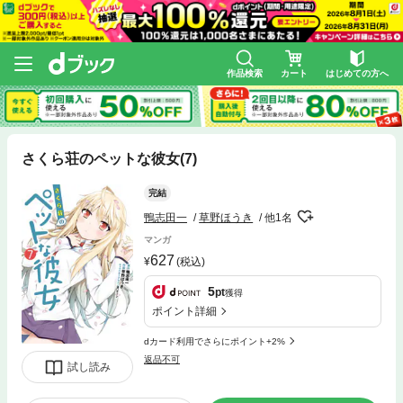
作品検索
カート
はじめての方へ
さくら荘のペットな彼女(7)
完結
鴨志田一
草野ほうき
他1名
マンガ
627
(税込)
5
pt
獲得
ポイント詳細
dカード利用でさらにポイント+2%
返品不可
試し読み