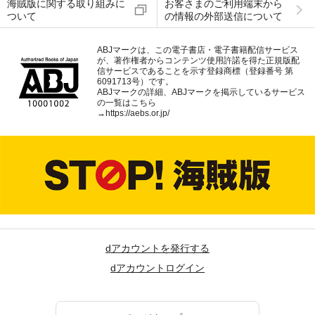
海賊版に関する取り組みに
お客さまのご利用端末から
ついて
の情報の外部送信について
ABJマークは、この電子書店・電子書籍配信サービス
が、著作権者からコンテンツ使用許諾を得た正規版配
信サービスであることを示す登録商標（登録番号 第
6091713号）です。
ABJマークの詳細、ABJマークを掲示しているサービス
の一覧はこちら
→
https://aebs.or.jp/
dアカウントを発行する
dアカウントログイン