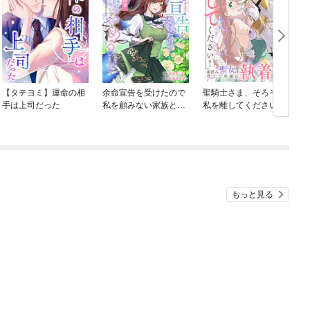
【タテヨミ】運命の相
余命宣告を受けたので
聖騎士さま、そろそろ
手は上司だった
私を顧みない家族と婚
私を離してください！
約者に執着するのをや
～用済み聖女は育てた
めることにしました
英雄に執着される～
（分冊版）
もっと見る