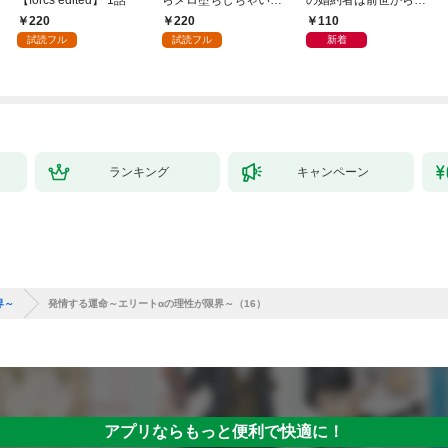
【forcs edited】 1話
らメロ堕ちしちゃいそ
の婚約者は前世からの
う(1)
執愛で私を蝕む～
220
220
110
（1）
試読フル
試読フル
新着
ランキング
キャンペーン
界～
発情する運命～エリートαの理性が限界～（16）
アプリならもっと便利で快適に！