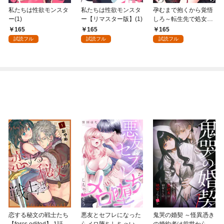
私たちは性欲モンスタ
私たちは性欲モンスタ
孕むまで抱くから覚悟
ー(1)
ー【リマスター版】(1)
しろ～転生先で処女を
捧げたら溺愛Hルート
165
165
165
に突入しました！？～
試読フル
試読フル
試読フル
(1)
恋する秘文の戦士たち
悪友とセフレになった
鬼哭の婚契 ～怪異憑き