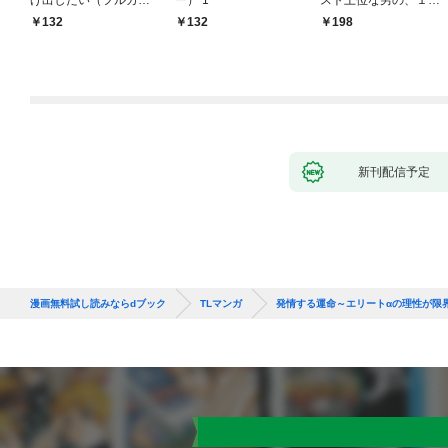
げ出したい（フルカラ
ー） 1
スト上位な男の、１０
ー） 1
年越しの激愛１
132
132
198
新刊配信予定
漫画無料試し読みならdブック
TLマンガ
発情する運命～エリートαの理性が限