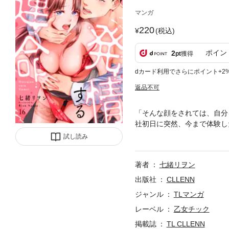
マンガ
220
(税込)
ポイン
2
pt
獲得
dカード利用でさらにポイント+2
返品不可
「そんな顔をされては、自分
社初日に突然、今まで体験し
紳士的な男性。イかなければ
試し読み
太くて長い指でナカをかき回
て」初対面の人なのに、どう
著者
七緒リヲン
る艶麗オメガバースTL！
出版社
CLLENN
ジャンル
TLマンガ
レーベル
乙女チック
掲載誌
TL CLLENN