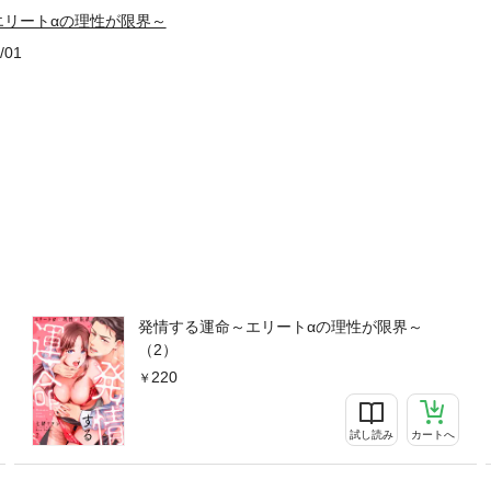
エリートαの理性が限界～
/01
発情する運命～エリートαの理性が限界～
（2）
220
試し読み
カートへ