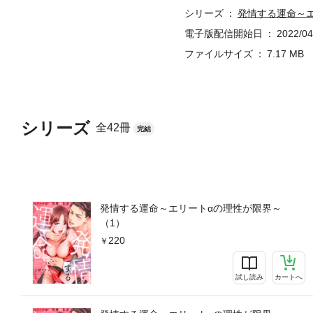
シリーズ
発情する運命～
電子版配信開始日
2022/04
ファイルサイズ
7.17 MB
シリーズ
全42冊
完結
発情する運命～エリートαの理性が限界～
（1）
220
試し読み
カートへ