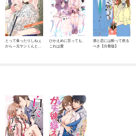
とって食ったりしねぇ
ひかえめに言っても、
酒と恋には酔って然る
から～元ヤンくんとの
これは愛
べき【分冊版】
恋事情～