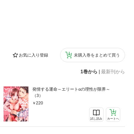
お気に入り登録
未購入巻をまとめて買う
1巻から
|
最新刊から
発情する運命～エリートαの理性が限界～
（3）
220
試し読み
カートへ