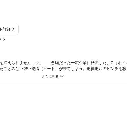
ト詳細
%
を抑えられません…ッ」――念願だった一流企業に転職した、Ω（オメ
たことのない強い発情（ヒート）が来てしまう。絶体絶命のピンチを救
発情が治まらない状況の中、彼に触られただけで電気が走ったような快
されたら、床に滴るほどぐしょぐしょに濡れてしまって…？「力を抜い
してこんなに気持ちいいの…？ ――もしも彼が私の“運命”だとしたら