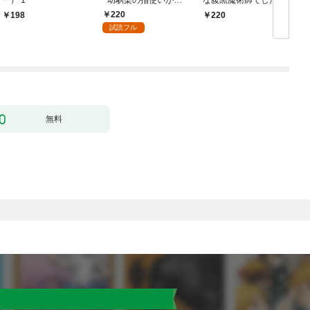
ー） 1
~幼馴染の指使いがエ
な腹黒魔術師でした～
ッチすぎる！~(1)
閨指導係なのに、彼の
220
198
220
ミダラな魔法にかない
試読フル
ません！～(1)
【
無料