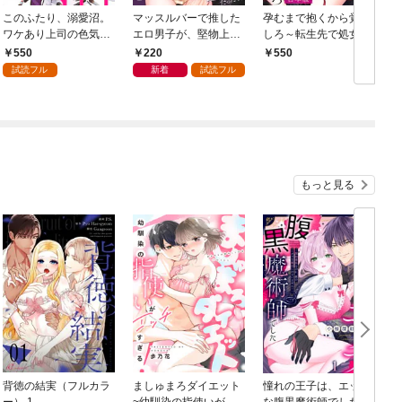
このふたり、溺愛沼。
マッスルバーで推した
孕むまで抱くから覚悟
ワケあり上司の色気に
エロ男子が、堅物上司
しろ～転生先で処女を
酔う夜【合本版】(1)
だった件。(1)
捧げたら溺愛Hルート
550
220
550
に突入しました！？～
試読フル
新着
試読フル
【合本版】(1)
もっと見る
背徳の結実（フルカラ
ましゅまろダイエット
憧れの王子は、エッチ