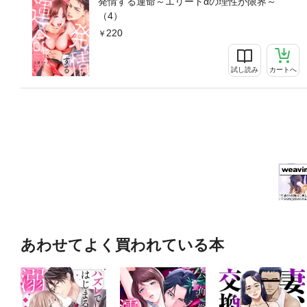
発情する運命～エリートαの理性が限界～
（4）
220
試し読み
カートへ
あわせてよく買われている本