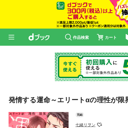
作品検索
カート
発情する運命～エリートαの理性が限界
完結
七緒リヲン