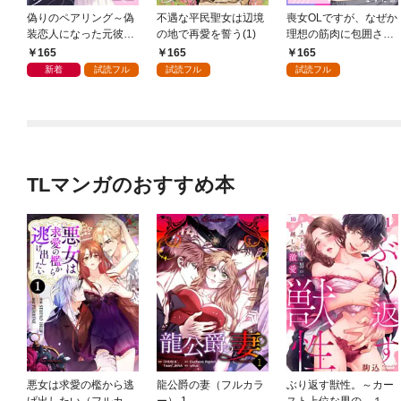
偽りのペアリング～偽
不遇な平民聖女は辺境
喪女OLですが、なぜか
装恋人になった元彼は
の地で再愛を誓う(1)
理想の筋肉に包囲され
過保護に私を溺愛する
ています。(1)
165
165
165
～(1)
新着
試読フル
試読フル
試読フル
TLマンガのおすすめ本
悪女は求愛の檻から逃
龍公爵の妻（フルカラ
ぶり返す獣性。～カー