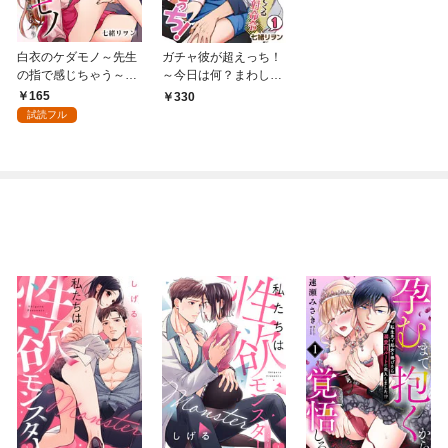
白衣のケダモノ～先生
ガチャ彼が超えっち！
の指で感じちゃう～
～今日は何？まわして
（1）
出てくる絶対命令～(1)
165
330
試読フル