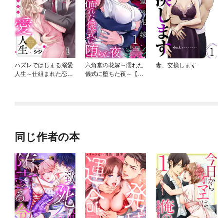
ハズレではじまる溺愛
六角堂の花嫁～濡れた
妻、交換します
人生～仕組まれた恋の
儀式に堕ちた夜～【単
相手はハイスぺ社長
話版】
同じ作者の本