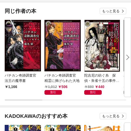
同じ作者の本
もっと見る
バチカン奇跡調査官
バチカン奇跡調査官
陀吉尼の紡ぐ糸 探
バ
法王の魔導書
精霊に捧げられた大地
偵・朱雀十五の事件簿
ウエ
１
1,012
506
880
440
8
1,166
割引
割引
KADOKAWAのおすすめ本
もっと見る