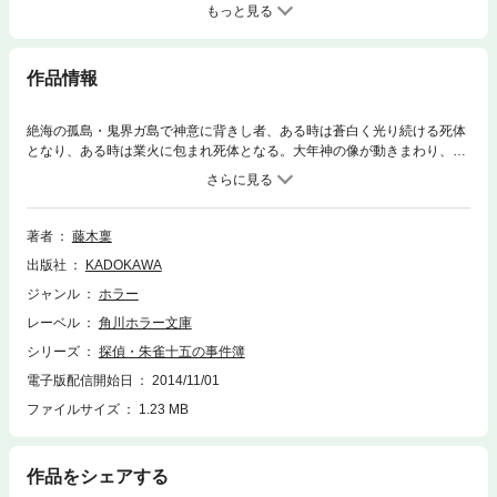
もっと見る
作品情報
絶海の孤島・鬼界ガ島で神意に背きし者、ある時は蒼白く光り続ける死体
となり、ある時は業火に包まれ死体となる。大年神の像が動きまわり、死
体はさらに増えていく……。これは呪いか、神罰か？ シリーズ第５弾。
著者
藤木稟
出版社
KADOKAWA
ジャンル
ホラー
レーベル
角川ホラー文庫
シリーズ
探偵・朱雀十五の事件簿
電子版配信開始日
2014/11/01
ファイルサイズ
1.23 MB
作品をシェアする