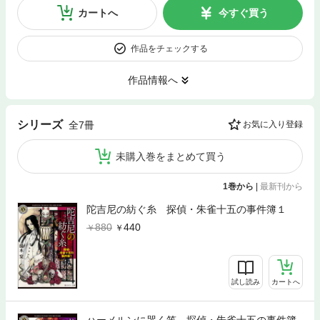
カートへ
今すぐ買う
作品をチェックする
作品情報へ
シリーズ
全7冊
お気に入り登録
未購入巻をまとめて買う
1巻から
|
最新刊から
陀吉尼の紡ぐ糸 探偵・朱雀十五の事件簿１
880
440
試し読み
カートへ