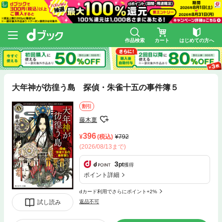
作品検索
カート
はじめての方へ
大年神が彷徨う島 探偵・朱雀十五の事件簿５
割引
藤木稟
396
(税込)
792
(2026/08/13まで)
3
pt
獲得
ポイント詳細
dカード利用でさらにポイント+2%
試し読み
返品不可