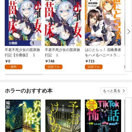
不老不死少女の苗床旅
不老不死少女の苗床旅
はにとらっ！ 召喚勇者
ダ・
行記【分冊版】 1
行記 １
をハメるハニートラッ
年9
プ包囲網 1
0
748
715
9
無料
試読フル
試読フル
ホラーのおすすめ本
もっと見る