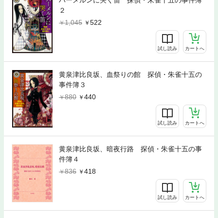
ハーメルンに哭く笛 探偵・朱雀十五の事件簿
２
1,045
522
試し読み
カートへ
黄泉津比良坂、血祭りの館 探偵・朱雀十五の
事件簿３
880
440
試し読み
カートへ
黄泉津比良坂、暗夜行路 探偵・朱雀十五の事
件簿４
836
418
試し読み
カートへ