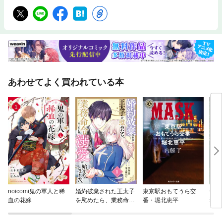
あわせてよく買われている本
noicomi鬼の軍人と稀
婚約破棄された王太子
東京駅おもてうら交
警察
血の花嫁
を慰めたら、業務命令
番・堀北恵平
班・
のふりした溺愛が始ま
りました。【分冊版】