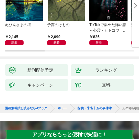
ぬひんさまの塔
予言のけもの
TikTokで集めた怖い話
恐怖
～心霊・ヒトコワ・不
思議・都市伝説～
2,145
2,090
825
9
新着
新着
新着
新刊配信予定
ランキング
キャンペーン
無料
漫画無料試し読みならdブック
ホラー
探偵・朱雀十五の事件簿
大年神が彷
アプリならもっと便利で快適に！