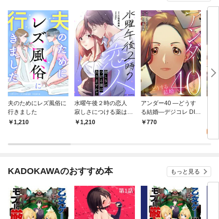
夫のためにレズ風俗に
水曜午後２時の恋人
アンダー40 ―どうす
アン
行きました
寂しさにつける薬はあ
る結婚―デジコレ DIGI
る結
りますか？
TAL COMICS（１）
1
1,210
1,210
770
試
KADOKAWAのおすすめ本
もっと見る