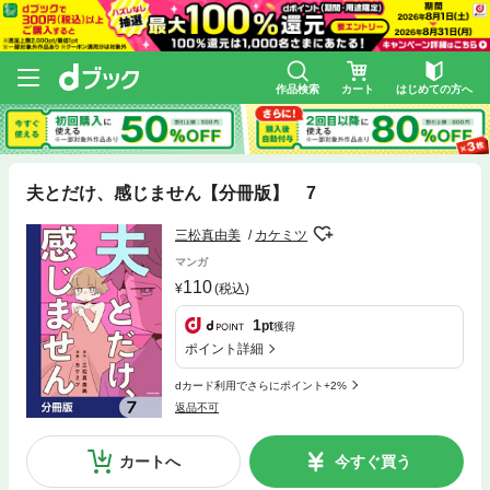
作品検索
カート
はじめての方へ
夫とだけ、感じません【分冊版】 7
三松真由美
カケミツ
マンガ
110
(税込)
1
pt
獲得
ポイント詳細
dカード利用でさらにポイント+2%
返品不可
カートへ
今すぐ買う