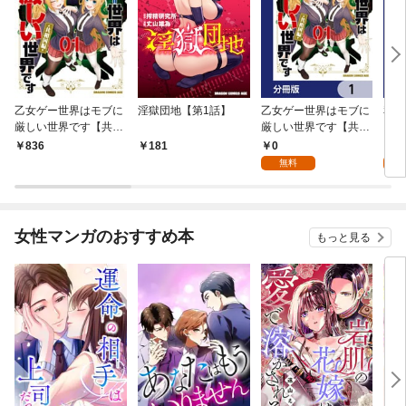
乙女ゲー世界はモブに
淫獄団地【第1話】
乙女ゲー世界はモブに
私、
厳しい世界です【共和
厳しい世界です【共和
をテ
国編】 ０１
国編】【分冊版】 1
パイ
0
0
836
181
を頑
無料
版】
女性マンガのおすすめ本
もっと見る