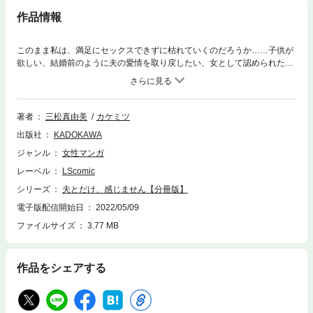
作品情報
このまま私は、満足にセックスできずに枯れていくのだろうか……子供が
欲しい、結婚前のように夫の愛情を取り戻したい、女として認められた
い……妻が夫に求めるものは何か？産後にセックスレスとなり２年、求め
てもはぐらかされ続け、女としての自信すら失っている「夫の愛を感じら
れない」未央。独りよがりで乱暴なセックスを無理やりされる日々、夫の
存在にすら嫌気がさしている「夫の行為に体が感じない」早希子。夫婦の
著者
三松真由美
カケミツ
営みはあるのに、夫の浮気を知り、自身も不倫に身を落としてゆく「夫だ
出版社
KADOKAWA
けでは満足を感じられない」成海。「夫とのセックス」という悩みを抱え
ながら日常生活を送る、主婦たちの群像劇。 分冊版第7弾。
ジャンル
女性マンガ
レーベル
LScomic
シリーズ
夫とだけ、感じません【分冊版】
電子版配信開始日
2022/05/09
ファイルサイズ
3.77 MB
作品をシェアする