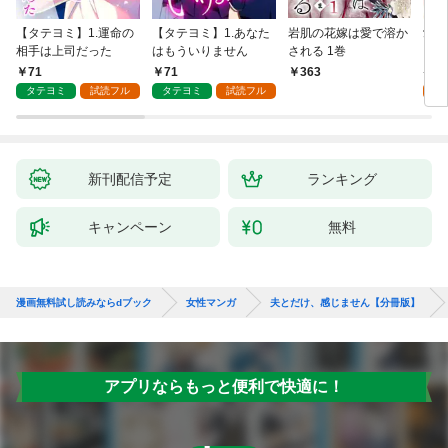
【タテヨミ】1.運命の
【タテヨミ】1.あなた
岩肌の花嫁は愛で溶か
愛し
相手は上司だった
はもういりません
される 1巻
い 
71
71
1
363
タテヨミ
試読フル
タテヨミ
試読フル
試
新刊配信予定
ランキング
キャンペーン
無料
漫画無料試し読みならdブック
女性マンガ
夫とだけ、感じません【分冊版】
アプリならもっと便利で快適に！