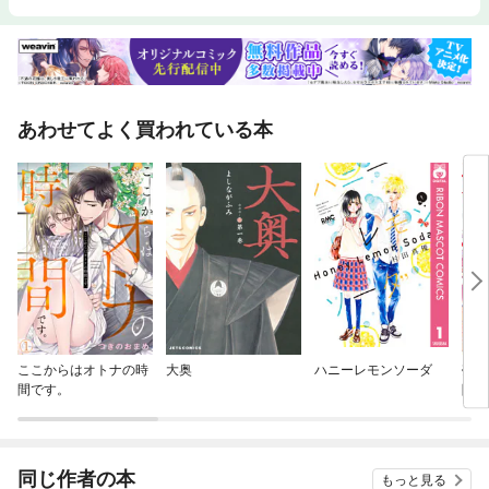
あわせてよく買われている本
ここからはオトナの時
大奥
ハニーレモンソーダ
売ら
間です。
隣国
れる
同じ作者の本
もっと見る