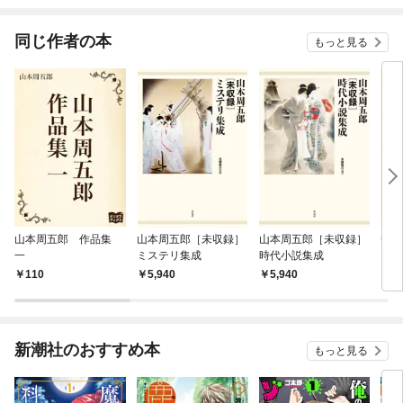
されています
たち犬猿の仲でしたよ
ね！？)
同じ作者の本
もっと見る
山本周五郎 作品集
山本周五郎［未収録］
山本周五郎［未収録］
安政
一
ミステリ集成
時代小説集成
110
5,940
5,940
2
新潮社のおすすめ本
もっと見る