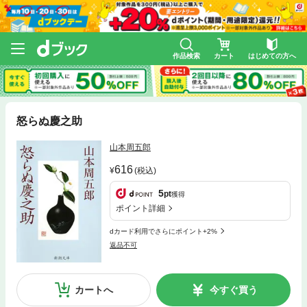
作品検索
カート
はじめての方へ
怒らぬ慶之助
山本周五郎
616
(税込)
5
pt
獲得
ポイント詳細
dカード利用でさらにポイント+2%
返品不可
カートへ
今すぐ買う