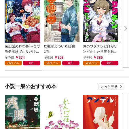
魔王城の料理番 〜コワ
鹿楓堂よついろ日和
俺のワクチンだけがゾ
クマ
モテ魔族ばかりだけ
1巻
ンビ化した世界を救え
ど、ホワイトな職場で
る 1巻
748
374
616
308
770
385
7
す〜 1巻
試読フル
割引
試読フル
割引
試読フル
割引
試
小説一般のおすすめ本
もっと見る