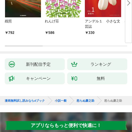
残照
れんげ荘
アンデル１ 小さな文
琴子
芸誌
792
586
330
7
新刊配信予定
ランキング
キャンペーン
無料
漫画無料試し読みならdブック
小説一般
怒らぬ慶之助
怒らぬ慶之助
アプリならもっと便利で快適に！