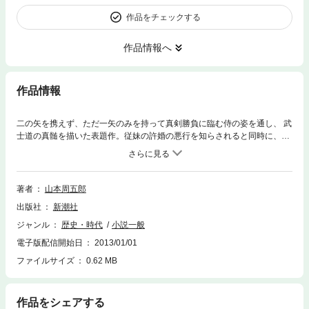
作品をチェックする
作品情報へ
作品情報
二の矢を携えず、ただ一矢のみを持って真剣勝負に臨む侍の姿を通し、 武
士道の真髄を描いた表題作。従妹の許婚の悪行を知らされると同時に、従
妹への恋情に目覚める「怒る新一郎」ほか「千代紙行燈」「武道絵手本」
など。大正15年の「小さいミケル」から、昭和18年「日本婦道記」が直木
賞に推されてこれを辞退した時期までの苦行時代を、新たに発掘された11
編を含め跡づける短編集。
著者
山本周五郎
出版社
新潮社
ジャンル
歴史・時代
小説一般
電子版配信開始日
2013/01/01
ファイルサイズ
0.62 MB
作品をシェアする