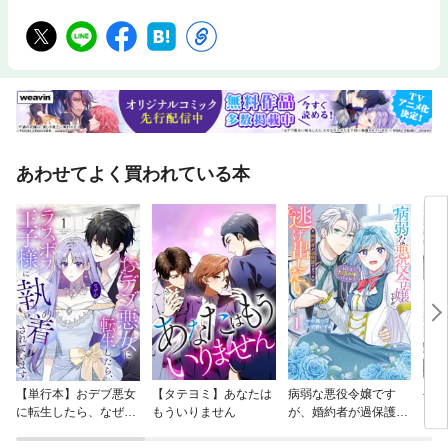
あわせてよく買われている本
【単行本】おデブ悪女
【タテヨミ】あなたは
病弱な悪役令嬢です
公爵
に転生したら、なぜか
もういりません
が、婚約者が過保護す
当た
ラスボス王子様に執着
ぎて逃げ出したい(私