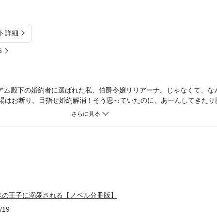
ト詳細
%
リアム殿下の婚約者に選ばれた私、伯爵令嬢リリアーナ。じゃなくて、な
立場はお断り。目指せ婚約解消！そう思っていたのに、あーんしてきたり
んですが。日に日に甘々になっていくのは、私を小動物扱いしているか
※本作品は単行本を分割したもので、本編内容は同一のものとなります。
氷の王子に溺愛される【ノベル分冊版】
/19