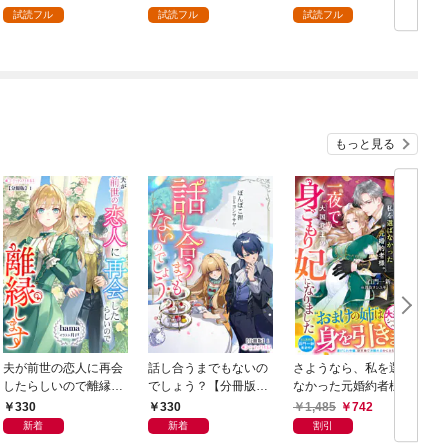
を頑張ります！ 1
試読フル
試読フル
試読フル
もっと見る
夫が前世の恋人に再会
話し合うまでもないの
さようなら、私を選ば
したらしいので離縁し
でしょう？【分冊版】
なかった元婚約者様。
ます【分冊版】1
1
一夜で大国君主の身ご
330
330
1,485
742
もり妃になりました
新着
新着
割引
【電子限定SS付き】