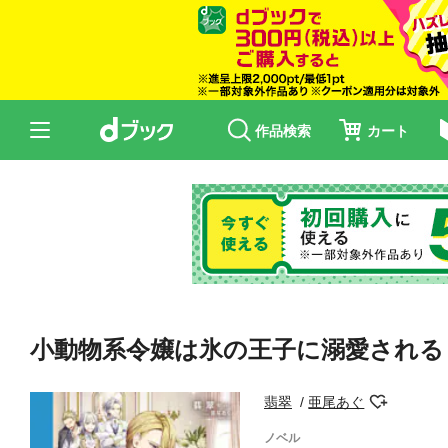
作品検索
カート
小動物系令嬢は氷の王子に溺愛される
翡翠
亜尾あぐ
ノベル