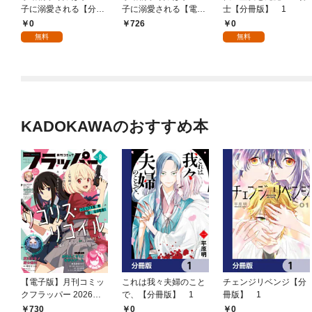
子に溺愛される【分冊
子に溺愛される【電子
士【分冊版】 1
版】 1
特典付き】
0
0
726
無料
無料
KADOKAWAのおすすめ本
【電子版】月刊コミッ
これは我々夫婦のこと
チェンジリベンジ【分
クフラッパー 2026年9
で、【分冊版】 1
冊版】 1
月号
730
0
0