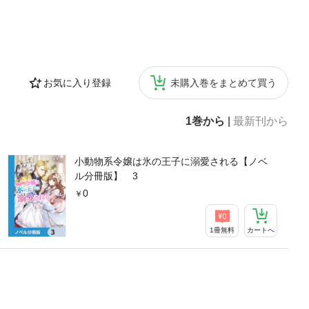
お気に入り登録
未購入巻をまとめて買う
1巻から
|
最新刊から
小動物系令嬢は氷の王子に溺愛される【ノベ
ル分冊版】 3
0
1冊無料
カートへ