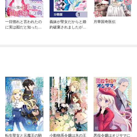
一目惚れと言われたの
義妹が聖女だからと婚
月華国奇医伝
に実は囮だと知った伯
約破棄されましたが、
爵令嬢の三日間 連載
私は妖精の愛し子です
版
【分冊版】
転生聖女と元魔王の騎
小動物系令嬢は氷の王
悪役令嬢はオジサマに