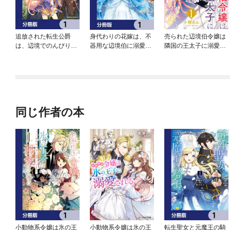
追放された転生公爵
身代わりの花嫁は、不
売られた辺境伯令嬢は
は、辺境でのんびりと
器用な辺境伯に溺愛さ
隣国の王太子に溺愛さ
畑を耕したかった ～来
れる【分冊版】
れる
るなというのに領民が
沢山来るから内政無双
をすることに～【分冊
版】
同じ作者の本
小動物系令嬢は氷の王
小動物系令嬢は氷の王
転生聖女と元魔王の騎