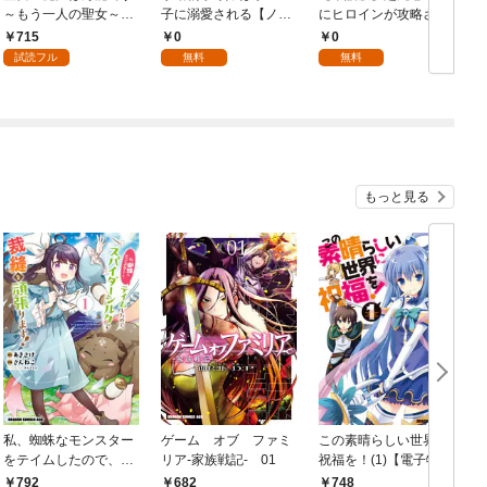
～もう一人の聖女～
子に溺愛される【ノベ
にヒロインが攻略され
１
ル分冊版】 1
て、乙女ゲームが始ま
715
0
0
りません@COMIC 第1
C
試読フル
無料
無料
話
もっと見る
私、蜘蛛なモンスター
ゲーム オブ ファミ
この素晴らしい世界に
をテイムしたので、ス
リア-家族戦記- 01
祝福を！(1)【電子特別
パイダーシルクで裁縫
版】
792
682
748