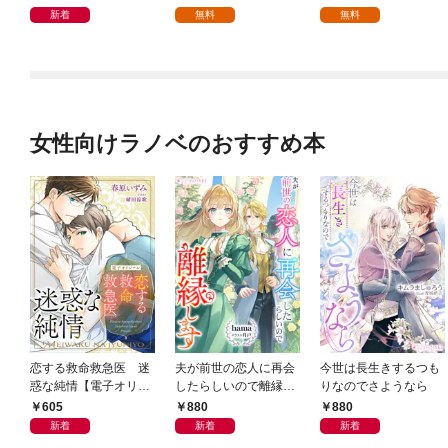
新着
無料
無料
女性向けラノベのおすすめ本
恋する救命救急医 迷
夫が前世の恋人に再会
今世は長生きするつも
惑な純情【電子オリジ
したらしいので離縁し
りなのでさようなら
ナル】
ます
605
880
880
新着
新着
新着