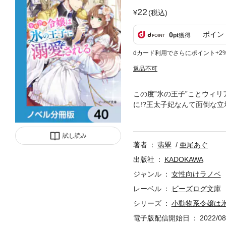
22
(税込)
ポイン
0
pt
獲得
dカード利用でさらにポイント+2
返品不可
この度”氷の王子”ことウィ
に!?王太子妃なんて面倒な
れたりと、殿下が強敵すぎる
も……？ 分冊版第40弾。
試し読み
意ください。
著者
翡翠
亜尾あぐ
出版社
KADOKAWA
ジャンル
女性向けラノベ
レーベル
ビーズログ文庫
シリーズ
小動物系令嬢は
電子版配信開始日
2022/08