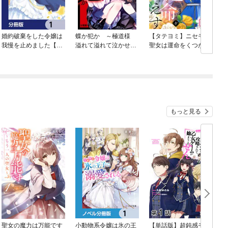
婚約破棄をした令嬢は
蝶か犯か ～極道様
【タテヨミ】ニセモノ
我慢を止めました【分
溢れて溢れて泣かせた
聖女は運命をくつがえ
冊版】
い～ 分冊版
す
もっと見る
聖女の魔力は万能です
小動物系令嬢は氷の王
【単話版】超鈍感モブ