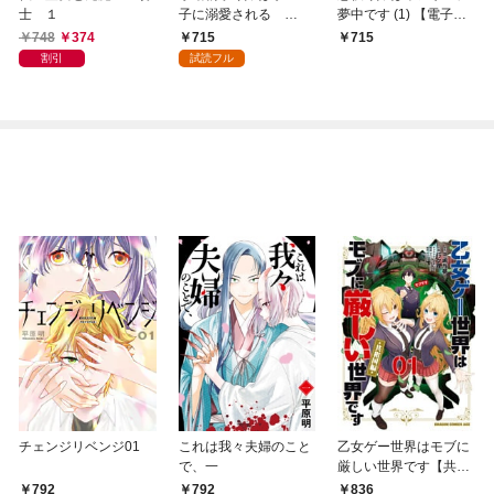
士 １
子に溺愛される
夢中です (1) 【電子限
（1）
定カラーイラスト収録
748
374
715
715
＆電子限定おまけ付
割引
試読フル
き】
チェンジリベンジ01
これは我々夫婦のこと
乙女ゲー世界はモブに
で、一
厳しい世界です【共和
国編】 ０１
792
792
836