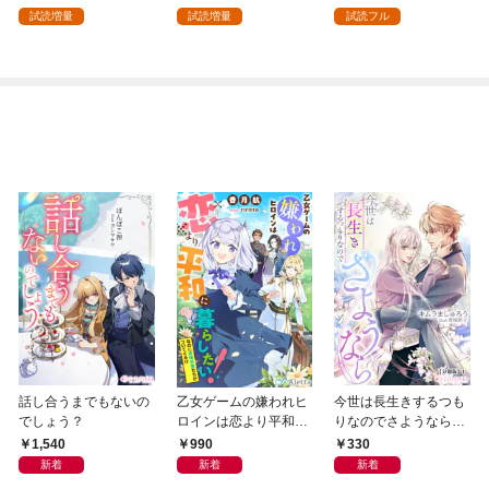
試読増量
試読増量
試読フル
話し合うまでもないの
乙女ゲームの嫌われヒ
今世は長生きするつも
でしょう？
ロインは恋より平和に
りなのでさようなら
暮らしたい！（なのに
【分冊版】1
1,540
990
330
攻略対象たちがついて
新着
新着
新着
くる！？）