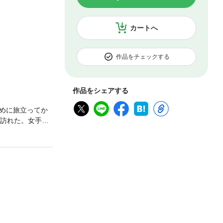
カートへ
作品をチェックする
作品をシェアする
めに旅立ってか
は訪れた。女手ひ
び、かつての思
なくては――。