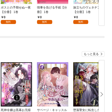
ボスとの予期せぬ一夜
情事を告げる手紙【分
旅立ちのヴェネチア
【分冊】 1巻
冊】 1巻
【分冊】 1巻
0
0
0
無料
無料
無料
もっと見る
死神令嬢は黒幕お兄様
サベージ・キャッスル
堕落聖女に転生した