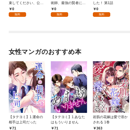
束してください、公爵
術師、最強の賢者にな
した！ 第1話
様 1話
る～不人気の支援魔術
0
0
0
師は給料泥棒だと魔術
無料
無料
無料
大学をクビになった
が、出世した元教え子
たちのおかげで何も困
らない件～ 第1話
女性マンガのおすすめ本
【タテヨミ】1.運命の
【タテヨミ】1.あなた
岩肌の花嫁は愛で溶か
相手は上司だった
はもういりません
される 1巻
71
71
363