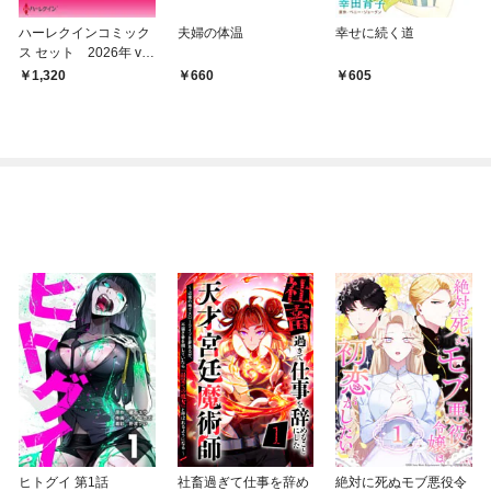
ハーレクインコミック
夫婦の体温
幸せに続く道
ス セット 2026年 vo
l.851
1,320
660
605
ヒトグイ 第1話
社畜過ぎて仕事を辞め
絶対に死ぬモブ悪役令