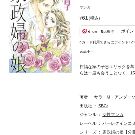
マンガ
61
(税込)
ポイン
0
pt
獲得
dカード利用でさらにポイント+2
返品不可
裕福な家の子息エリックを慕
らは一度も会うことなく、1
とつで幼い双子を育てるため
い出が脳裏によみがえった。
著者
サラ・M・アンダー
出版社
SBCr
ジャンル
女性マンガ
レーベル
ハーレクインコ
シリーズ
家政婦の娘【分