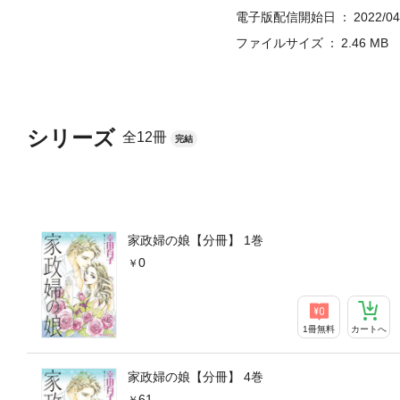
電子版配信開始日
2022/04
ファイルサイズ
2.46 MB
シリーズ
全12冊
完結
家政婦の娘【分冊】 1巻
0
1冊無料
カートへ
家政婦の娘【分冊】 4巻
61