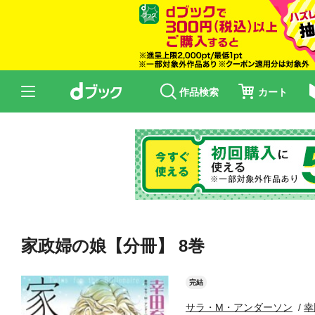
作品検索
カート
家政婦の娘【分冊】 8巻
完結
サラ・M・アンダーソン
幸