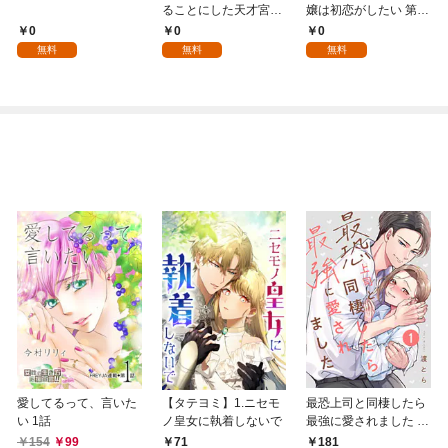
ることにした天才宮廷
嬢は初恋がしたい 第1
魔術師～辺境の地でス
話
0
0
0
ローライフを夢見る
無料
無料
無料
が、不届き者を倒して
いたら『最果ての魔
女』と呼ばれるように
なる～ 第1話
愛してるって、言いた
【タテヨミ】1.ニセモ
最恐上司と同棲したら
い 1話
ノ皇女に執着しないで
最強に愛されました 1
巻
154
99
71
181