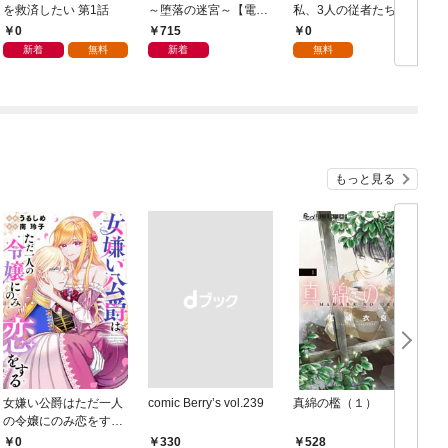
を救済したい 第1話
～堕落の迷宮～【電子
私、3人の従者たちに
単行本版】 第1巻
抱かれて困ってます 第
0
715
0
1話
新着
無料
新着
無料
もっと見る
女嫌い公爵はただ一人
comic Berry’s vol.239
真綿の檻（１）
の令嬢にのみ恋をする
（分冊版）第１話
0
￥330
528