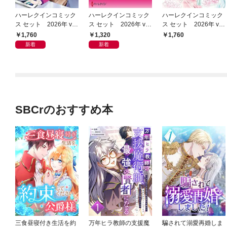
ハーレクインコミック
ハーレクインコミック
ハーレクインコミック
ス セット 2026年 vo
ス セット 2026年 vo
ス セット 2026年 vo
l.1075
l.1010
l.921
1,760
1,320
1,760
新着
新着
SBCrのおすすめ本
三食昼寝付き生活を約
万年ヒラ教師の支援魔
騙されて溺愛再婚しま