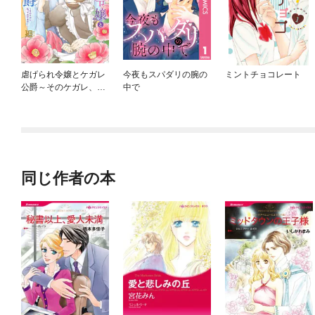
虐げられ令嬢とケガレ
今夜もスパダリの腕の
ミントチョコレート
公爵～そのケガレ、払
中で
ってみせます！～
同じ作者の本