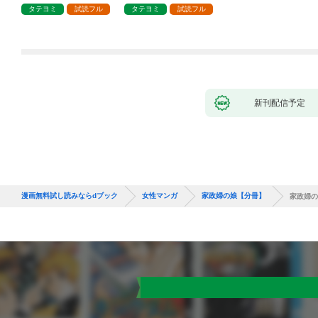
タテヨミ
試読フル
タテヨミ
試読フル
新刊配信予定
漫画無料試し読みならdブック
女性マンガ
家政婦の娘【分冊】
家政婦の