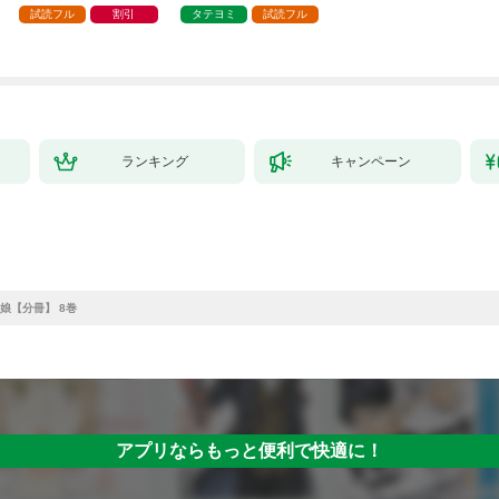
試読フル
割引
タテヨミ
試読フル
ランキング
キャンペーン
娘【分冊】 8巻
アプリならもっと便利で快適に！