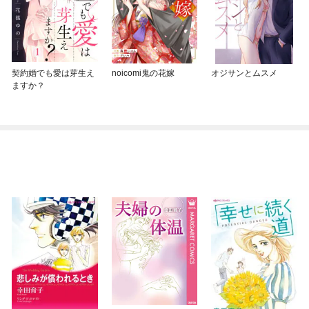
契約婚でも愛は芽生え
noicomi鬼の花嫁
オジサンとムスメ
ますか？