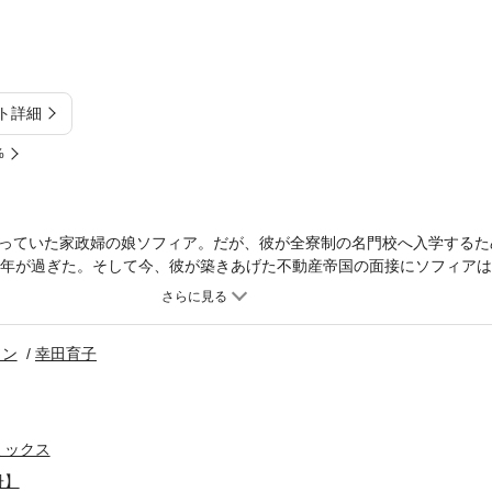
ト詳細
%
っていた家政婦の娘ソフィア。だが、彼が全寮制の名門校へ入学するた
5年が過ぎた。そして今、彼が築きあげた不動産帝国の面接にソフィア
にも、この仕事にどうしてもつきたい。見事、採用されたソフィアは喜
エリックにされた初めてのキス。あれは彼にとってはただの戯れ。忘れ
ソン
幸田育子
ミックス
冊】