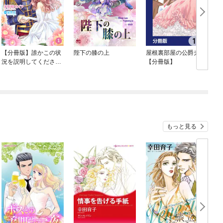
【分冊版】誰かこの状
陛下の膝の上
屋根裏部屋の公爵夫人
況を説明してくださ
【分冊版】
い！ ～契約から始まる
ウェディング～
もっと見る