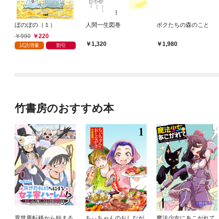
ぼのぼの（１）
人間一生図巻
ボクたちの森のこと
990
220
1,320
1,980
試読増量
割引
竹書房のおすすめ本
異世界転移から始まる
ちぃちゃんのおしなが
魔法少女にあこがれて