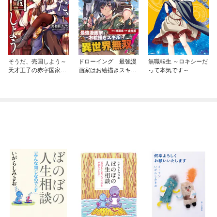
そうだ、売国しよう～
ドローイング 最強漫
無職転生 ～ロキシーだ
天才王子の赤字国家再
画家はお絵描きスキル
って本気です～
生術～
で異世界無双する！