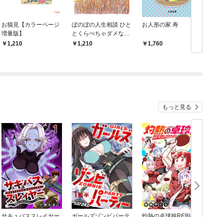
お猫見【カラーページ
ぼのぼの人生相談 ひと
お人形の家 寿
増量版】
とくらべちゃダメなの
さ 【カラーページ増量
1,210
1,210
1,760
版】
もっと見る
サキュバススレイヤー
ガールズゾンビパーテ
灼熱の卓球娘REBUR