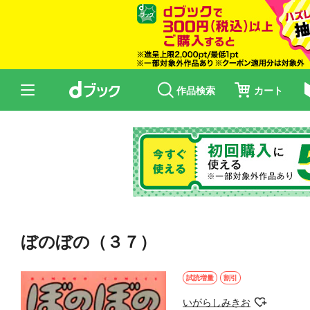
作品検索
カート
ぼのぼの（３７）
試読増量
割引
いがらしみきお