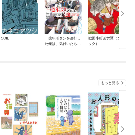
SOIL
一億年ボタンを連打し
戦国小町苦労譚（コミ
た俺は、気付いたら最
ック）
強になっていた ～落第
剣士の学院無双～
もっと見る