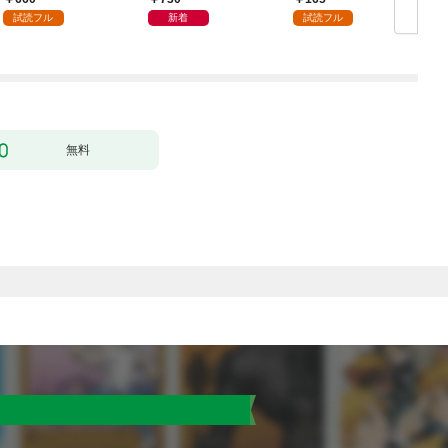
試読フル
新着
試読フル
無料