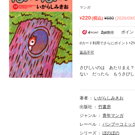
マンガ
220
(税込)
680
(2026/09
ポイン
2
pt
獲得
dカード利用でさらにポイント+2
返品不可
さびしいのは あたりまえ？
ない だったら もうさびし
傑作・感動の37巻。
著者
いがらしみきお
出版社
竹書房
ジャンル
青年マンガ
レーベル
バンブーコミック
シリーズ
ぼのぼの