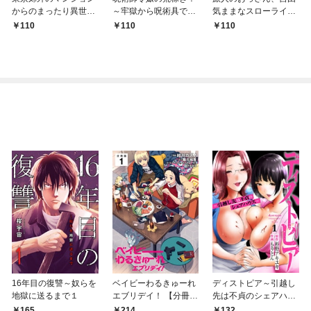
からのまったり異世界
～牢獄から呪術具で掴
気ままなスローライフ
冒険記 ～僕の部屋が
み取る金貨ザクザク宮
を送りたいのに世界を
110
110
110
ダンジョンの休憩所に
廷生活～ 【連載版】１
救った真の英雄だとバ
なってしまった件～
レる 【連載版】１
【連載版】１
16年目の復讐～奴らを
ベイビーわるきゅーれ
ディストピア～引越し
地獄に送るまで１
エブリデイ！ 【分冊
先は不貞のシェアハウ
版】 1
ス～１
165
214
132