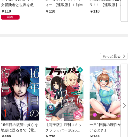
女冒険者と世界を救う
ィー 【連載版】１前半
N！！ 【連載版】０－
終末のハーレム部隊
①
110
110
110
【連載版】１
新着
もっと見る
16年目の復讐～奴らを
【電子版】月刊コミッ
一日1回俺の理性が負
地獄に送るまで【電子
クフラッパー 2026年9
けるとき1
か
単行本版】１
月号
660
730
165