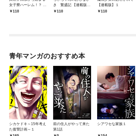
女子寮ハーレム！？ ～
き 繁盛記 【連載版】
【連載版】１
管理人として働く人間
１
110
110
110
と恋する魔族娘たち～
【連載版】０
青年マンガのおすすめ本
シカケドキ～15年考え
前の住人がやって来た
シアワセな家族１
た復讐計画～１
第1話
165
0
154