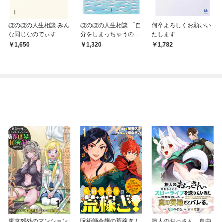
ぼのぼの人生相談 みん
ぼのぼの人生相談 「自
何卒よろしくお願いい
な同じなのでぃす
分をしまっちゃうのを
たします
やめないとさ」
1,650
1,320
1,782
東京郊外のマンション
呪術師令嬢の荒稼ぎ！
旅人のおっさん、自由