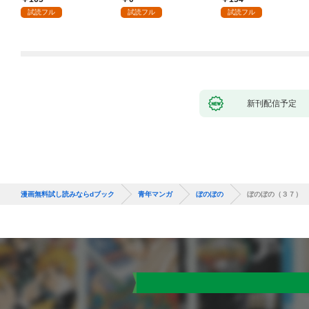
試読フル
試読フル
試読フル
新刊配信予定
漫画無料試し読みならdブック
青年マンガ
ぼのぼの
ぼのぼの（３７）