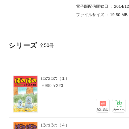
電子版配信開始日
2014/12
ファイルサイズ
19.50 MB
シリーズ
全50冊
ぼのぼの（１）
990
220
試し読み
カートへ
ぼのぼの（４）