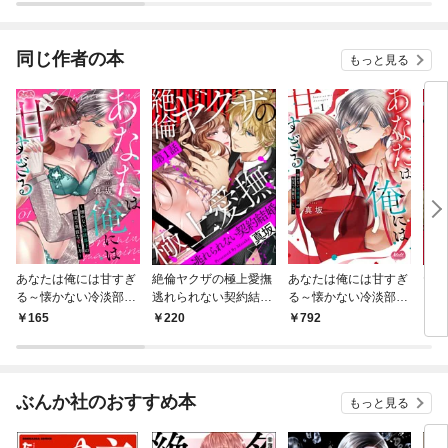
の店に筆頭文官様がく
つろぎに来ます～【分
冊版】
同じ作者の本
もっと見る
あなたは俺には甘すぎ
絶倫ヤクザの極上愛撫
あなたは俺には甘すぎ
ヤク
る～懐かない冷淡部下
逃れられない契約結婚
る～懐かない冷淡部下
カラ
の切実で異質な愛し方
（分冊版） 【第1
の切実で異質な愛し方
教
165
220
792
7
～（１）
話】
～【単行本】（１）
ぶんか社のおすすめ本
もっと見る