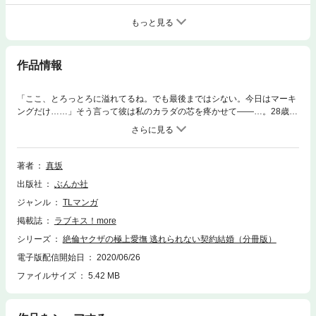
もっと見る
作品情報
「ここ、とろっとろに溢れてるね。でも最後まではシない。今日はマーキ
ングだけ……」そう言って彼は私のカラダの芯を疼かせて――…。28歳、
OLの由紀は恋愛とは縁遠い日々を過ごしていた。そんなある日、飲みの席
で知り合った男の強引な誘いで危険な遊び場へ行くことに。慣れない場所
に戸惑いながらも、社会科見学感覚で楽しんでいると、そこで圧倒的なオ
ーラのある男・京（かなどめ）と出会う。京からのデートのお誘いに「得
著者
真坂
体の知れない男」と警戒しながらも、数年ぶりのときめきを感じてしまう
出版社
ぶんか社
由紀…。京の“ある思惑”を知る由もなく、デートを承諾してしまった由紀
だったが、その出会いは由紀の運命を大きく変えて――？ 【極道の組
ジャンル
TLマンガ
長】×【不感症干物OL】ワケあって交際0日でヤクザに娶られることにな
掲載誌
ラブキス！more
りました!? 拒むことのできない契約結婚から始まるエモーショナルラブ
ストーリー！ ※この作品は『ラブキス！more Vol.8』に収録されていま
シリーズ
絶倫ヤクザの極上愛撫 逃れられない契約結婚（分冊版）
す。重複購入にご注意下さい。
電子版配信開始日
2020/06/26
ファイルサイズ
5.42 MB