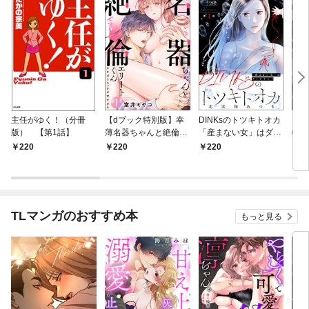
主任がゆく！（分冊
【dブック特別版】幸
DINKsのトツキトオカ
【d
版） 【第1話】
薄名器ちゃんと絶倫エ
「産まない女」はダメ
物伯
リートくん むさぼりエ
ですか？（分冊版）
嬢は
220
220
220
2
ッチが甘すぎる（分冊
【第1話】
（分
版） 【第1話】
話】
TLマンガのおすすめ本
もっと見る