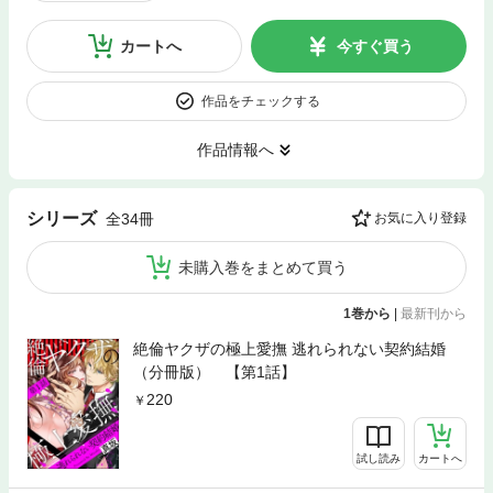
カートへ
今すぐ買う
作品をチェックする
作品情報へ
シリーズ
全34冊
お気に入り登録
未購入巻をまとめて買う
1巻から
|
最新刊から
絶倫ヤクザの極上愛撫 逃れられない契約結婚
（分冊版） 【第1話】
220
試し読み
カートへ