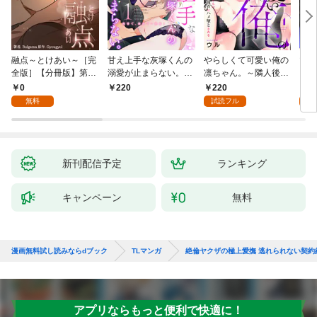
融点～とけあい～［完
甘え上手な灰塚くんの
やらしくて可愛い俺の
マゾ
全版］【分冊版】第1
溺愛が止まらない。純
凛ちゃん。～隣人後輩
くさ
話
情で、健気で…絶倫！
くんのイキすぎた執着
ッチ
0
220
2
220
(1)
にハメ堕とされる～(1)
まま
無料
試読フル
試
～(1
新刊配信予定
ランキング
キャンペーン
無料
漫画無料試し読みならdブック
TLマンガ
絶倫ヤクザの極上愛撫 逃れられない契約
アプリならもっと便利で快適に！