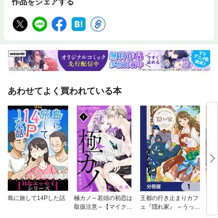
作品をシェアする
あわせてよく買われている本
島に旅して14Pした話
極カノ～若頭の初恋は
王都の行き止まりカフ
鬼条
取扱注意～【マイク
ェ『隠れ家』 ～うっか
見初
ロ】
り魔法使いになった私
～