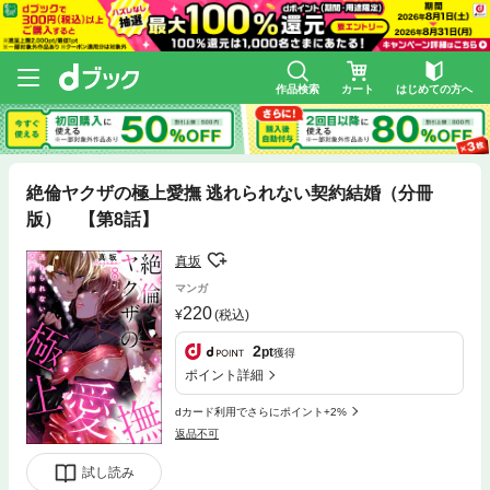
作品検索
カート
はじめての方へ
絶倫ヤクザの極上愛撫 逃れられない契約結婚（分冊
版） 【第8話】
真坂
マンガ
220
(税込)
2
pt
獲得
ポイント詳細
dカード利用でさらにポイント+2%
返品不可
試し読み