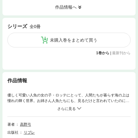
作品情報へ
シリーズ
全0冊
未購入巻をまとめて買う
1巻から
|
最新刊から
作品情報
優しく可愛い人魚の女の子・ロッテにとって、人間たちが暮らす海の上は
憧れの輝く世界。お姉さん人魚たちにも、見るだけと言われていたのに、
ある嵐の夜、瀕死の王子・アベルを助けてしまう。人間に恋した人魚姫
は、黒い悪魔Jの助けで脚を手に入れたけれど、声も失い、淫らな「精
気」を摂(と)らないと死んでしまうカラダに!?「もっと…もっとくださ
い…ッ」。募る王子への想いもいつか、脚を押し広げ激しく侵される快楽
著者
高野弓
に流されていき…。清らかな人魚姫が淫らな娼花(しょうか)へと堕ちる。
出版社
リブレ
つらぬく愛とおぼれる肉欲。アナタの心に打ち寄せる純愛マリン・ロマネ