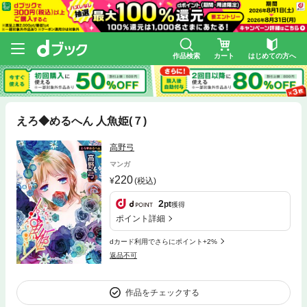
作品検索
カート
はじめての方へ
えろ◆めるへん 人魚姫(７)
高野弓
マンガ
220
(税込)
2
pt
獲得
ポイント詳細
dカード利用でさらにポイント+2%
返品不可
作品をチェックする