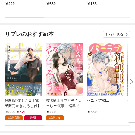
騎士の執着に毒婦の私
役令嬢になりますわ！
役令嬢になりますわ！
220
550
165
2
は翻弄される〜 1巻
【合冊版・描きおろし
第1巻
付】 第1巻
リブレのおすすめ本
もっと見る
特級αの愛したΩ【電
貞潔騎士サマと初々え
バニラブvol.1
偽者
子限定かきおろし付】
っち 〜閨事ご指導でき
どで
かねます！〜（1）
888
621
220
330
1
試読増量
割引
試読フル