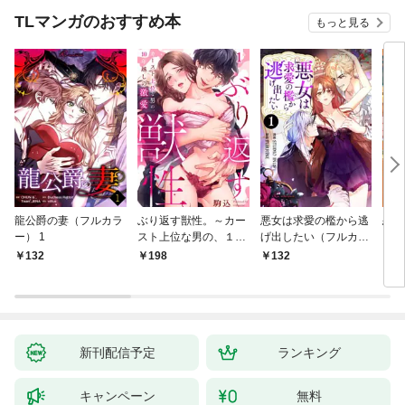
TLマンガのおすすめ本
もっと見る
龍公爵の妻（フルカラ
ぶり返す獣性。～カー
悪女は求愛の檻から逃
恋す
ー） 1
スト上位な男の、１０
げ出したい（フルカラ
【fo
年越しの激愛１
ー） 1
132
198
132
2
新刊配信予定
ランキング
キャンペーン
無料