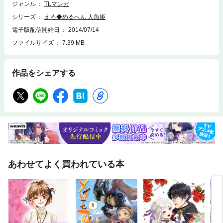
スク!!
ジャンル
TLマンガ
シリーズ
えろ◆めるへん 人魚姫
電子版配信開始日
2014/07/14
ファイルサイズ
7.39 MB
作品をシェアする
あわせてよく買われている本