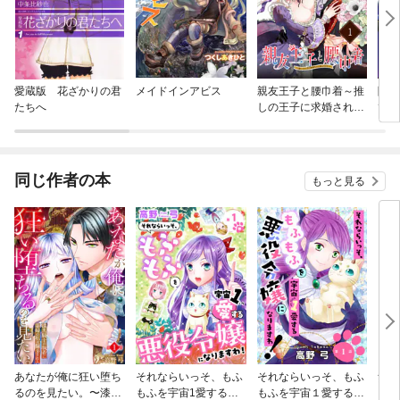
愛蔵版 花ざかりの君
メイドインアビス
親友王子と腰巾着～推
陰の
たちへ
しの王子に求婚されて
て！
困ってます～【単話
版】
同じ作者の本
もっと見る
あなたが俺に狂い堕ち
それならいっそ、もふ
それならいっそ、もふ
無機
るのを見たい。〜漆黒
もふを宇宙1愛する悪
もふを宇宙１愛する悪
ョン