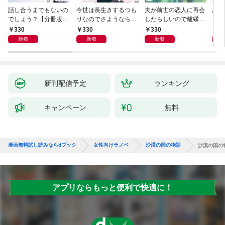
話し合うまでもないの
今世は長生きするつも
夫が前世の恋人に再会
話し
でしょう？【分冊版】
りなのでさようなら
したらしいので離縁し
でし
1
【分冊版】1
ます【分冊版】1
330
330
330
1,
新着
新着
新着
新刊配信予定
ランキング
キャンペーン
無料
漫画無料試し読みならdブック
女性向けラノベ
沙漠の国の物語
沙漠の国の
アプリならもっと便利で快適に！