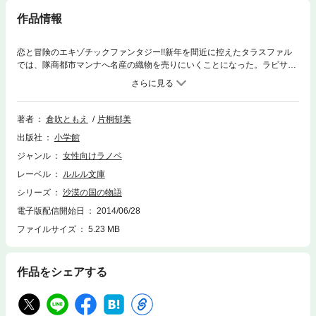
作品情報
恋と冒険のエキゾチックファンタジー!!新年を間近に控えたタラスファル
では、隊商都市マンナへ名産の織物を売りにいくことになった。ラビサと
ジゼットは、マンナの町はずれにある、いわく付きの塔をめぐる事件に巻
き込まれることになり……！※この作品は底本と同じクオリティのイラス
トが収録されています。
著者
倉吹ともえ
片桐郁美
出版社
小学館
ジャンル
女性向けラノベ
レーベル
ルルル文庫
シリーズ
沙漠の国の物語
電子版配信開始日
2014/06/28
ファイルサイズ
5.23 MB
作品をシェアする