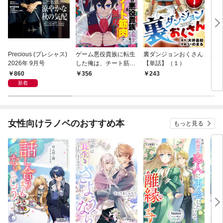
Precious (プレシャス)
ゲーム悪役貴族に転生
裏ダンジョンおくさん
あや
2026年 9月号
した俺は、チート筋肉
【単話】（１）
し夫
で無双する【単話】
倉で
860
356
243
1
（１）
る～
新着
女性向けラノベのおすすめ本
もっと見る