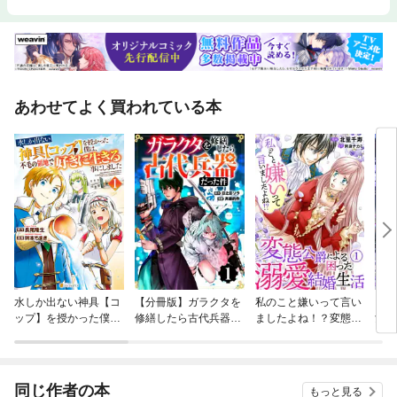
あわせてよく買われている本
水しか出ない神具【コ
【分冊版】ガラクタを
私のこと嫌いって言い
【タ
ップ】を授かった僕
修繕したら古代兵器だ
ましたよね！？変態公
女に
は、不毛の領地で好き
った件
爵による困った溺愛結
かラ
に生きる事にしました
婚生活
着さ
同じ作者の本
もっと見る