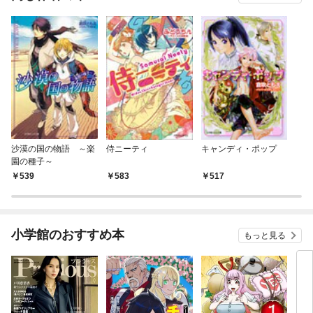
沙漠の国の物語 ～楽
侍ニーティ
キャンディ・ポップ
園の種子～
539
583
517
小学館のおすすめ本
もっと見る