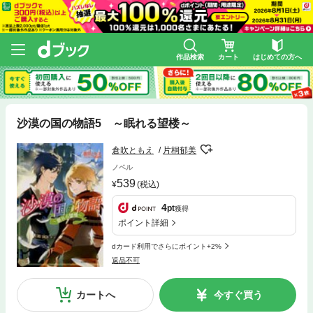
作品検索
カート
はじめての方へ
沙漠の国の物語5 ～眠れる望楼～
倉吹ともえ
片桐郁美
ノベル
539
(税込)
4
pt
獲得
ポイント詳細
dカード利用でさらにポイント+2%
返品不可
カートへ
今すぐ買う