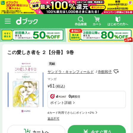
作品検索
カート
はじめての方へ
この愛しき者を ２【分冊】 9巻
完結
サンドラ・キャンフィールド
寺館和子
マンガ
61
(税込)
0
pt
獲得
ポイント詳細
dカード利用でさらにポイント+2%
返品不可
カートへ
今すぐ買う