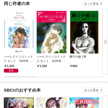
同じ作者の本
もっと見る
ハーレクインコミック
ハーレクインコミック
獅子の娘 1巻
妖変
ス セット 2026年 vo
ス セット 2026年 vo
l.1016
l.839
1,320
1,320
660
6
新着
SBCrのおすすめ本
もっと見る