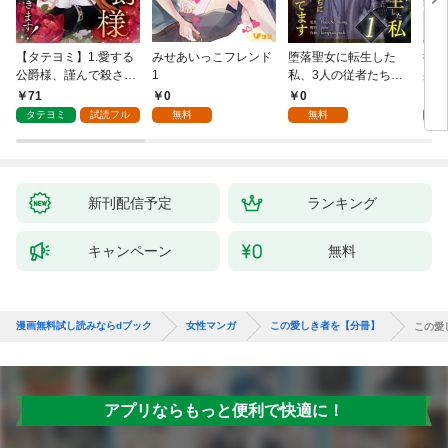
【タテヨミ】1.愛する
みせあいっこフレンド
堕落聖女に転生した
授か
公爵様、謹んで殺させ
1
私、3人の従者たちに
身籠
ていただきます！
抱かれて困ってます 第
して
71
0
0
2
1話
タテヨミ
試読フル
無料
無料
試
新刊配信予定
ランキング
キャンペーン
無料
漫画無料試し読みならdブック
女性マンガ
この愛しき者を【分冊】
この愛
アプリならもっと便利で快適に！