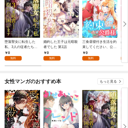
堕落聖女に転生した
婚約した王子は元暗殺
三食昼寝付き生活を約
絶対
私、3人の従者たちに
者でした 第1話
束してください、公爵
嬢は
抱かれて困ってます 第
様 1話
行本
0
0
0
7
1話
無料
無料
無料
試
女性マンガのおすすめ本
もっと見る