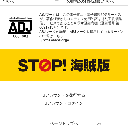
ついて
の情報の外部送信について
ABJマークは、この電子書店・電子書籍配信サービス
が、著作権者からコンテンツ使用許諾を得た正規版配
信サービスであることを示す登録商標（登録番号 第
6091713号）です。
ABJマークの詳細、ABJマークを掲示しているサービス
の一覧はこちら
→
https://aebs.or.jp/
dアカウントを発行する
dアカウントログイン
ページトップへ