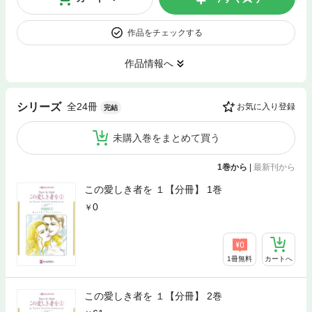
作品をチェックする
作品情報へ
全24冊
シリーズ
お気に入り登録
完結
未購入巻をまとめて買う
1巻から
|
最新刊から
この愛しき者を １【分冊】 1巻
0
1冊無料
カートへ
この愛しき者を １【分冊】 2巻