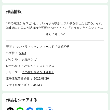
作品情報
1本の電話からロビンは、ジェイクが夫ジェラルドを殺したと知る。それ
は皮肉にも二人が結ばれた翌朝だった・・・。「もう会いたくない」と拒
否されたジェイクは、打ちひしがれてロビンの元を去る。しかしロビンも
ジェイクへの想いを断ち切れず、悩んでいた。その頃ジェラルドが産業ス
パイをしていたとの情報が！
著者
サンドラ・キャンフィールド
寺館和子
出版社
SBCr
ジャンル
女性マンガ
レーベル
ハーレクインコミックス
シリーズ
この愛しき者を【分冊】
電子版配信開始日
2022/08/26
ファイルサイズ
2.34 MB
作品をシェアする