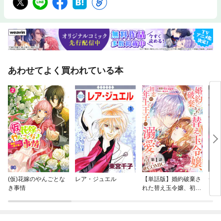
あわせてよく買われている本
(仮)花嫁のやんごとな
レア・ジュエル
【単話版】婚約破棄さ
一度
き事情
れた替え玉令嬢、初恋
の年上王子に溺愛され
る@COMIC