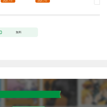
試読フル
試読フル
無料