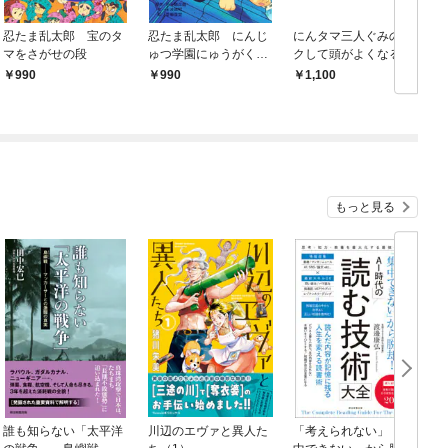
忍たま乱太郎 宝のタ
忍たま乱太郎 にんじ
にんタマ三人ぐみのラ
マをさがせの段
ゅつ学園にゅうがくの
クして頭がよくなる大
段
さくせん！！
990
990
1,100
もっと見る
誰も知らない「太平洋
川辺のエヴァと異人た
「考えられない」「集