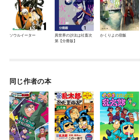
ソウルイーター
異世界の沙汰は社畜次
かくりよの宿飯
第【分冊版】
同じ作者の本