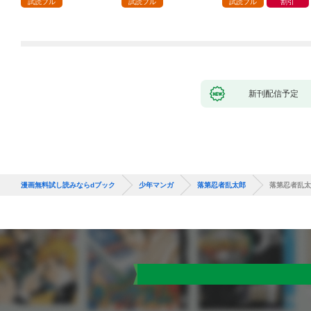
試読フル
試読フル
試読フル
割引
９９の仲間達を手に入
れて元パーティーメン
バーと世界に復讐＆
『ざまぁ！』します！
（１）
新刊配信予定
漫画無料試し読みならdブック
少年マンガ
落第忍者乱太郎
落第忍者乱太