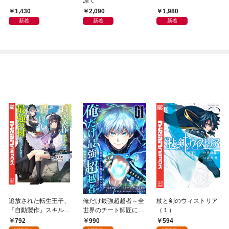
涯て
1,430
2,090
1,980
新着
新着
新着
追放された転生王子、
俺だけ最強超越者～全
杖と剣のウィストリア
『自動製作』スキルで
世界のチート師匠に認
（１）
領地を爆速で開拓し最
められた～【単行本】
792
990
594
強の村を作ってしまう
（１）