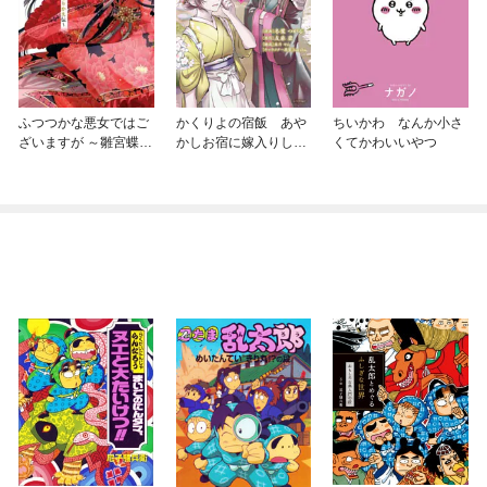
ふつつかな悪女ではご
かくりよの宿飯 あや
ちいかわ なんか小さ
ざいますが ～雛宮蝶鼠
かしお宿に嫁入りしま
くてかわいいやつ
とりかえ伝～
す。