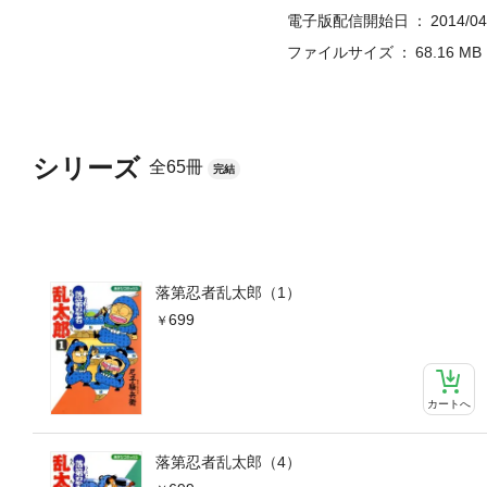
電子版配信開始日
2014/04
ファイルサイズ
68.16 MB
シリーズ
全65冊
完結
落第忍者乱太郎（1）
699
カートへ
落第忍者乱太郎（4）