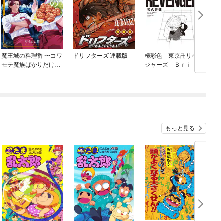
魔王城の料理番 〜コワ
ドリフターズ 連載版
極彩色 東京卍リベン
モテ魔族ばかりだけ
ジャーズ Ｂｒｉｌｌ
ど、ホワイトな職場で
ｉａｎｔ Ｆｕｌｌ
す〜
Ｃｏｌｏｒ Ｅｄｉｔ
ｉｏｎ
もっと見る