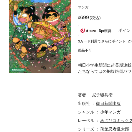
マンガ
699
(税込)
ポイン
6
pt
獲得
dカード利用でさらにポイント+2
返品不可
朝日小学生新聞に超長期連載
たちならではの抱腹絶倒パワ
す。
著者
尼子騒兵衛
出版社
朝日新聞出版
ジャンル
少年マンガ
レーベル
あさひコミック
シリーズ
落第忍者乱太郎