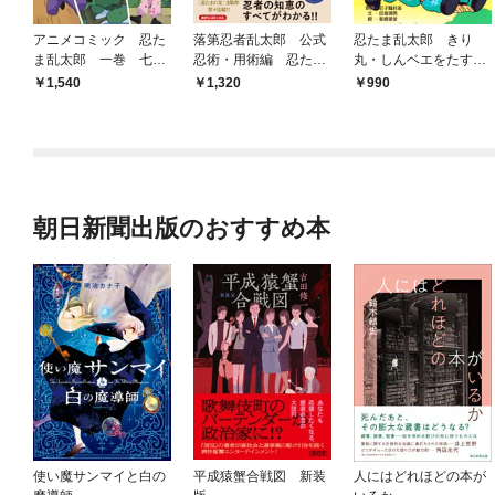
アニメコミック 忍た
落第忍者乱太郎 公式
忍たま乱太郎 きり
ま乱太郎 一巻 七松
忍術・用術編 忍たま
丸・しんベエをたすけ
家への家庭訪問の段
の友 人之巻
だせ！の段
1,540
1,320
990
朝日新聞出版のおすすめ本
使い魔サンマイと白の
平成猿蟹合戦図 新装
人にはどれほどの本が