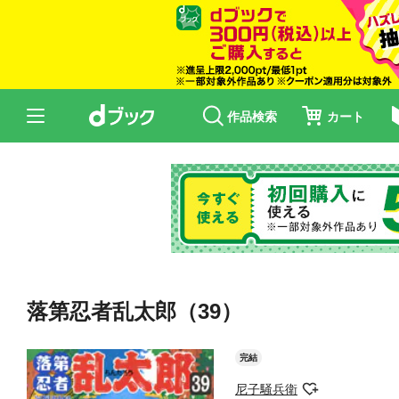
作品検索
カート
落第忍者乱太郎（39）
完結
尼子騒兵衛