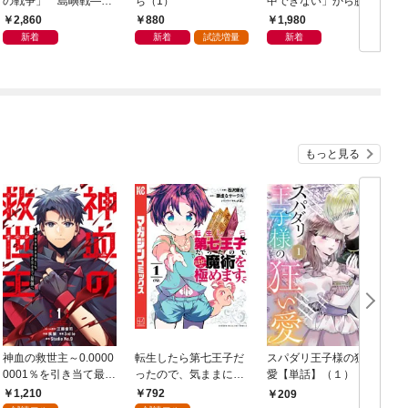
の戦争」 島嶼戦――
ち（1）
中できない」から脱
マッカーサーとの激闘
却！ AI時代の読む技
2,860
880
1,980
の真実
術大全
新着
新着
試読増量
新着
もっと見る
神血の救世主～0.0000
転生したら第七王子だ
スパダリ王子様の狂い
0001％を引き当て最強
ったので、気ままに魔
愛【単話】（１）
へ～【電子書籍特典
術を極めます（１）
1,210
792
209
付】（１）