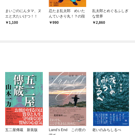
まいごのにんタマ、ヌ
忍たま乱太郎 めいた
乱太郎とめぐるふしぎ
エと大たいけつ！！
んていきり丸！？の段
な世界
1,100
990
2,860
五二屋傳蔵 新装版
Land’s End この世の
老いのみちしるべ