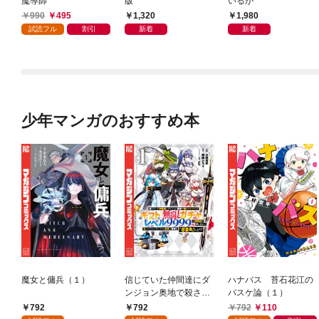
魔導師
版
いるか
990
495
1,320
1,980
試読フル
割引
新着
新着
少年マンガのおすすめ本
魔女と傭兵（１）
信じていた仲間達にダ
ハナバス 苔石花江の
ンジョン奥地で殺され
バスケ論（１）
かけたがギフト『無限
792
792
792
110
ガチャ』でレベル９９