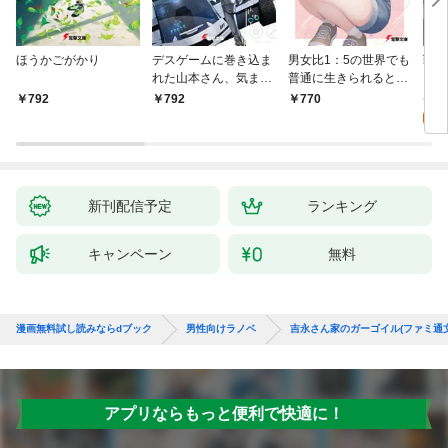
ほうかごがかり
デスゲームに巻き込ま
男女比1：5の世界でも
戦地
れた山本さん、気まま
普通に生きられると思
カシ
にゲームバランスを崩
った？ ～激重感情な
活を
8
792
792
770
壊させる【電子特別
彼女たちが無自覚男子
特典
試
版】
に翻弄されたら～
新刊配信予定
ランキング
キャンペーン
無料
漫画無料試し読みならdブック
男性向けラノベ
吉永さん家のガーゴイル(ファミ通文
アプリならもっと便利で快適に！