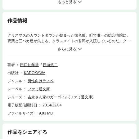
もっと見る
作品情報
クリスマスのカウントダウンが始まった御色町。町で唯一の総合病院に、
双葉と三バカ達が集まる。クラスメイトの吾郎が入院しているのだ。クリ
スマスに向けて人形劇やコンサートなど楽しいイベントが目白押しだとい
うのに、吾郎の表情が冴えないのは体調のせいだけではないようで……。
なんとかクリスマスイベントを成功させ、皆を喜ばせたい院長先生は、ガ
ーゴイルやオシリスたちを呼び出して!?
著者
田口仙年堂
日向悠二
出版社
KADOKAWA
ジャンル
男性向けラノベ
レーベル
ファミ通文庫
シリーズ
吉永さん家のガーゴイル(ファミ通文庫)
電子版配信開始日
2014/12/04
ファイルサイズ
9.93 MB
作品をシェアする