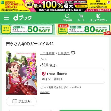
作品検索
カート
はじめての方へ
吉永さん家のガーゴイル11
田口仙年堂
日向悠二
ノベル
616
(税込)
5
pt
獲得
ポイント詳細
dカード利用でさらにポイント+2%
返品不可
試し読み