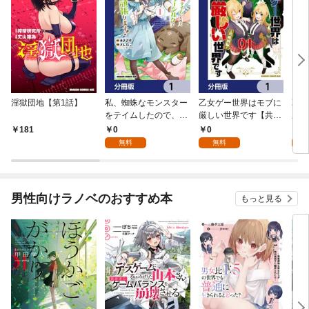
淫獄団地【第1話】
私、蜘蛛なモンスター
乙女ゲー世界はモブに
乙女
をテイムしたので、ス
厳しい世界です【共和
厳し
パイダーシルクで裁縫
国編】【分冊版】 1
国
0
0
8
181
を頑張ります！【分冊
無料
無料
試
版】 1
男性向けラノベのおすすめ本
もっと見る