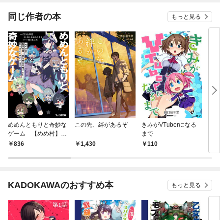
同じ作者の本
もっと見る
めめんともりと奇妙な
この先、絆があるぞ
きみがVTuberになる
アメノ
ゲーム 【めめ村】緊
まで
～ 1
急招集！ 変な館に召
836
1,430
110
5
喚された！ 犯人はこ
の中にいる！？
KADOKAWAのおすすめ本
もっと見る