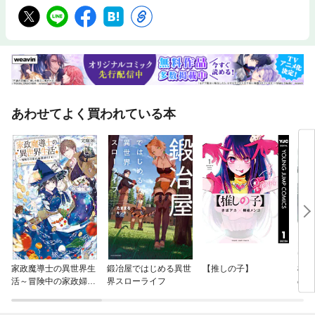
あわせてよく買われている本
家政魔導士の異世界生
鍛冶屋ではじめる異世
【推しの子】
機動
活～冒険中の家政婦業
界スローライフ
のハ
承ります！～