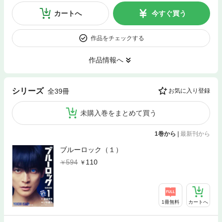
カートへ
今すぐ買う
作品をチェックする
作品情報へ
シリーズ
全39冊
お気に入り登録
未購入巻をまとめて買う
1巻から
|
最新刊から
ブルーロック（１）
594
110
1冊無料
カートへ