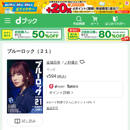
作品検索
カート
はじめての方へ
ブルーロック（２１）
金城宗幸
ノ村優介
マンガ
594
(税込)
5
pt
獲得
ポイント詳細
dカード利用でさらにポイント+2%
返品不可
試し読み