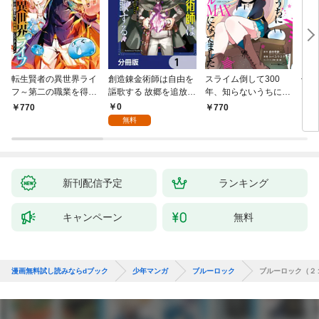
転生賢者の異世界ライ
創造錬金術師は自由を
スライム倒して300
信長
フ～第二の職業を得
謳歌する 故郷を追放さ
年、知らないうちにレ
て、世界最強になりま
れたら、魔王のお膝元
ベルMAXになってまし
0
770
770
7
した～ 1巻
で超絶効果のマジック
た 1巻
無料
アイテム作り放題にな
りました【分冊版】
1
新刊配信予定
ランキング
キャンペーン
無料
漫画無料試し読みならdブック
少年マンガ
ブルーロック
ブルーロック（２