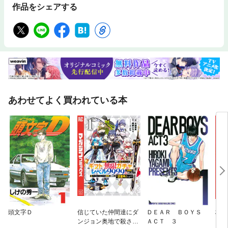
作品をシェアする
あわせてよく買われている本
頭文字Ｄ
信じていた仲間達にダ
ＤＥＡＲ ＢＯＹＳ
杖と
ンジョン奥地で殺され
ＡＣＴ ３