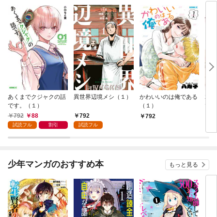
あくまでクジャクの話
異世界辺境メシ（１）
かわいいのは俺である
君が
です。（１）
（１）
て 
792
88
792
792
2
試読フル
割引
試読フル
少年マンガのおすすめ本
もっと見る