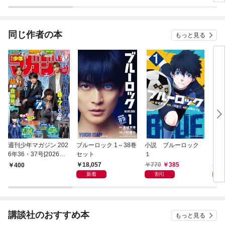
かけたがギフト『無限
ガチャ』でレベル９９
９９の仲間達を手に入
れて元パーティーメン
同じ作者の本
もっと見る
バーと世界に復讐＆
『ざまぁ！』します！
週刊少年マガジン 202
ブルーロック 1～38巻
小説 ブルーロック
ブル
6年36・37号[2026年8
セット
１
月5日発売]
18,057
770
385
5
400
新着
割引
試
講談社のおすすめ本
もっと見る