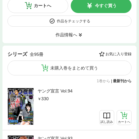
カートへ
今すぐ買う
作品をチェックする
作品情報へ
シリーズ
全95冊
お気に入り登録
未購入巻をまとめて買う
1巻から
|
最新刊から
ヤング宣言 Vol.94
330
試し読み
カートへ
ヤング宣言 Vol.93