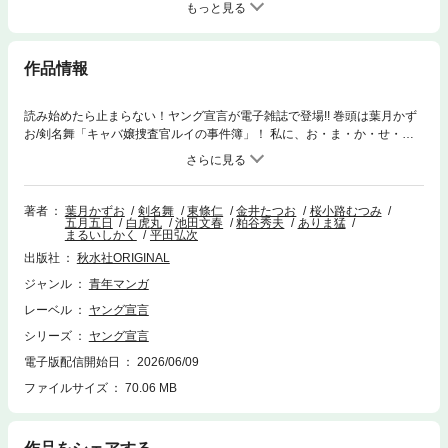
もっと見る
作品情報
読み始めたら止まらない！ヤング宣言が電子雑誌で登場!! 巻頭は葉月かず
お/剣名舞「キャバ嬢捜査官ルイの事件簿」！ 私に、お・ま・か・せ・よ
他、東條仁「CUFFS-傷だらけの地図-」、金井たつお/桜小路むつみ「女神
の雫」、五月五日「かるかん！」、白虎丸「不倫妻は夫の夢を見るか」、
池田文春／粕谷秀夫「金とソープと男と女～ネオンの下で生きた女たち
～」、ありま猛「船宿 大漁丸」、まるいしかく/平田弘次「赤い欲望～ハ
著者
葉月かずお
剣名舞
東條仁
金井たつお
桜小路むつみ
五月五日
白虎丸
池田文春
粕谷秀夫
ありま猛
メるのは俺だ！～」…熱くて笑えてエロさもあって…!? 面白さ全部載せで
まるいしかく
平田弘次
お届け!!
出版社
秋水社ORIGINAL
ジャンル
青年マンガ
レーベル
ヤング宣言
シリーズ
ヤング宣言
電子版配信開始日
2026/06/09
ファイルサイズ
70.06 MB