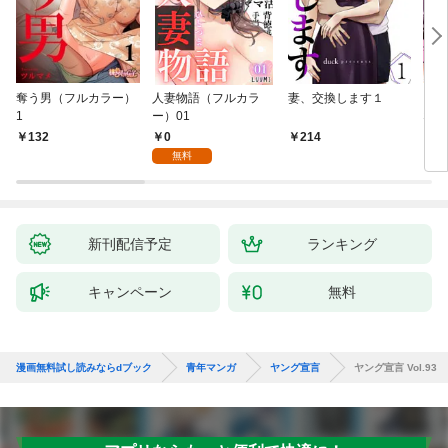
奪う男（フルカラー）
人妻物語（フルカラ
妻、交換します１
ごめ
1
ー）01
ない
0
132
214
1
無料
新刊配信予定
ランキング
キャンペーン
無料
漫画無料試し読みならdブック
青年マンガ
ヤング宣言
ヤング宣言 Vol.93