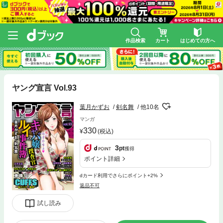
作品検索
カート
はじめての方へ
ヤング宣言 Vol.93
葉月かずお
剣名舞
他10名
マンガ
330
(税込)
3
pt
獲得
ポイント詳細
dカード利用でさらにポイント+2%
返品不可
試し読み