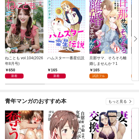
ねことも vol.104(2026
ハムスター一番星伝説
旦那サマ、そろそろ離
私と
年8月号)
婚しませんか？1
して
650
165
165
2
新着
新着
試読フル
試
青年マンガのおすすめ本
もっと見る