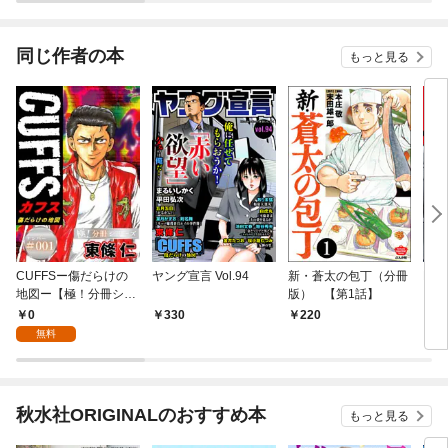
同じ作者の本
もっと見る
CUFFSー傷だらけの
ヤング宣言 Vol.94
新・蒼太の包丁（分冊
DU
地図ー【極！分冊シリ
版） 【第1話】
ーズ】#001
0
330
220
6
無料
秋水社ORIGINALのおすすめ本
もっと見る