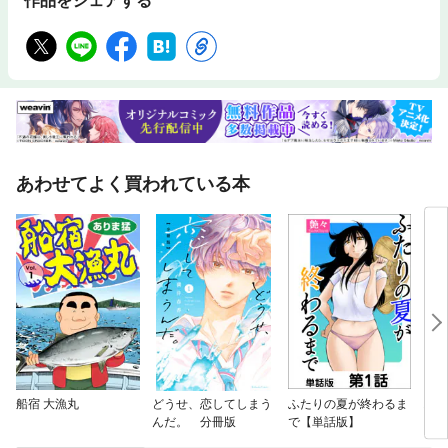
作品をシェアする
あわせてよく買われている本
船宿 大漁丸
どうせ、恋してしまう
ふたりの夏が終わるま
お嬢
んだ。 分冊版
で【単話版】
フレ