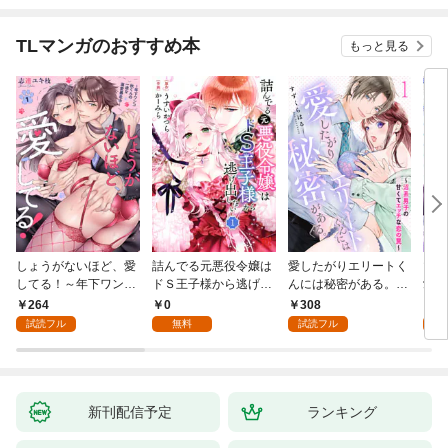
TLマンガのおすすめ本
もっと見る
しょうがないほど、愛
詰んでる元悪役令嬢は
愛したがりエリートく
マフ
してる！～年下ワンコ
ドＳ王子様から逃げ出
んには秘密がある。～
愛か
秋くんの一途な溺愛暴
したい 【分冊版】 1
沼系男子の甘くてエッ
264
0
308
0
走中～1
チな恋の罠～(1)
試読フル
無料
試読フル
新刊配信予定
ランキング