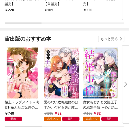
話売】
【単話売】
売】
残業
220
165
220
4
宙出版のおすすめ本
もっと見る
極上・ラブメイト～肉
愛のない政略結婚のは
魔女もどきと欠陥王子
婚約
食H系ふたご兄弟のお
ずが、今宵も夫が離し
の結婚事情 ～心が読め
やし
気にいり～
てくれません～無骨な
ちゃうので、あなたの
器用
748
165
82
165
82
1
将軍は最愛妻に滾る恋
本心なんてお見通しで
た【
新着
試読フル
割引
試読フル
割引
情を注ぐ～【単話売】
す～【単話売】 1話
1話