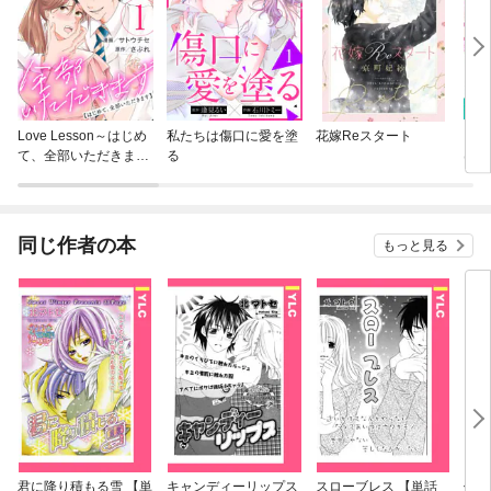
Love Lesson～はじめ
私たちは傷口に愛を塗
花嫁Reスタート
【合
て、全部いただきます
る
は溶
～
同じ作者の本
もっと見る
君に降り積もる雪 【単
キャンディーリップス
スローブレス 【単話
催眠