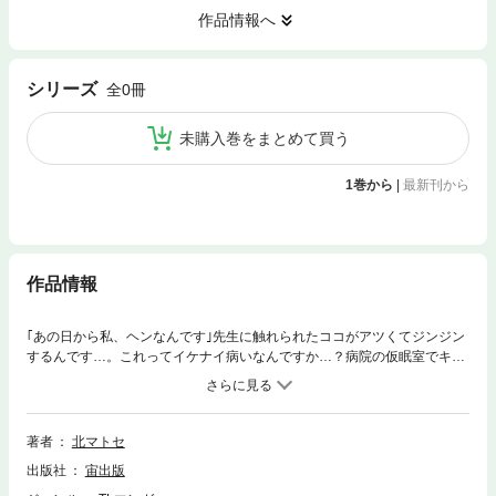
作品情報へ
シリーズ
全0冊
未購入巻をまとめて買う
1巻から
|
最新刊から
作品情報
｢あの日から私、ヘンなんです｣先生に触れられたココがアツくてジンジン
するんです…。これってイケナイ病いなんですか…？病院の仮眠室でキュ
ンキュン!？媚薬入りチョコでムラムラ!？目隠しプレイにドキドキ!LOVE
＆エロティックHたっぷり。変態ドクター皆川先生×ナースのトモちゃんシ
リーズを全収録!
著者
北マトセ
出版社
宙出版