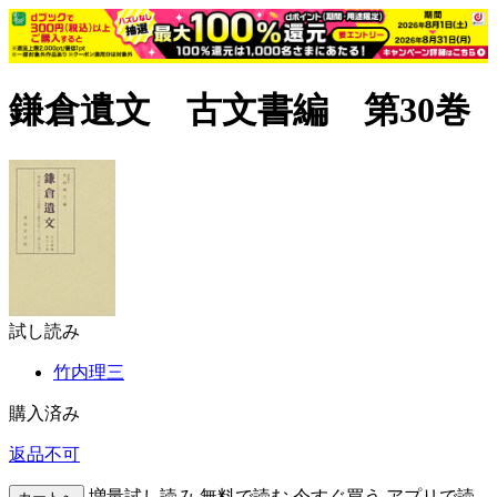
鎌倉遺文 古文書編 第30巻
試し読み
竹内理三
購入済み
返品不可
増量試し読み
無料で読む
今すぐ買う
アプリで読