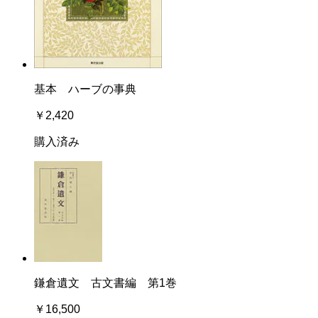
基本 ハーブの事典
￥2,420
購入済み
鎌倉遺文 古文書編 第1巻
￥16,500