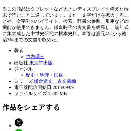
※この商品はタブレットなど大きいディスプレイを備えた端
末で読むことに適しています。また、文字だけを拡大するこ
とや、文字列のハイライト、検索、辞書の参照、引用などの
機能が使用できません。鎌倉時代の古文書を網羅し、編年式
に集大成した中世史研究の根本史料。本巻は嘉元4年から徳
治3年までの文書を収めた。
著者
竹内理三
出版社
東京堂出版
ジャンル
歴史・地理・民俗
シリーズ
鎌倉遺文 古文書編
電子版配信開始日
2014/09/09
ファイルサイズ
55.95 MB
作品をシェアする