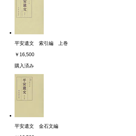
平安遺文 索引編 上巻
￥16,500
購入済み
平安遺文 金石文編