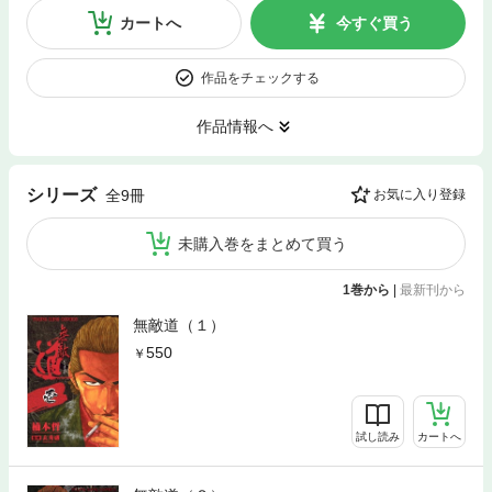
カートへ
今すぐ買う
作品をチェックする
作品情報へ
シリーズ
全9冊
お気に入り登録
未購入巻をまとめて買う
1巻から
|
最新刊から
無敵道（１）
550
試し読み
カートへ