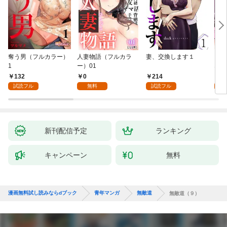
奪う男（フルカラー）
人妻物語（フルカラ
妻、交換します１
ごめ
1
ー）01
ない
132
0
214
1
試読フル
無料
試読フル
試
新刊配信予定
ランキング
キャンペーン
無料
漫画無料試し読みならdブック
青年マンガ
無敵道
無敵道（９）