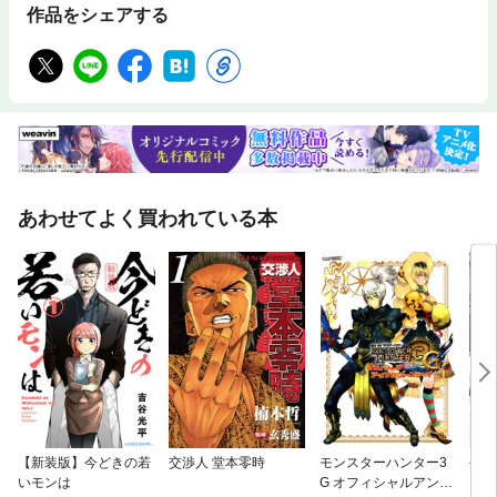
作品をシェアする
あわせてよく買われている本
【新装版】今どきの若
交渉人 堂本零時
モンスターハンター3
今日
いモンは
G オフィシャルアンソ