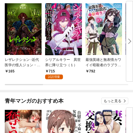
レザレクション -近代
シリアルキラー 異世
最強英雄と無表情カワ
シリ
医学の怪人ジョン・ハ
界に降り立つ（１）
イイ暗殺者のラブラブ
に降
ンター- 連載版 第1話
新婚生活 １巻
トル
715
165
792
7
少年の眼
試読増量
青年マンガのおすすめ本
もっと見る