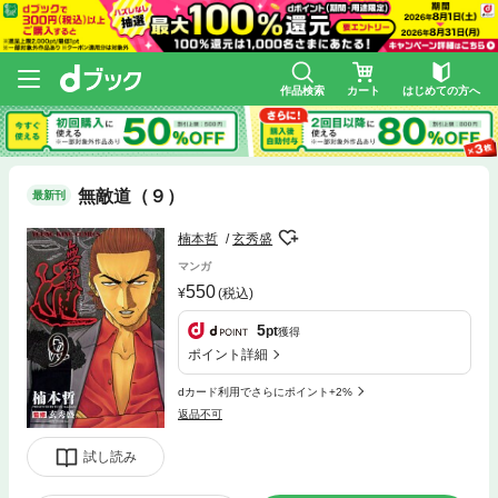
作品検索
カート
はじめての方へ
無敵道（９）
最新刊
楠本哲
玄秀盛
マンガ
550
(税込)
5
pt
獲得
ポイント詳細
dカード利用でさらにポイント+2%
返品不可
試し読み