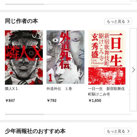
ロジーコミック
同じ作者の本
もっと見る
隣人X 1
外道外伝 １巻
一日一生 新宿歌舞伎
新宿
町駆けこみ寺
寺 
はな
847
792
1,650
7
少年画報社のおすすめ本
もっと見る