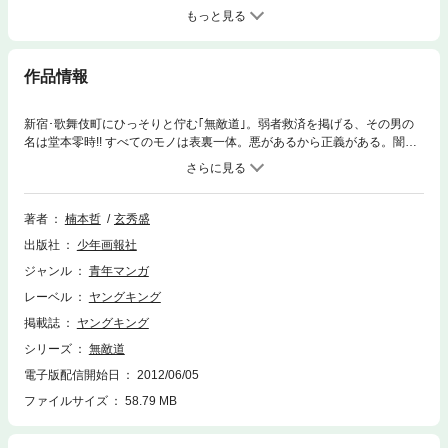
もっと見る
作品情報
新宿･歌舞伎町にひっそりと佇む｢無敵道｣。弱者救済を掲げる、その男の
名は堂本零時!! すべてのモノは表裏一体。悪があるから正義がある。闇が
あるから光がある。だから忘れてはならない。その苦しみの先には必ず希
望がある事を……憎しみ、絶望、破滅を、無敵の拳が打ち砕く! スーパー
タクティクス･ストーリーの決定版!!?
著者
楠本哲
玄秀盛
出版社
少年画報社
ジャンル
青年マンガ
レーベル
ヤングキング
掲載誌
ヤングキング
シリーズ
無敵道
電子版配信開始日
2012/06/05
ファイルサイズ
58.79 MB