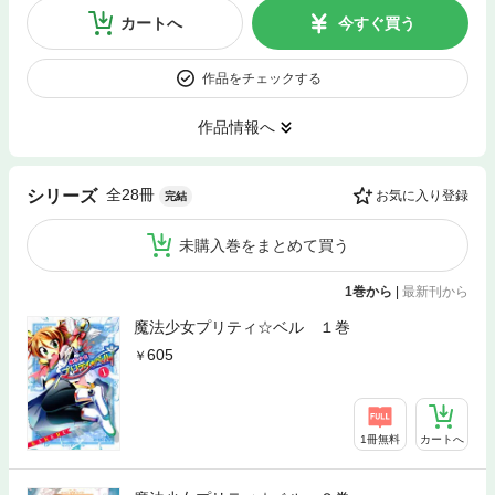
カートへ
今すぐ買う
作品をチェックする
作品情報へ
全28冊
シリーズ
お気に入り登録
完結
未購入巻をまとめて買う
1巻から
|
最新刊から
魔法少女プリティ☆ベル １巻
605
1冊無料
カートへ