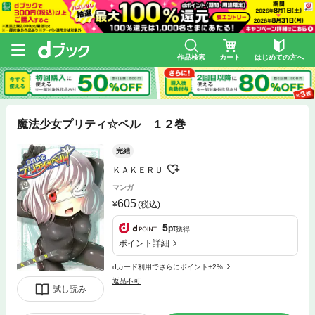
作品検索
カート
はじめての方へ
魔法少女プリティ☆ベル １２巻
完結
ＫＡＫＥＲＵ
マンガ
605
(税込)
5
pt
獲得
ポイント詳細
dカード利用でさらにポイント+2%
返品不可
試し読み