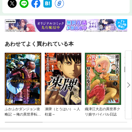
あわせてよく買われている本
ふかふかダンジョン攻
凍牌（とうはい）～人
織津江大志の異世界ク
東京
略記 ～俺の異世界転生
柱篇～
リ娘サバイバル日誌
ール
冒険譚～