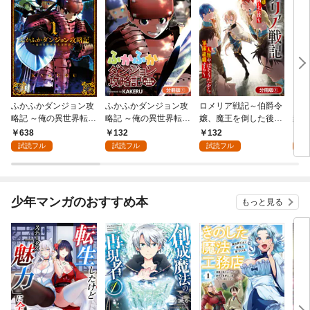
ふかふかダンジョン攻
ふかふかダンジョン攻
ロメリア戦記～伯爵令
まも
略記 ～俺の異世界転生
略記 ～俺の異世界転生
嬢、魔王を倒した後も
封の
冒険譚～ 1巻
冒険譚～【分冊版】 1
人類やばそうだから軍
638
132
132
6
巻
隊組織する～【分冊
試読フル
試読フル
試読フル
試
版】 1巻
少年マンガのおすすめ本
もっと見る