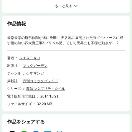
もっと見る
作品情報
最恐最悪の原形位階が遂に発動!世界各地に展開されたヨグ=ソトースに成
す術の無い四大魔王軍&プリベル勢。そして天界にも不穏な動きが…!?
著者
ＫＡＫＥＲＵ
出版社
マッグガーデン
ジャンル
少年マンガ
掲載誌
月刊コミックブレイド
シリーズ
魔法少女プリティ☆ベル
電子版配信開始日
2014/10/21
ファイルサイズ
32.20 MB
作品をシェアする