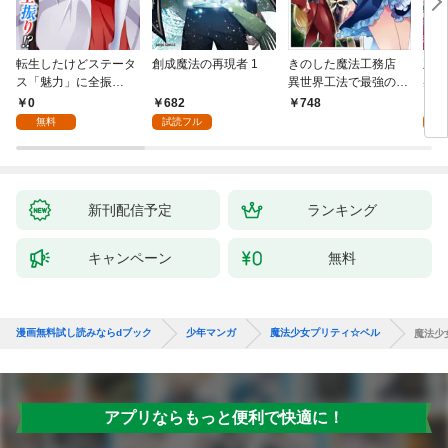
転生したけどステータ
創成魔法の再現者 1
きのした魔法工務店
王位
ス「魅力」に全振
異世界工法で最強の家
兆候
り！？(1)
づくりを（コミック）
入れ
0
682
0
748
１
る。
無料
試読フル
新刊配信予定
ランキング
キャンペーン
無料
漫画無料試し読みならdブック
少年マンガ
魔法少女プリティ☆ベル
魔法少
アプリならもっと便利で快適に！