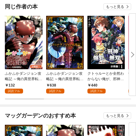
同じ作者の本
もっと見る
ふかふかダンジョン攻
ふかふかダンジョン攻
クトゥルーとか全然わ
帝国
略記 ～俺の異世界転生
略記 ～俺の異世界転生
からない俺が、邪神の
ン【
冒険譚～【分冊版】 1
冒険譚～ 1巻
力で爆乳女子と無双す
132
638
440
2
巻
る【分冊版】１
試読フル
試読フル
試読フル
試
マッグガーデンのおすすめ本
もっと見る