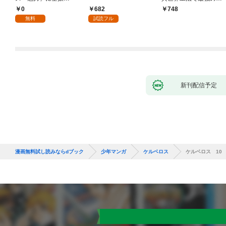
り！？(1)
づくりを（コミック）
0
682
748
１
無料
試読フル
新刊配信予定
漫画無料試し読みならdブック
少年マンガ
ケルベロス
ケルベロス 10