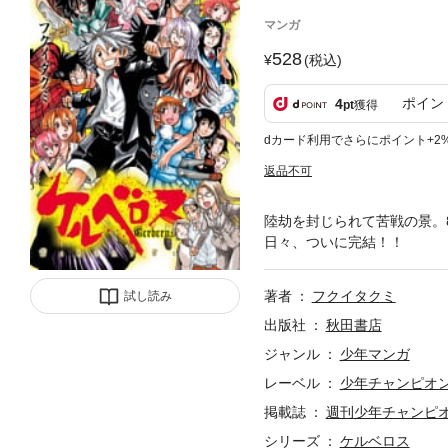
マンガ
528
(税込)
ポイン
4
pt
獲得
dカード利用でさらにポイント+2
返品不可
陸劫を封じられて苦戦の景。
日々、ついに完結！！
著者
フクイタクミ
試し読み
出版社
秋田書店
ジャンル
少年マンガ
レーベル
少年チャンピオ
掲載誌
週刊少年チャンピ
シリーズ
ケルベロス