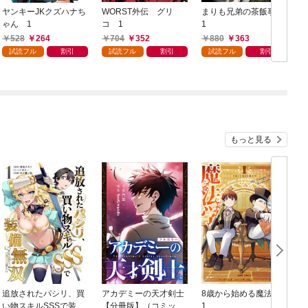
ヤンキーJKクズハナち
WORST外伝 グリ
まりも兄弟の茶飯事
ゃん 1
コ 1
1
E
528
264
704
352
880
363
試読フル
割引
試読フル
割引
試読フル
割引
もっと見る
追放されたパシリ、買
アカデミーの天才剣士
8歳から始める魔法学
い物スキルSSSで装備
【分冊版】（コミッ
1