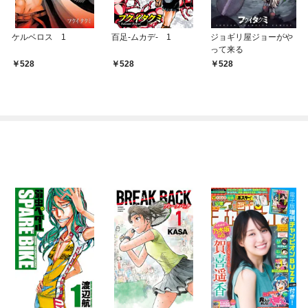
ケルベロス 1
百足-ムカデ- 1
ジョギリ屋ジョーがや
って来る
528
528
528