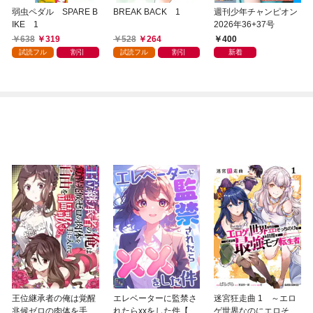
弱虫ペダル SPARE B
BREAK BACK 1
週刊少年チャンピオン
IKE 1
2026年36+37号
638
319
528
264
400
試読フル
割引
試読フル
割引
新着
王位継承者の俺は覚醒
エレベーターに監禁さ
迷宮狂走曲 1 ～エロ
兆候ゼロの肉体を手に
れたらxxをした件【全
ゲ世界なのにエロそっ