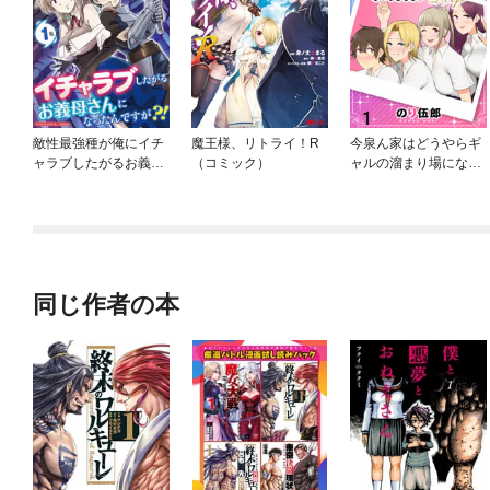
敵性最強種が俺にイチ
魔王様、リトライ！R
今泉ん家はどうやらギ
ャラブしたがるお義母
（コミック）
ャルの溜まり場になっ
さんになったんです
てるらしい～DEEP～
が？！ モバMAN DIGIT
【連載版】
AL COMICS
同じ作者の本