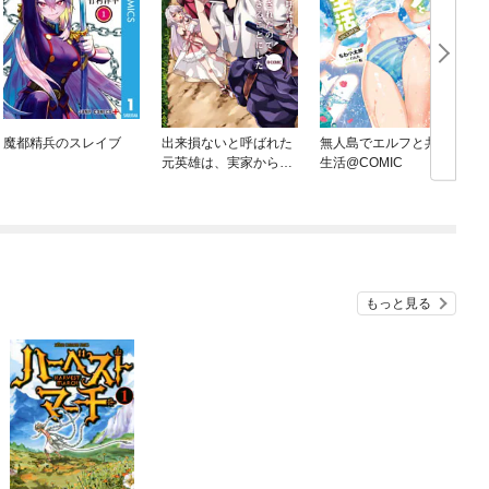
魔都精兵のスレイブ
出来損ないと呼ばれた
無人島でエルフと共同
元英雄は、実家から追
生活@COMIC
放されたので好き勝手
に生きることにした@
COMIC
もっと見る