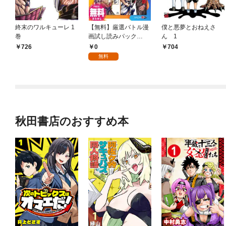
終末のワルキューレ 1
【無料】厳選バトル漫
僕と悪夢とおねえさ
巻
画試し読みパック
ん 1
《「終末のワルキュー
0
726
704
レ」含む全4作品》
無料
秋田書店のおすすめ本