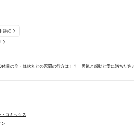
ト詳細
%
8体目の崩・鋒吹丸との死闘の行方は！？ 勇気と感動と愛に満ちた狗
ン・コミックス
オン