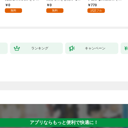
入れて自由を謳歌す
年齢版】(1)
ちのけでひたすら最強
0
0
770
る。1
を目指すモブ転生者～
無料
無料
試読フル
ランキング
キャンペーン
アプリならもっと便利で快適に！