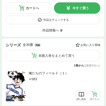
カートへ
今すぐ買う
作品をチェックする
作品情報へ
全35冊
シリーズ
お気に入り登録
完結
未購入巻をまとめて買う
1巻から
|
最新刊から
俺たちのフィールド（１）
583
試し読み
カートへ