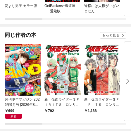
花より男子 カラー版
GetBackers−奪還屋
皆様には人権がござい
SLA
− 愛蔵版
ません
同じ作者の本
もっと見る
月刊少年マガジン 202
新 仮面ライダーＳＰ
新 仮面ライダーＳＰ
新 
6年9月号 [2026年8月6
ＩＲＩＴＳ ロンリー
ＩＲＩＴＳ ロンリー
ＩＲ
日発売]
仮面ライダー編（１）
仮面ライダー編 特装
699
792
1,188
7
版（１）
新着