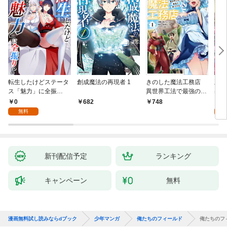
転生したけどステータ
創成魔法の再現者 1
きのした魔法工務店
王位
ス「魅力」に全振
異世界工法で最強の家
兆候
り！？(1)
づくりを（コミック）
入れ
0
0
682
748
１
る。
無料
新刊配信予定
ランキング
キャンペーン
無料
漫画無料試し読みならdブック
少年マンガ
俺たちのフィールド
俺たちのフ