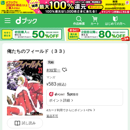
作品検索
カート
はじめての方へ
俺たちのフィールド（３３）
完結
村枝賢一
マンガ
583
(税込)
5
pt
獲得
ポイント詳細
dカード利用でさらにポイント+2%
返品不可
試し読み