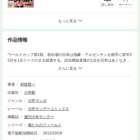
試し読み
カートへ
もっと見る
作品情報
ワールドカップ第1戦、初出場の日本は強豪・アルゼンチンを相手に前半2
2分を1点リードのまま経過する。試合開始直後の1点を日本はあくなきま
での運動量で死守するが、前半から全力でとばしてきた選手達に疲労が色
濃く見え始めていた。
著者
村枝賢一
出版社
小学館
ジャンル
少年マンガ
レーベル
少年サンデーコミックス
掲載誌
週刊少年サンデー
シリーズ
俺たちのフィールド
電子版配信開始日
2012/10/18