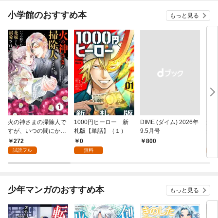
小学館のおすすめ本
もっと見る
火の神さまの掃除人で
1000円ヒーロー 新
DIME (ダイム) 2026年
追放
すが、いつの間にか花
札版【単話】（１）
9.5月号
かつ
嫁として溺愛されてい
まへ
272
0
1
￥800
ます【単話】（１）
れで
試読フル
無料
試
（１
少年マンガのおすすめ本
もっと見る