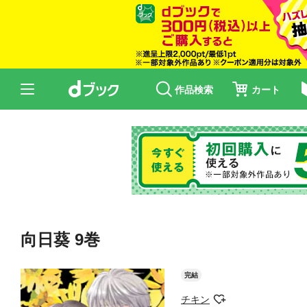
作品検索
カート
向日葵 9巻
完結
チキン