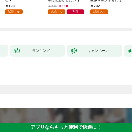
る 1
嬢は初恋がしたい【単
醜穢令嬢が幸せになる
行本版】 1巻
まで 1
198
770
110
792
試読フル
試読フル
割引
試読フル
ランキング
キャンペーン
アプリならもっと便利で快適に！