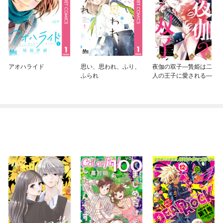
アオハライド
思い、思われ、ふり、
夜伽の双子—贄姫は二
ふられ
人の王子に愛される—