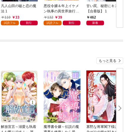
凡人山田の嘘と恋の魔
悪役令嬢＆年上イケメ
甘い罠、秘密にキス
法 1
ン執事の異世界旅行
【合冊版】 1
記！～婚約破棄されて
110
33
132
39
462
慰謝料を稼いだ公爵令
試読フル
割引
試読フル
割引
新着
嬢は追放された執事と
一緒に豪遊します～ 1
もっと見る
解放宣言～溺愛も執着
魔導書令嬢～伝説の魔
寡黙な将軍閣下様は魔