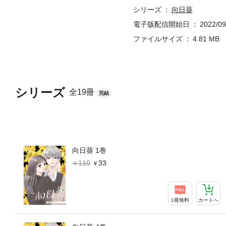
シリーズ
向日葵
電子版配信開始日
2022/09
ファイルサイズ
4.81 MB
シリーズ
全19冊
完結
向日葵 1巻
110
33
1冊無料
カートへ