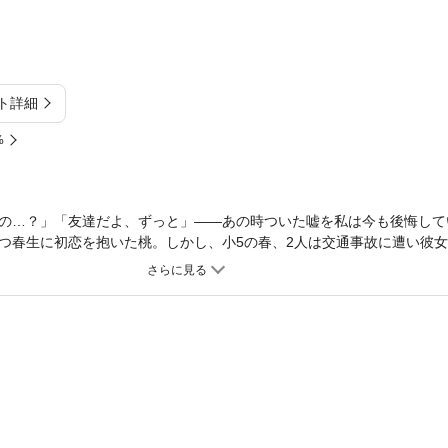
ト詳細
%
の…？」「友達だよ、ずっと」――あの時ついた嘘を私は今も後悔して
つ春生に初恋を抱いた桃。しかし、小5の春、2人は交通事故に遭い彼
そして4年後、高校生になったある日、彼の面影を持つ同級生と偶然再
だ態度で「人違い」だと突き放されてしまう。──ねぇ、目の前にいる君
ら1人の男の子を一途に想い続ける純愛ラブストーリー。