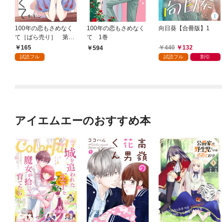
100年の恋もさめなく
100年の恋もさめなく
向日葵【合冊版】1
て［ばら売り］ 第1
て 1巻
話
165
440
132
594
試読フル
試読フル
割引
アイエムエーのおすすめ本