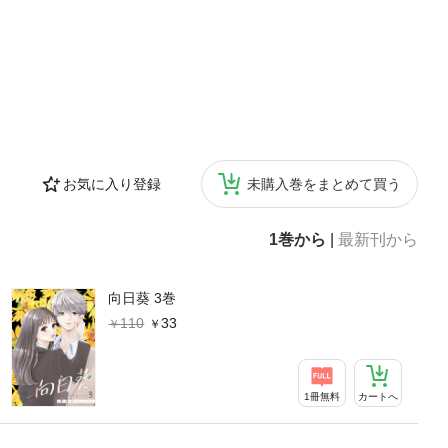
お気に入り登録
未購入巻をまとめて買う
1巻から
|
最新刊から
向日葵 3巻
110
33
1冊無料
カートへ