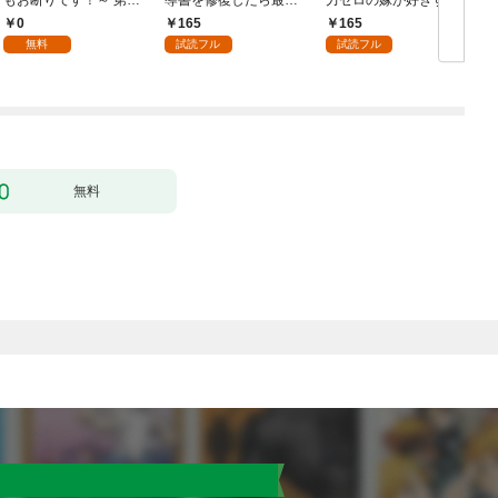
もお断りです！～ 第1
導書を修復したら最強
力ゼロの嫁が好きすぎ
話
の精霊が味方になりま
る～なぜか旦那様の心
0
165
165
した（クールな王弟殿
の声が聞こえます！？
無料
試読フル
試読フル
下がなぜかいつもそば
～［1話売り］ story0
にいます）～［ばら売
1
り］ 第1話
無料