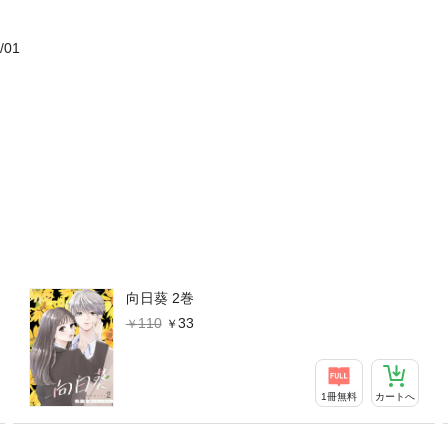
/01
向日葵 2巻
110
33
1冊無料
カートへ