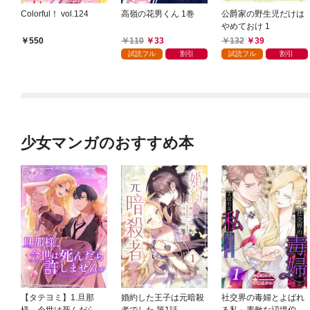
Colorful！ vol.124
高嶺の花男くん 1巻
公爵家の野生児だけは
やめておけ 1
110
33
132
39
550
試読フル
割引
試読フル
割引
少女マンガのおすすめ本
【タテヨミ】1.旦那
婚約した王子は元暗殺
社交界の毒婦とよばれ