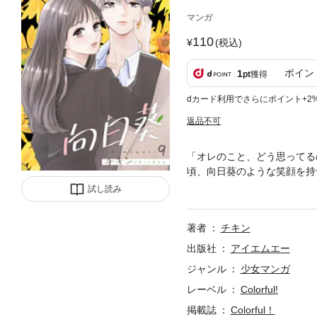
マンガ
110
(税込)
ポイン
1
pt
獲得
dカード利用でさらにポイント+2
返品不可
「オレのこと、どう思ってる
頃、向日葵のような笑顔を持
時には彼は姿を消していた。
試し読み
れる桃だったが、冷たく荒ん
ん”じゃないの…？幼い頃か
著者
チキン
出版社
アイエムエー
ジャンル
少女マンガ
レーベル
Colorful!
掲載誌
Colorful！