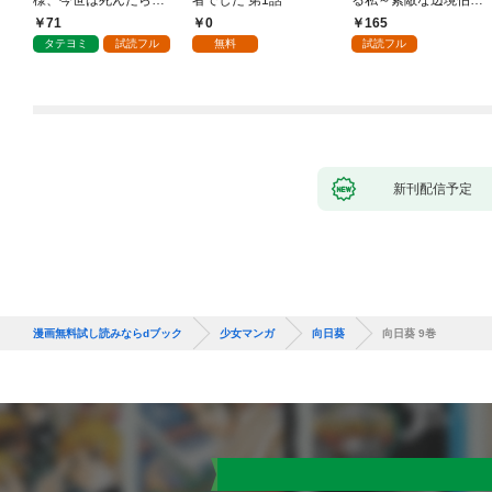
様、今世は死んだら許
者でした 第1話
る私～素敵な辺境伯令
しません
息に腕を折られたの
71
0
165
で、責任とってもらい
タテヨミ
試読フル
無料
試読フル
ます～［ばら売り］
第1話
新刊配信予定
漫画無料試し読みならdブック
少女マンガ
向日葵
向日葵 9巻