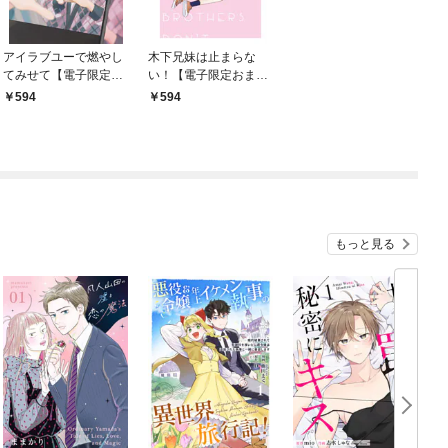
アイラブユーで燃やし
木下兄妹は止まらな
てみせて【電子限定お
い！【電子限定おまけ
まけ付き】
付き】 1巻
594
594
もっと見る