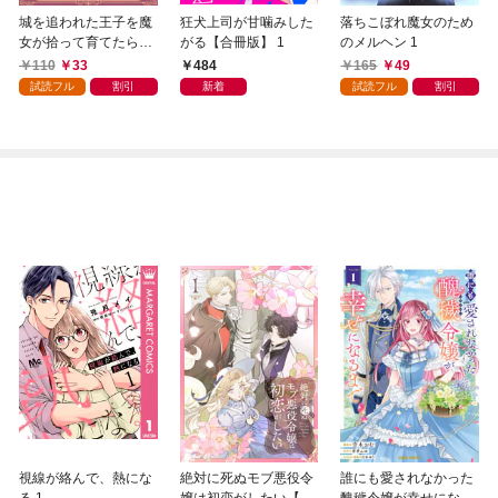
城を追われた王子を魔
狂犬上司が甘噛みした
落ちこぼれ魔女のため
女が拾って育てたら～
がる【合冊版】 1
のメルヘン 1
1000年分の寵愛が返っ
110
33
484
165
49
てきた～ 1
試読フル
割引
新着
試読フル
割引
視線が絡んで、熱にな
絶対に死ぬモブ悪役令
誰にも愛されなかった