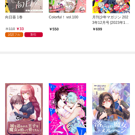
向日葵 1巻
Colorful！ vol.100
月刊少年マガジン 202
3年12月号 [2023年11
月6日発売]
110
33
550
699
試読フル
割引