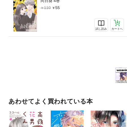
向日葵 4巻
110
55
試し読み
カートへ
あわせてよく買われている本