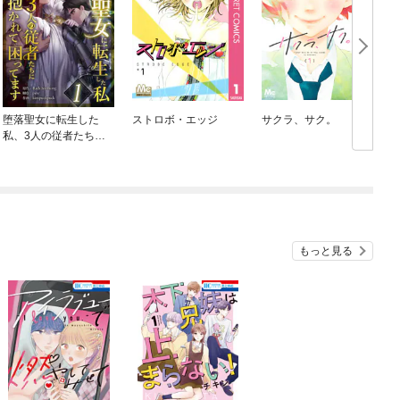
堕落聖女に転生した
ストロボ・エッジ
サクラ、サク。
R
私、3人の従者たちに
抱かれて困ってます
もっと見る