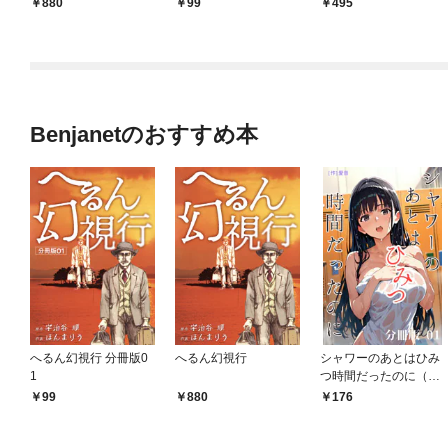
880
99
495
Benjanetのおすすめ本
へるん幻視行 分冊版0
へるん幻視行
シャワーのあとはひみ
1
つ時間だったのに（フ
ルカラー）【分冊版0
99
880
176
1】