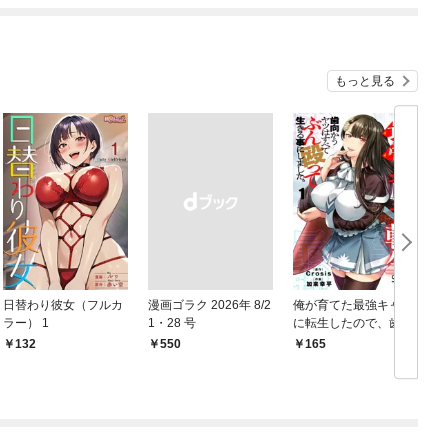
もっと見る
日替わり彼女（フルカ
漫画ゴラク 2026年 8/2
俺が育てた最強キャラ
ラー） 1
1・28 号
に転生したので、歯向
かうヤツはすべてぶん
132
￥550
165
￥
殴って生きる事にしま
した。１