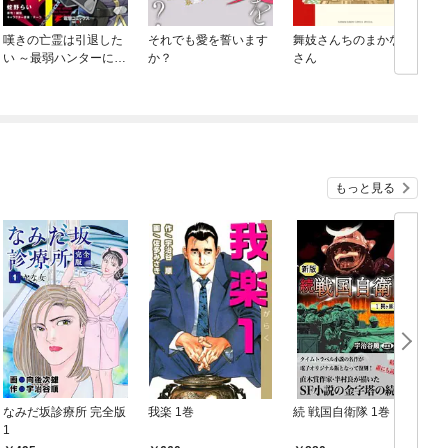
嘆きの亡霊は引退した
それでも愛を誓います
舞妓さんちのまかない
い ～最弱ハンターによ
か？
さん
る最強パーティ育成術
～
もっと見る
なみだ坂診療所 完全版
我楽 1巻
続 戦国自衛隊 1巻
1