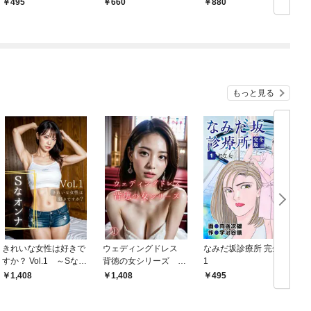
495
660
880
もっと見る
きれいな女性は好きで
ウェディングドレス
なみだ坂診療所 完全版
すか？ Vol.1 ～Sなオ
背徳の女シリーズ 00
1
ンナ編～
1
1,408
1,408
495