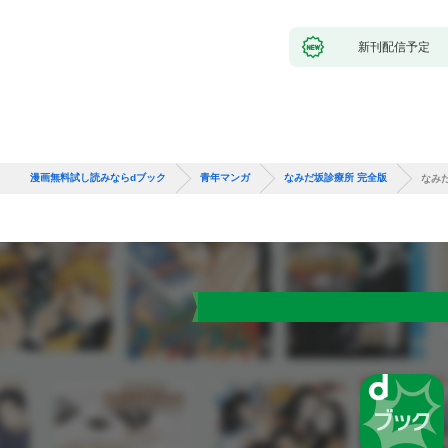
新刊配信予定
漫画無料試し読みならdブック
青年マンガ
なみだ坂診療所 完全版
なみだ