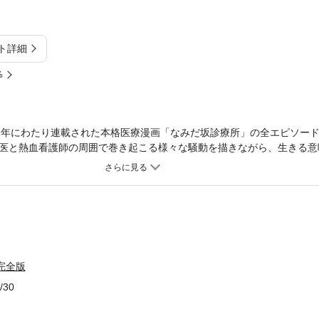
ト詳細
%
で21年にわたり連載された本格医療漫画「なみだ坂診療所」の全エピソー
医と熱血看護師の周囲で巻き起こる様々な騒動を描きながら、生きる意
作。■第71巻あらすじ僧侶から医師を目指し始めた変わり種中年幸徳慈
えていた「霊安室にて」。親友夕紀の様子に異変を感じた鈴香は、診察
。強くて孤独な女たちの日常を描く「室町夕紀の甘くない生活」他５編
完全版
/30