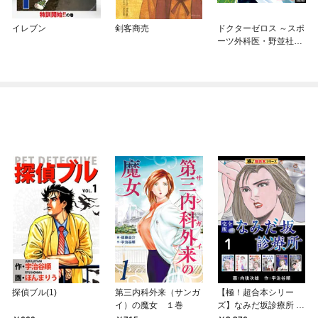
イレブン
剣客商売
ドクターゼロス ～スポ
ーツ外科医・野並社の
情熱～
探偵ブル(1)
第三内科外来（サンガ
【極！超合本シリー
イ）の魔女 １巻
ズ】なみだ坂診療所 完
全版1巻