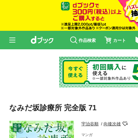
作品検索
カート
なみだ坂診療所 完全版 71
宇治谷順
向後次雄
マンガ