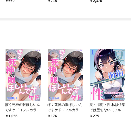
660
715
2,376
ぼく死神の眼ほしいん
ぼく死神の眼ほしいん
夏・海街・性 私は快楽
ですケド（フルカラ
ですケド（フルカラ
では堕ちない（フルカ
ー）合冊版 1
ー）分冊版 01
ラー） 01
1,056
176
275