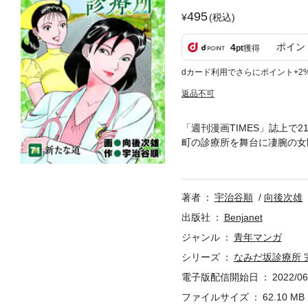
495
(税込)
ポイン
4
pt
獲得
dカード利用でさらにポイント+2
返品不可
「週刊漫画TIMES」誌上
町の診療所を舞台に凄腕の女
かけるヒューマンドラマの傑
人に言えない悲しい過去を抱
く勧めるが本人は拒み続ける
著者
宇治谷順
向後次雄
出版社
Benjanet
ジャンル
青年マンガ
シリーズ
なみだ坂診療所 
電子版配信開始日
2022/06
ファイルサイズ
62.10 MB