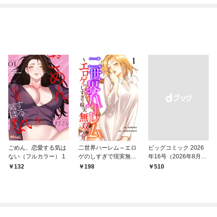
ごめん、恋愛する気は
二世界ハーレム～エロ
ビッグコミック 2026
ない（フルカラー） 1
ゲのしすぎで現実無双
年16号（2026年8月7
～１
日発売）
132
198
￥510