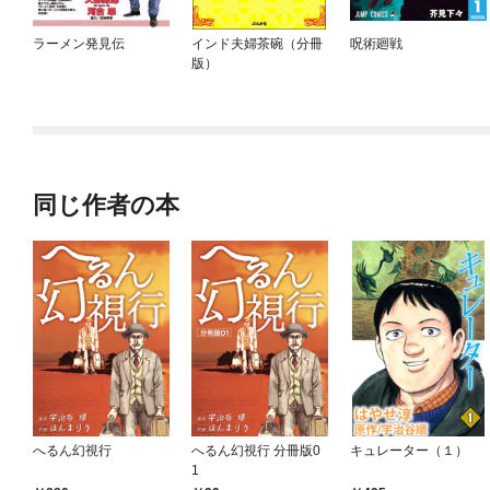
ラーメン発見伝
インド夫婦茶碗（分冊
呪術廻戦
版）
同じ作者の本
へるん幻視行
へるん幻視行 分冊版0
キュレーター（１）
1