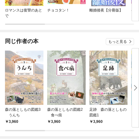
ロマンスは復讐のあと
チョコタン！
離婚後夜【分冊版】
ベル
で
リ婚
い」
姫、
子が
た。
同じ作者の本
もっと見る
ミッ
森の落としもの図鑑3
森の落としもの図鑑2
足跡 森の落としもの
うち
うんち
食べ痕
図鑑1
まし
3,960
3,960
3,960
9