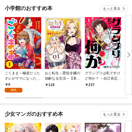
小学館のおすすめ本
もっと見る
ごくまま～極道だった
おじ転生～悪役令嬢の
グランプリは私ですけ
後宮
オレがママになった話
加齢なる生活～【単
ど何か？ ～自己肯定モ
は謎
～【単話】（１）
話】（１）
ンスターのミスコン無
（１
0
118
237
2
双～【単話】（１）
無料
少女マンガのおすすめ本
もっと見る