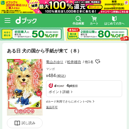
作品検索
カート
はじめての方へ
ある日 犬の国から手紙が来て（８）
竜山さゆり
松井雄功
他1名
マンガ
484
(税込)
4
pt
獲得
ポイント詳細
dカード利用でさらにポイント+2%
返品不可
試し読み