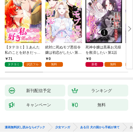
【タテヨミ】1.あんた
絶対に死ぬモブ悪役令
死神令嬢は黒幕お兄様
レベ
私のことを好きだった
嬢は初恋がしたい 第1
を救済したい 第1話
なり
の？
話
71
0
0
0
タテヨミ
試読フル
無料
新着
無料
新刊配信予定
ランキング
キャンペーン
無料
漫画無料試し読みならdブック
少女マンガ
ある日 犬の国から手紙が来て
あ