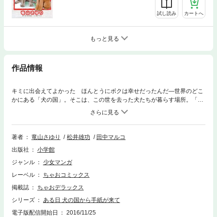
試し読み
カートへ
もっと見る
作品情報
キミに出会えてよかった ほんとうにボクは幸せだったんだ―世界のどこ
かにある「犬の国」。そこは、この世を去った犬たちが暮らす場所。「犬
の国」で生きる犬たちは、大切な人にただ一度だけ手紙を書くことができ
るのです―。犬と飼い主のきずなを描いた5本の物語を収録。迷い犬マイ
や、一度は捨てられた狩猟犬…。人を信じ、そして幸せに生きた犬たちの
感動のストーリー集・第8巻。
著者
竜山さゆり
松井雄功
田中マルコ
出版社
小学館
ジャンル
少女マンガ
レーベル
ちゃおコミックス
掲載誌
ちゃおデラックス
シリーズ
ある日 犬の国から手紙が来て
電子版配信開始日
2016/11/25