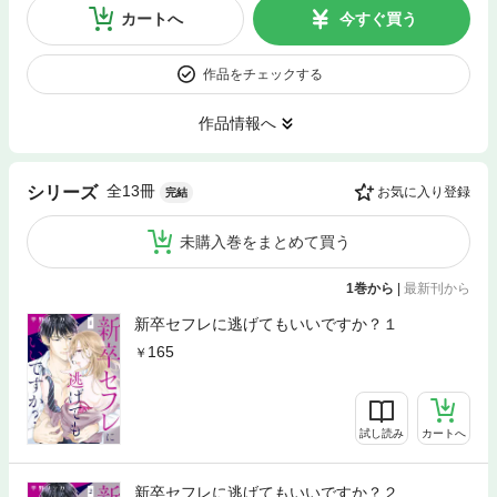
カートへ
今すぐ買う
作品をチェックする
作品情報へ
全13冊
シリーズ
お気に入り登録
完結
未購入巻をまとめて買う
1巻から
|
最新刊から
新卒セフレに逃げてもいいですか？１
165
試し読み
カートへ
新卒セフレに逃げてもいいですか？２