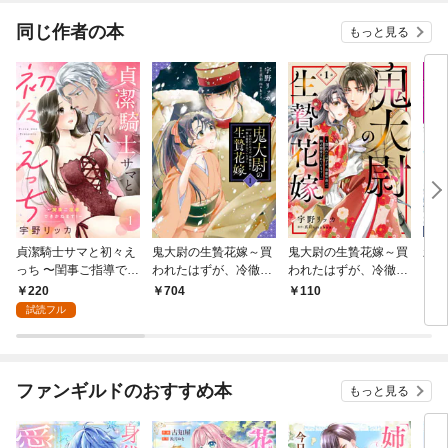
同じ作者の本
もっと見る
貞潔騎士サマと初々え
鬼大尉の生贄花嫁～買
鬼大尉の生贄花嫁～買
新卒
っち 〜閨事ご指導でき
われたはずが、冷徹伯
われたはずが、冷徹伯
いい
かねます！〜（1）
爵に独占寵愛されてい
爵に独占寵愛されてい
行本
220
704
110
5
ます～1
ます～【分冊版】1話
試読フル
ファンギルドのおすすめ本
もっと見る