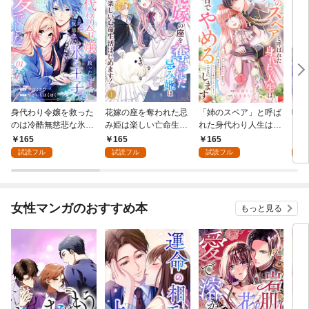
身代わり令嬢を救った
花嫁の座を奪われた忌
「姉のスペア」と呼ば
呪わ
のは冷酷無慈悲な氷の
み姫は楽しい亡命生活
れた身代わり人生は、
た花
王子の愛でした１
はじめます！１
今日でやめることにし
165
165
165
1
ます～辺境で自由を満
試読フル
試読フル
試読フル
試
喫中なので、今さら真
の聖女と言われても知
りません！～１
女性マンガのおすすめ本
もっと見る