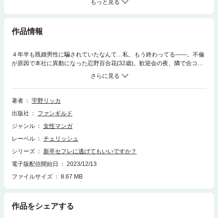
もっと見る
作品情報
４年半も既婚男性に騙されていたなんて…私、もう終わってる――。不倫
が原因で本社に異動になった忍野百合花(32歳)。歓迎会の夜、隣で合コン
をしていた大学生の久我蒼生に、ひょんなことからお持ち帰りされてしま
う。10歳も年下からの誘いに動揺する百合花だったが、二度と会わない相
手だし…と一夜を共にする。ところが数か月後、新入社員としてやってき
た蒼生とまさかの再会。「あの夜のことは全部忘れて」懇願する百合花に
著者
宇野リッカ
蒼生は――！？
出版社
ファンギルド
ジャンル
女性マンガ
レーベル
チェリッシュ
シリーズ
新卒セフレに逃げてもいいですか？
電子版配信開始日
2023/12/13
ファイルサイズ
8.67 MB
作品をシェアする