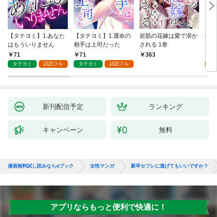
【タテヨミ】1.あなた
【タテヨミ】1.運命の
岩肌の花嫁は愛で溶か
愛し
はもういりません
相手は上司だった
される 1巻
い 
71
71
1
363
タテヨミ
試読フル
タテヨミ
試読フル
試
新刊配信予定
ランキング
キャンペーン
無料
漫画無料試し読みならdブック
女性マンガ
新卒セフレに逃げてもいいですか？
アプリならもっと便利で快適に！