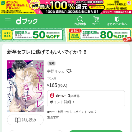
作品検索
カート
はじめての方へ
新卒セフレに逃げてもいいですか？６
完結
宇野リッカ
マンガ
165
(税込)
1
pt
獲得
ポイント詳細
dカード利用でさらにポイント+2%
返品不可
試し読み