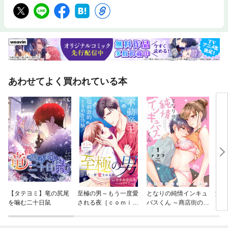
あわせてよく買われている本
【タテヨミ】竜の尻尾
至極の男～もう一度愛
となりの純情インキュ
漆鷲
を噛む二十日鼠
される夜［ｃｏｍｉ
バスくん ～商店街のエ
に
ｃ ｔｉｎｔ］ 分冊
ッチなひみつ～
版