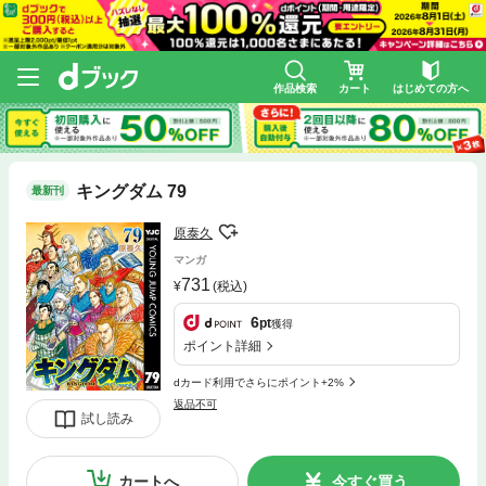
作品検索
カート
はじめての方へ
キングダム 79
最新刊
原泰久
マンガ
731
(税込)
6
pt
獲得
ポイント詳細
dカード利用でさらにポイント+2%
返品不可
試し読み
カートへ
今すぐ買う