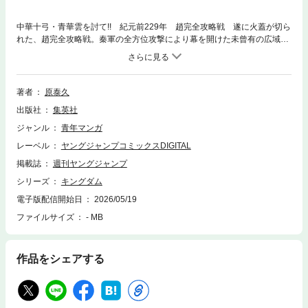
中華十弓・青華雲を討て!! 紀元前229年 趙完全攻略戦 遂に火蓋が切ら
れた、趙完全攻略戦。秦軍の全方位攻撃により幕を開けた未曾有の広域戦
は、序盤から山の民軍・楊端和とダントが、中華十弓・青華雲の矢に射抜
かれる波乱の展開に――。その勢いは止まる事なく、次なる標的は飛信
隊・李信へ。青華雲の猛威を食い止めるのは…!?
著者
原泰久
出版社
集英社
ジャンル
青年マンガ
レーベル
ヤングジャンプコミックスDIGITAL
掲載誌
週刊ヤングジャンプ
シリーズ
キングダム
電子版配信開始日
2026/05/19
ファイルサイズ
- MB
作品をシェアする