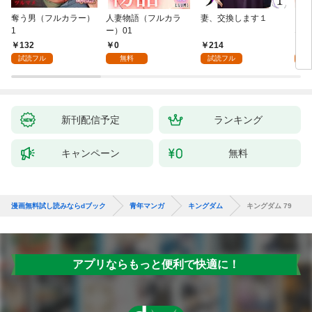
奪う男（フルカラー）
人妻物語（フルカラ
妻、交換します１
ごめ
1
ー）01
ない
132
0
214
1
試読フル
無料
試読フル
試
新刊配信予定
ランキング
キャンペーン
無料
漫画無料試し読みならdブック
青年マンガ
キングダム
キングダム 79
アプリならもっと便利で快適に！