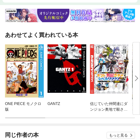
あわせてよく買われている本
ONE PIECE モノクロ
GANTZ
信じていた仲間達にダ
追放
版
ンジョン奥地で殺され
はゲ
かけたがギフト『無限
る
ガチャ』でレベル９９
９９の仲間達を手に入
れて元パーティーメン
同じ作者の本
もっと見る
バーと世界に復讐＆