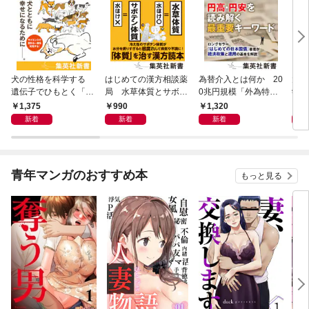
犬の性格を科学する
はじめての漢方相談薬
為替介入とは何か 20
大江
遺伝子でひもとく「最
局 水草体質とサボテ
0兆円規模「外為特
学と
良の友」の進化
ン体質
会」が生まれた謎
から
1,375
990
1,320
1,
新着
新着
新着
青年マンガのおすすめ本
もっと見る