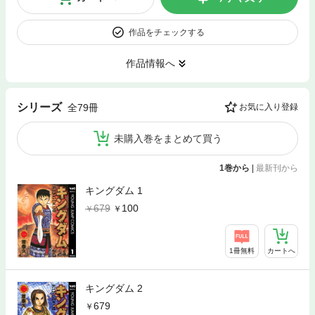
作品をチェックする
作品情報へ
シリーズ
全79冊
お気に入り登録
未購入巻をまとめて買う
1巻から
|
最新刊から
キングダム 1
679
100
1冊無料
カートへ
キングダム 2
679