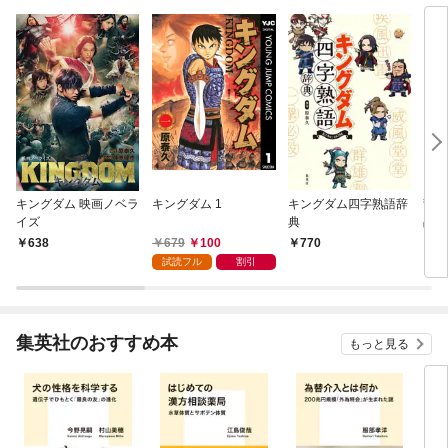
『ざまぁ！』します！
キングダム 映画ノベラ
キングダム 1
キングダム四字熟語辞
乱世
イズ
典
晶玉
ム』
679
100
638
770
1,
試読フル
割引
集英社のおすすめ本
もっと見る