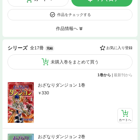
作品をチェックする
作品情報へ
全17冊
シリーズ
お気に入り登録
完結
未購入巻をまとめて買う
1巻から
|
最新刊から
おざなりダンジョン 1巻
330
カートへ
おざなりダンジョン 2巻