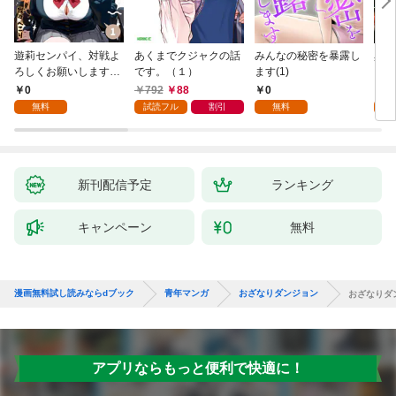
遊莉センパイ、対戦よ
あくまでクジャクの話
みんなの秘密を暴露し
異世
ろしくお願いします。
です。（１）
ます(1)
1
0
792
88
0
7
無料
試読フル
割引
無料
試
新刊配信予定
ランキング
キャンペーン
無料
漫画無料試し読みならdブック
青年マンガ
おざなりダンジョン
おざなりダ
アプリならもっと便利で快適に！