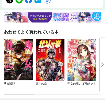
あわせてよく買われている本
幼女戦記
北斗の拳
聖女の魔力は万能です
新九