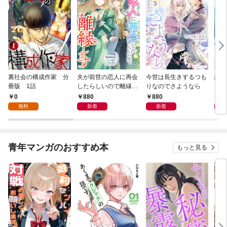
裏社会の構成作家 分
夫が前世の恋人に再会
今世は長生きするつも
話し
冊版 1話
したらしいので離縁し
りなのでさようなら
でし
ます
0
880
880
1,
無料
新着
新着
青年マンガのおすすめ本
もっと見る