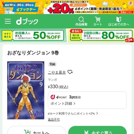
作品検索
カート
はじめての方へ
おざなりダンジョン 9巻
完結
こやま基夫
マンガ
330
(税込)
3
pt
獲得
ポイント詳細
dカード利用でさらにポイント+2%
返品不可
カートへ
今すぐ買う