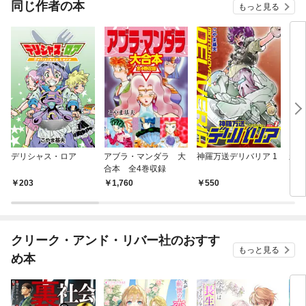
同じ作者の本
もっと見る
デリシャス・ロア
アブラ・マンダラ 大
神羅万送デリバリア 1
新宿
合本 全4巻収録
203
1,760
550
6
クリーク・アンド・リバー社のおすす
もっと見る
め本